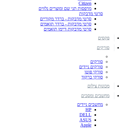
Citizen
מדפסות תגי שם ומוצרים נלווים
סרטי מדבקות
סרטי מדבקות - ברדר מקוריים
סרטי מדבקות - ברדר תואמים
סרטי מדבקות דיימו תואמים
פקסים
סורקים
סורקים
סורקים ניידים
סורקי פוטו
סורקי ברקוד
מכונות צילום
מחשבים ומסכים
מחשבים ניידים
HP
DELL
ASUS
Apple