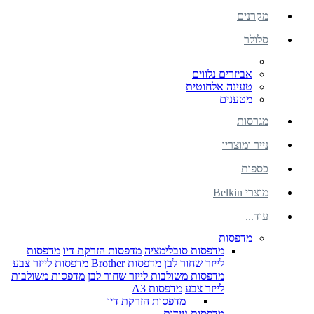
מקרנים
סלולר
אביזרים נלווים
טעינה אלחוטית
מטענים
מגרסות
נייר ומוצריו
כספות
מוצרי Belkin
עוד...
מדפסות
מדפסות סובלימציה
מדפסות הזרקת דיו
מדפסות
לייזר שחור לבן
מדפסות Brother
מדפסות לייזר צבע
מדפסות משולבות לייזר שחור לבן
מדפסות משולבות
לייזר צבע
מדפסות A3
מדפסות הזרקת דיו
מדפסות ניידות