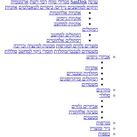
עגינה
SanDisk
מגדילי טווח
רכזי רשת
ארגונומיה
תיקים למחשבים ניידים/ כיסויים לטאבלטים
אוזניות
אוזניות אלחוטיות
אוזניות גיימינג
אוזניות למחשב
רמקולים
רמקולים למחשב
רמקולים אלחוטיים
מוצרים נלווים למגרסות
מכונות למינציה וכריכה
משטחים לעכבר/מקלדת
חומרי ניקוי למחשב
סוללות
אביזרי גיימינג
אוזניות
מקלדות ועכברים
רמקולים ומיקרופונים
משטחים
מקרנים
סלולר
אביזרים נלווים
טעינה אלחוטית
מטענים
מגרסות
נייר ומוצריו
כספות