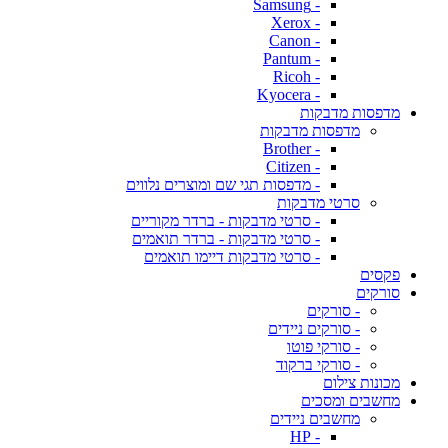
- Samsung
- Xerox
- Canon
- Pantum
- Ricoh
- Kyocera
מדפסות מדבקות
מדפסות מדבקות
- Brother
- Citizen
- מדפסות תגי שם ומוצרים נלווים
סרטי מדבקות
- סרטי מדבקות - ברדר מקוריים
- סרטי מדבקות - ברדר תואמים
- סרטי מדבקות דיימו תואמים
פקסים
סורקים
- סורקים
- סורקים ניידים
- סורקי פוטו
- סורקי ברקוד
מכונות צילום
מחשבים ומסכים
מחשבים ניידים
- HP