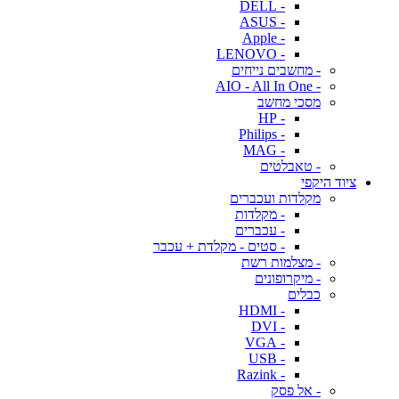
- DELL
- ASUS
- Apple
- LENOVO
- מחשבים נייחים
- AIO - All In One
מסכי מחשב
- HP
- Philips
- MAG
- טאבלטים
ציוד היקפי
מקלדות ועכברים
- מקלדות
- עכברים
- סטים - מקלדת + עכבר
- מצלמות רשת
- מיקרופונים
כבלים
- HDMI
- DVI
- VGA
- USB
- Razink
- אל פסק