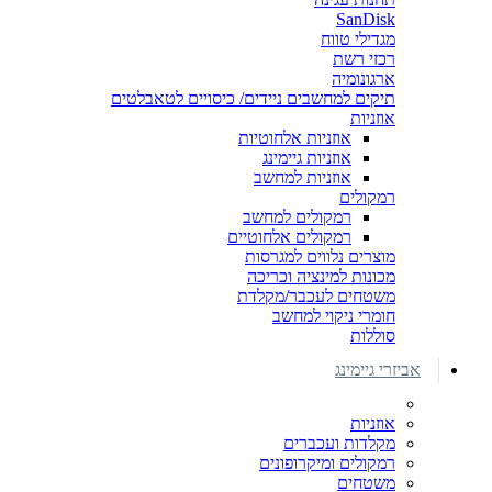
SanDisk
מגדילי טווח
רכזי רשת
ארגונומיה
תיקים למחשבים ניידים/ כיסויים לטאבלטים
אוזניות
אוזניות אלחוטיות
אוזניות גיימינג
אוזניות למחשב
רמקולים
רמקולים למחשב
רמקולים אלחוטיים
מוצרים נלווים למגרסות
מכונות למינציה וכריכה
משטחים לעכבר/מקלדת
חומרי ניקוי למחשב
סוללות
אביזרי גיימינג
אוזניות
מקלדות ועכברים
רמקולים ומיקרופונים
משטחים