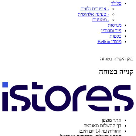
סלולר
- אביזרים נלווים
- טעינה אלחוטית
- מטענים
מגרסות
נייר ומוצריו
כספות
מוצרי Belkin
כאן הקנייה בטוחה
קנייה בטוחה
אתר מוצפן
דף התשלום מאובטח
החזרות עד 14 יום חינם