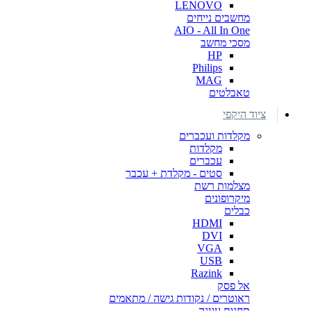
LENOVO
מחשבים נייחים
AIO - All In One
מסכי מחשב
HP
Philips
MAG
טאבלטים
ציוד היקפי
מקלדות ועכברים
מקלדות
עכברים
סטים - מקלדת + עכבר
מצלמות רשת
מיקרופונים
כבלים
HDMI
DVI
VGA
USB
Razink
אל פסק
ראוטרים / נקודות גישה / מתאמים
תחנות עגינה