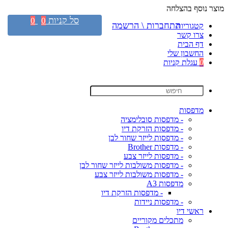
מוצר נוסף בהצלחה
סל קניות
0
0
התחברות \ הרשמה
קטגוריות
צרו קשר
דף הבית
החשבון שלי
0
עגלת קניות
מדפסות
- מדפסות סובלימציה
- מדפסות הזרקת דיו
- מדפסות לייזר שחור לבן
- מדפסות Brother
- מדפסות לייזר צבע
- מדפסות משולבות לייזר שחור לבן
- מדפסות משולבות לייזר צבע
מדפסות A3
- מדפסות הזרקת דיו
- מדפסות ניידות
ראשי דיו
מתכלים מקוריים