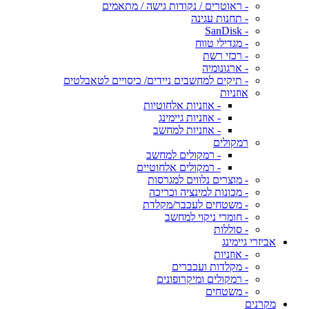
- ראוטרים / נקודות גישה / מתאמים
- תחנות עגינה
- SanDisk
- מגדילי טווח
- רכזי רשת
- ארגונומיה
- תיקים למחשבים ניידים/ כיסויים לטאבלטים
אוזניות
- אוזניות אלחוטיות
- אוזניות גיימינג
- אוזניות למחשב
רמקולים
- רמקולים למחשב
- רמקולים אלחוטיים
- מוצרים נלווים למגרסות
- מכונות למינציה וכריכה
- משטחים לעכבר/מקלדת
- חומרי ניקוי למחשב
- סוללות
אביזרי גיימינג
- אוזניות
- מקלדות ועכברים
- רמקולים ומיקרופונים
- משטחים
מקרנים