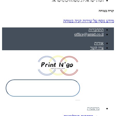
חנות ישראלית. משלוחים מישראל
קנייה בטוחה
מידע נוסף על שירות קניה בטוחה
התחברות
office@amid.co.il
אודות
צרו קשר
מדפסות