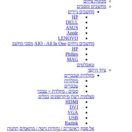
מכונות צילום
מחשבים ומסכים
מחשבים ניידים
HP
DELL
ASUS
Apple
LENOVO
מחשבים נייחים
AIO - All In One
מסכי מחשב
HP
Philips
MAG
טאבלטים
ציוד היקפי
מקלדות ועכברים
מקלדות
עכברים
סטים - מקלדת + עכבר
מצלמות רשת
מיקרופונים
כבלים
HDMI
DVI
VGA
USB
Razink
אל פסק
ראוטרים / נקודות גישה / מתאמים
תחנות