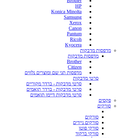
Brother
HP
Konica Minolta
Samsung
Xerox
Canon
Pantum
Ricoh
Kyocera
מדפסות מדבקות
מדפסות מדבקות
Brother
Citizen
מדפסות תגי שם ומוצרים נלווים
סרטי מדבקות
סרטי מדבקות - ברדר מקוריים
סרטי מדבקות - ברדר תואמים
סרטי מדבקות דיימו תואמים
פקסים
סורקים
סורקים
סורקים ניידים
סורקי פוטו
סורקי ברקוד