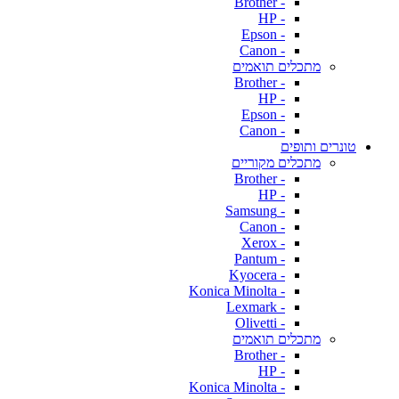
- Brother
- HP
- Epson
- Canon
מתכלים תואמים
- Brother
- HP
- Epson
- Canon
טונרים ותופים
מתכלים מקוריים
- Brother
- HP
- Samsung
- Canon
- Xerox
- Pantum
- Kyocera
- Konica Minolta
- Lexmark
- Olivetti
מתכלים תואמים
- Brother
- HP
- Konica Minolta