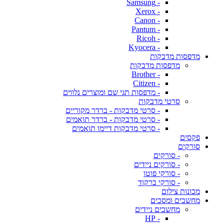
- Samsung
- Xerox
- Canon
- Pantum
- Ricoh
- Kyocera
מדפסות מדבקות
מדפסות מדבקות
- Brother
- Citizen
- מדפסות תגי שם ומוצרים נלווים
סרטי מדבקות
- סרטי מדבקות - ברדר מקוריים
- סרטי מדבקות - ברדר תואמים
- סרטי מדבקות דיימו תואמים
פקסים
סורקים
- סורקים
- סורקים ניידים
- סורקי פוטו
- סורקי ברקוד
מכונות צילום
מחשבים ומסכים
מחשבים ניידים
- HP