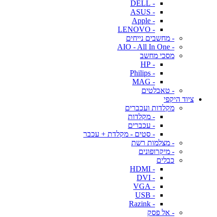
- DELL
- ASUS
- Apple
- LENOVO
- מחשבים נייחים
- AIO - All In One
מסכי מחשב
- HP
- Philips
- MAG
- טאבלטים
ציוד היקפי
מקלדות ועכברים
- מקלדות
- עכברים
- סטים - מקלדת + עכבר
- מצלמות רשת
- מיקרופונים
כבלים
- HDMI
- DVI
- VGA
- USB
- Razink
- אל פסק