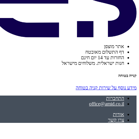
אתר מוצפן
דף התשלום מאובטח
החזרות עד 14 יום חינם
חנות ישראלית. משלוחים מישראל
קנייה בטוחה
מידע נוסף על שירות קניה בטוחה
התחברות
office@amid.co.il
אודות
צרו קשר