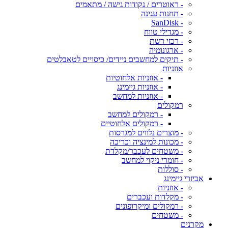
- ראוטרים / נקודות גישה / מתאמים
- תחנות עגינה
- SanDisk
- מגדילי טווח
- רכזי רשת
- ארגונומיה
- תיקים למחשבים ניידים/ כיסויים לטאבלטים
אוזניות
- אוזניות אלחוטיות
- אוזניות גיימינג
- אוזניות למחשב
רמקולים
- רמקולים למחשב
- רמקולים אלחוטיים
- מוצרים נלווים למגרסות
- מכונות למינציה וכריכה
- משטחים לעכבר/מקלדת
- חומרי ניקוי למחשב
- סוללות
אביזרי גיימינג
- אוזניות
- מקלדות ועכברים
- רמקולים ומיקרופונים
- משטחים
מקרנים