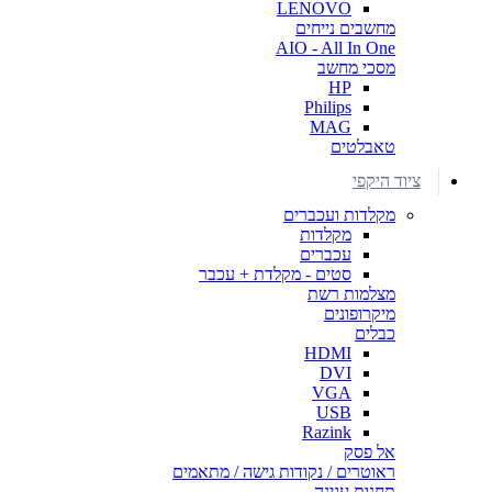
LENOVO
מחשבים נייחים
AIO - All In One
מסכי מחשב
HP
Philips
MAG
טאבלטים
ציוד היקפי
מקלדות ועכברים
מקלדות
עכברים
סטים - מקלדת + עכבר
מצלמות רשת
מיקרופונים
כבלים
HDMI
DVI
VGA
USB
Razink
אל פסק
ראוטרים / נקודות גישה / מתאמים
תחנות עגינה