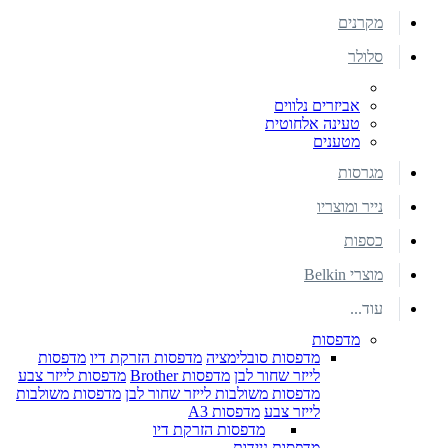
מקרנים
סלולר
אביזרים נלווים
טעינה אלחוטית
מטענים
מגרסות
נייר ומוצריו
כספות
מוצרי Belkin
עוד...
מדפסות
מדפסות סובלימציה
מדפסות הזרקת דיו
מדפסות
לייזר שחור לבן
מדפסות Brother
מדפסות לייזר צבע
מדפסות משולבות לייזר שחור לבן
מדפסות משולבות
לייזר צבע
מדפסות A3
מדפסות הזרקת דיו
מדפסות ניידות