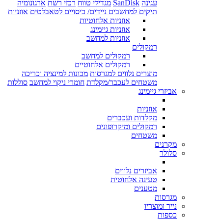
עגינה
SanDisk
מגדילי טווח
רכזי רשת
ארגונומיה
תיקים למחשבים ניידים/ כיסויים לטאבלטים
אוזניות
אוזניות אלחוטיות
אוזניות גיימינג
אוזניות למחשב
רמקולים
רמקולים למחשב
רמקולים אלחוטיים
מוצרים נלווים למגרסות
מכונות למינציה וכריכה
משטחים לעכבר/מקלדת
חומרי ניקוי למחשב
סוללות
אביזרי גיימינג
אוזניות
מקלדות ועכברים
רמקולים ומיקרופונים
משטחים
מקרנים
סלולר
אביזרים נלווים
טעינה אלחוטית
מטענים
מגרסות
נייר ומוצריו
כספות