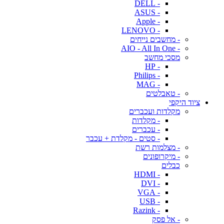
- DELL
- ASUS
- Apple
- LENOVO
- מחשבים נייחים
- AIO - All In One
מסכי מחשב
- HP
- Philips
- MAG
- טאבלטים
ציוד היקפי
מקלדות ועכברים
- מקלדות
- עכברים
- סטים - מקלדת + עכבר
- מצלמות רשת
- מיקרופונים
כבלים
- HDMI
- DVI
- VGA
- USB
- Razink
- אל פסק