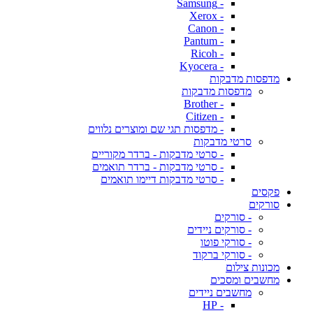
- Samsung
- Xerox
- Canon
- Pantum
- Ricoh
- Kyocera
מדפסות מדבקות
מדפסות מדבקות
- Brother
- Citizen
- מדפסות תגי שם ומוצרים נלווים
סרטי מדבקות
- סרטי מדבקות - ברדר מקוריים
- סרטי מדבקות - ברדר תואמים
- סרטי מדבקות דיימו תואמים
פקסים
סורקים
- סורקים
- סורקים ניידים
- סורקי פוטו
- סורקי ברקוד
מכונות צילום
מחשבים ומסכים
מחשבים ניידים
- HP