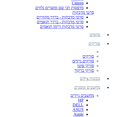
Citizen
מדפסות תגי שם ומוצרים נלווים
סרטי מדבקות
סרטי מדבקות - ברדר מקוריים
סרטי מדבקות - ברדר תואמים
סרטי מדבקות דיימו תואמים
פקסים
סורקים
סורקים
סורקים ניידים
סורקי פוטו
סורקי ברקוד
מכונות צילום
מחשבים ומסכים
מחשבים ניידים
HP
DELL
ASUS
Apple