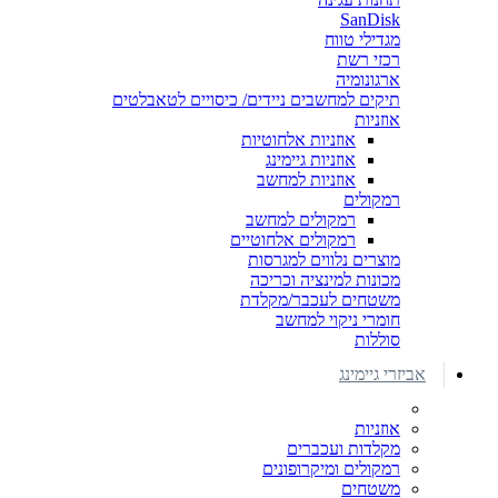
SanDisk
מגדילי טווח
רכזי רשת
ארגונומיה
תיקים למחשבים ניידים/ כיסויים לטאבלטים
אוזניות
אוזניות אלחוטיות
אוזניות גיימינג
אוזניות למחשב
רמקולים
רמקולים למחשב
רמקולים אלחוטיים
מוצרים נלווים למגרסות
מכונות למינציה וכריכה
משטחים לעכבר/מקלדת
חומרי ניקוי למחשב
סוללות
אביזרי גיימינג
אוזניות
מקלדות ועכברים
רמקולים ומיקרופונים
משטחים