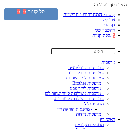
מוצר נוסף בהצלחה
סל קניות
0
0
התחברות \ הרשמה
קטגוריות
צרו קשר
דף הבית
החשבון שלי
0
עגלת קניות
מדפסות
- מדפסות סובלימציה
- מדפסות הזרקת דיו
- מדפסות לייזר שחור לבן
- מדפסות Brother
- מדפסות לייזר צבע
- מדפסות משולבות לייזר שחור לבן
- מדפסות משולבות לייזר צבע
מדפסות A3
- מדפסות הזרקת דיו
- מדפסות ניידות
ראשי דיו
מתכלים מקוריים