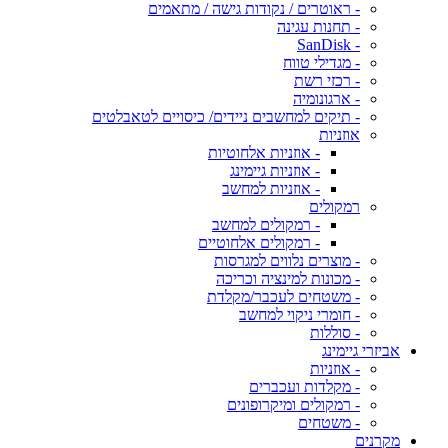
- ראוטרים / נקודות גישה / מתאמים
- תחנות עגינה
- SanDisk
- מגדילי טווח
- רכזי רשת
- ארגונומיה
- תיקים למחשבים ניידים/ כיסויים לטאבלטים
אוזניות
- אוזניות אלחוטיות
- אוזניות גיימינג
- אוזניות למחשב
רמקולים
- רמקולים למחשב
- רמקולים אלחוטיים
- מוצרים נלווים למגרסות
- מכונות למינציה וכריכה
- משטחים לעכבר/מקלדת
- חומרי ניקוי למחשב
- סוללות
אביזרי גיימינג
- אוזניות
- מקלדות ועכברים
- רמקולים ומיקרופונים
- משטחים
מקרנים