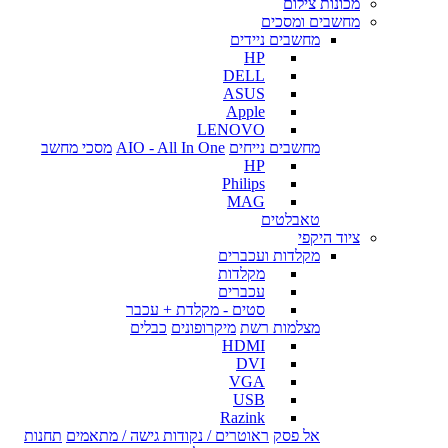
מכונות צילום
מחשבים ומסכים
מחשבים ניידים
HP
DELL
ASUS
Apple
LENOVO
מחשבים נייחים
AIO - All In One
מסכי מחשב
HP
Philips
MAG
טאבלטים
ציוד היקפי
מקלדות ועכברים
מקלדות
עכברים
סטים - מקלדת + עכבר
מצלמות רשת
מיקרופונים
כבלים
HDMI
DVI
VGA
USB
Razink
אל פסק
ראוטרים / נקודות גישה / מתאמים
תחנות