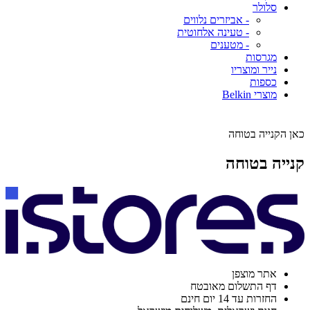
סלולר
- אביזרים נלווים
- טעינה אלחוטית
- מטענים
מגרסות
נייר ומוצריו
כספות
מוצרי Belkin
כאן הקנייה בטוחה
קנייה בטוחה
אתר מוצפן
דף התשלום מאובטח
החזרות עד 14 יום חינם