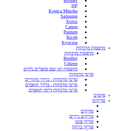
Brother
HP
Konica Minolta
Samsung
Xerox
Canon
Pantum
Ricoh
Kyocera
מדפסות מדבקות
מדפסות מדבקות
Brother
Citizen
מדפסות תגי שם ומוצרים נלווים
סרטי מדבקות
סרטי מדבקות - ברדר מקוריים
סרטי מדבקות - ברדר תואמים
סרטי מדבקות דיימו תואמים
פקסים
סורקים
סורקים
סורקים ניידים
סורקי פוטו
סורקי ברקוד