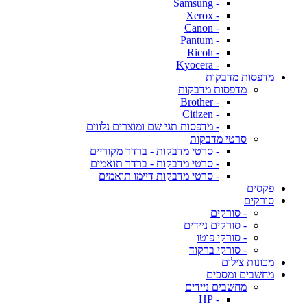
- Samsung
- Xerox
- Canon
- Pantum
- Ricoh
- Kyocera
מדפסות מדבקות
מדפסות מדבקות
- Brother
- Citizen
- מדפסות תגי שם ומוצרים נלווים
סרטי מדבקות
- סרטי מדבקות - ברדר מקוריים
- סרטי מדבקות - ברדר תואמים
- סרטי מדבקות דיימו תואמים
פקסים
סורקים
- סורקים
- סורקים ניידים
- סורקי פוטו
- סורקי ברקוד
מכונות צילום
מחשבים ומסכים
מחשבים ניידים
- HP