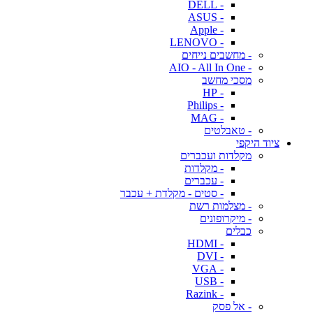
- DELL
- ASUS
- Apple
- LENOVO
- מחשבים נייחים
- AIO - All In One
מסכי מחשב
- HP
- Philips
- MAG
- טאבלטים
ציוד היקפי
מקלדות ועכברים
- מקלדות
- עכברים
- סטים - מקלדת + עכבר
- מצלמות רשת
- מיקרופונים
כבלים
- HDMI
- DVI
- VGA
- USB
- Razink
- אל פסק