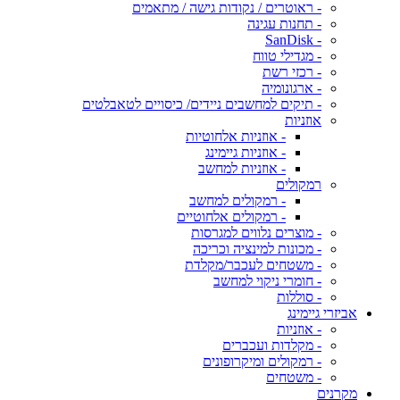
- ראוטרים / נקודות גישה / מתאמים
- תחנות עגינה
- SanDisk
- מגדילי טווח
- רכזי רשת
- ארגונומיה
- תיקים למחשבים ניידים/ כיסויים לטאבלטים
אוזניות
- אוזניות אלחוטיות
- אוזניות גיימינג
- אוזניות למחשב
רמקולים
- רמקולים למחשב
- רמקולים אלחוטיים
- מוצרים נלווים למגרסות
- מכונות למינציה וכריכה
- משטחים לעכבר/מקלדת
- חומרי ניקוי למחשב
- סוללות
אביזרי גיימינג
- אוזניות
- מקלדות ועכברים
- רמקולים ומיקרופונים
- משטחים
מקרנים