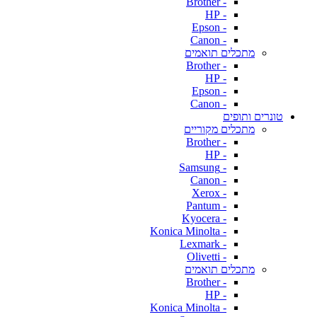
- Brother
- HP
- Epson
- Canon
מתכלים תואמים
- Brother
- HP
- Epson
- Canon
טונרים ותופים
מתכלים מקוריים
- Brother
- HP
- Samsung
- Canon
- Xerox
- Pantum
- Kyocera
- Konica Minolta
- Lexmark
- Olivetti
מתכלים תואמים
- Brother
- HP
- Konica Minolta