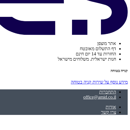
אתר מוצפן
דף התשלום מאובטח
החזרות עד 14 יום חינם
חנות ישראלית. משלוחים מישראל
קנייה בטוחה
מידע נוסף על שירות קניה בטוחה
התחברות
office@amid.co.il
אודות
צרו קשר