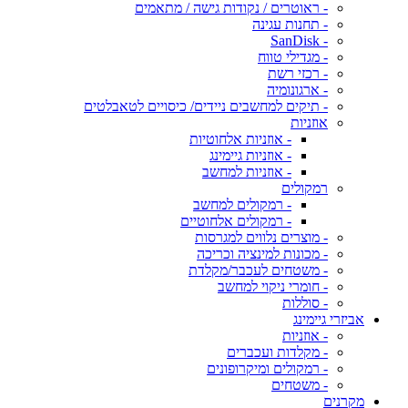
- ראוטרים / נקודות גישה / מתאמים
- תחנות עגינה
- SanDisk
- מגדילי טווח
- רכזי רשת
- ארגונומיה
- תיקים למחשבים ניידים/ כיסויים לטאבלטים
אוזניות
- אוזניות אלחוטיות
- אוזניות גיימינג
- אוזניות למחשב
רמקולים
- רמקולים למחשב
- רמקולים אלחוטיים
- מוצרים נלווים למגרסות
- מכונות למינציה וכריכה
- משטחים לעכבר/מקלדת
- חומרי ניקוי למחשב
- סוללות
אביזרי גיימינג
- אוזניות
- מקלדות ועכברים
- רמקולים ומיקרופונים
- משטחים
מקרנים