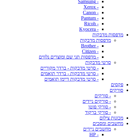
- Samsung
- Xerox
- Canon
- Pantum
- Ricoh
- Kyocera
מדפסות מדבקות
מדפסות מדבקות
- Brother
- Citizen
- מדפסות תגי שם ומוצרים נלווים
סרטי מדבקות
- סרטי מדבקות - ברדר מקוריים
- סרטי מדבקות - ברדר תואמים
- סרטי מדבקות דיימו תואמים
פקסים
סורקים
- סורקים
- סורקים ניידים
- סורקי פוטו
- סורקי ברקוד
מכונות צילום
מחשבים ומסכים
מחשבים ניידים
- HP