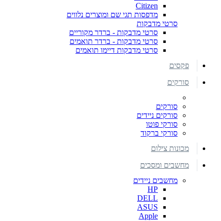
Citizen
מדפסות תגי שם ומוצרים נלווים
סרטי מדבקות
סרטי מדבקות - ברדר מקוריים
סרטי מדבקות - ברדר תואמים
סרטי מדבקות דיימו תואמים
פקסים
סורקים
סורקים
סורקים ניידים
סורקי פוטו
סורקי ברקוד
מכונות צילום
מחשבים ומסכים
מחשבים ניידים
HP
DELL
ASUS
Apple