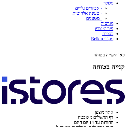
סלולר
- אביזרים נלווים
- טעינה אלחוטית
- מטענים
מגרסות
נייר ומוצריו
כספות
מוצרי Belkin
כאן הקנייה בטוחה
קנייה בטוחה
אתר מוצפן
דף התשלום מאובטח
החזרות עד 14 יום חינם