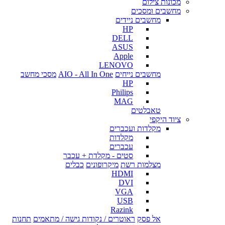
מכונות צילום
מחשבים ומסכים
מחשבים ניידים
HP
DELL
ASUS
Apple
LENOVO
מחשבים נייחים
AIO - All In One
מסכי מחשב
HP
Philips
MAG
טאבלטים
ציוד היקפי
מקלדות ועכברים
מקלדות
עכברים
סטים - מקלדת + עכבר
מצלמות רשת
מיקרופונים
כבלים
HDMI
DVI
VGA
USB
Razink
אל פסק
ראוטרים / נקודות גישה / מתאמים
תחנות