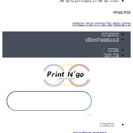
חנות ישראלית. משלוחים מישראל
קנייה בטוחה
מידע נוסף על שירות קניה בטוחה
התחברות
office@amid.co.il
אודות
צרו קשר
מדפסות