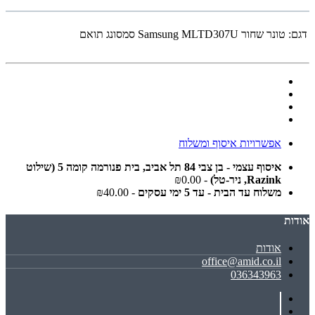
דגם:
‏טונר ‏שחור Samsung MLTD307U סמסונג תואם
אפשרויות איסוף ומשלוח
איסוף עצמי - בן צבי 84 תל אביב, בית פנורמה קומה 5 (שילוט
Razink, ניר-טל)
- ₪0.00
משלוח עד הבית - עד 5 ימי עסקים
- ₪40.00
אודות
אודות
office@amid.co.il
036343963