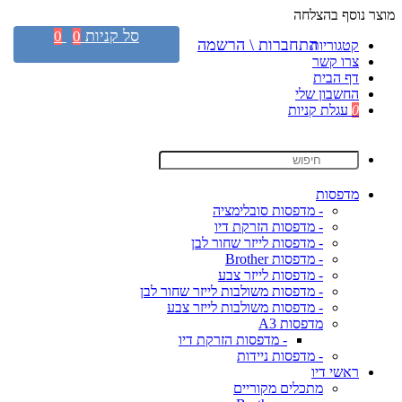
מוצר נוסף בהצלחה
סל קניות
0
0
התחברות \ הרשמה
קטגוריות
צרו קשר
דף הבית
החשבון שלי
0
עגלת קניות
מדפסות
- מדפסות סובלימציה
- מדפסות הזרקת דיו
- מדפסות לייזר שחור לבן
- מדפסות Brother
- מדפסות לייזר צבע
- מדפסות משולבות לייזר שחור לבן
- מדפסות משולבות לייזר צבע
מדפסות A3
- מדפסות הזרקת דיו
- מדפסות ניידות
ראשי דיו
מתכלים מקוריים