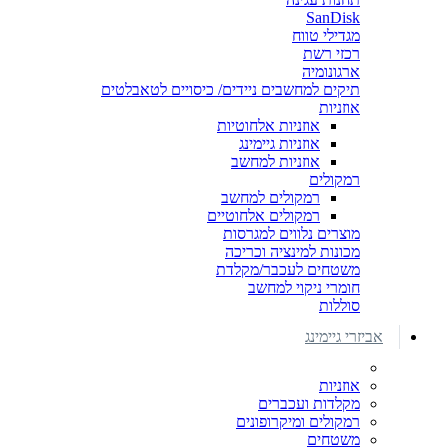
SanDisk
מגדילי טווח
רכזי רשת
ארגונומיה
תיקים למחשבים ניידים/ כיסויים לטאבלטים
אוזניות
אוזניות אלחוטיות
אוזניות גיימינג
אוזניות למחשב
רמקולים
רמקולים למחשב
רמקולים אלחוטיים
מוצרים נלווים למגרסות
מכונות למינציה וכריכה
משטחים לעכבר/מקלדת
חומרי ניקוי למחשב
סוללות
אביזרי גיימינג
אוזניות
מקלדות ועכברים
רמקולים ומיקרופונים
משטחים