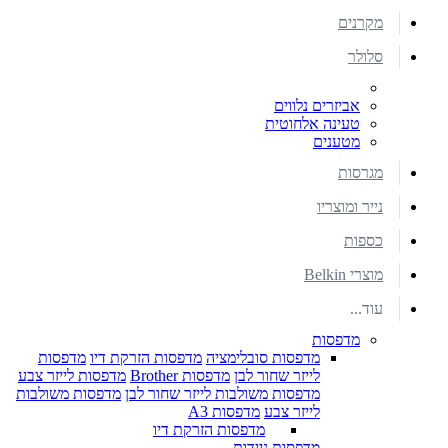
מקרנים
סלולר
אביזרים נלווים
טעינה אלחוטית
מטענים
מגרסות
נייר ומוצריו
כספות
מוצרי Belkin
עוד...
מדפסות
מדפסות סובלימציה
מדפסות הזרקת דיו
מדפסות
לייזר שחור לבן
מדפסות Brother
מדפסות לייזר צבע
מדפסות משולבות לייזר שחור לבן
מדפסות משולבות
לייזר צבע
מדפסות A3
מדפסות הזרקת דיו
מדפסות ניידות