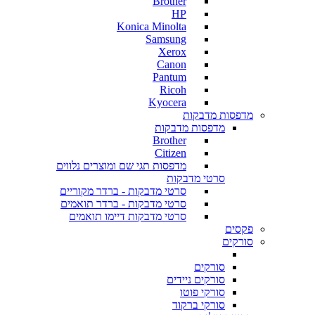
Brother
HP
Konica Minolta
Samsung
Xerox
Canon
Pantum
Ricoh
Kyocera
מדפסות מדבקות
מדפסות מדבקות
Brother
Citizen
מדפסות תגי שם ומוצרים נלווים
סרטי מדבקות
סרטי מדבקות - ברדר מקוריים
סרטי מדבקות - ברדר תואמים
סרטי מדבקות דיימו תואמים
פקסים
סורקים
סורקים
סורקים ניידים
סורקי פוטו
סורקי ברקוד