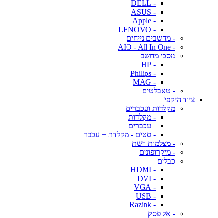
- DELL
- ASUS
- Apple
- LENOVO
- מחשבים נייחים
- AIO - All In One
מסכי מחשב
- HP
- Philips
- MAG
- טאבלטים
ציוד היקפי
מקלדות ועכברים
- מקלדות
- עכברים
- סטים - מקלדת + עכבר
- מצלמות רשת
- מיקרופונים
כבלים
- HDMI
- DVI
- VGA
- USB
- Razink
- אל פסק