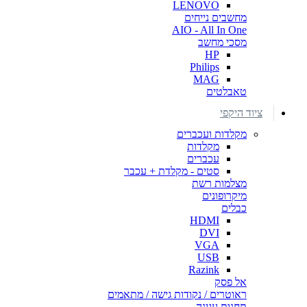
LENOVO
מחשבים נייחים
AIO - All In One
מסכי מחשב
HP
Philips
MAG
טאבלטים
ציוד היקפי
מקלדות ועכברים
מקלדות
עכברים
סטים - מקלדת + עכבר
מצלמות רשת
מיקרופונים
כבלים
HDMI
DVI
VGA
USB
Razink
אל פסק
ראוטרים / נקודות גישה / מתאמים
תחנות עגינה