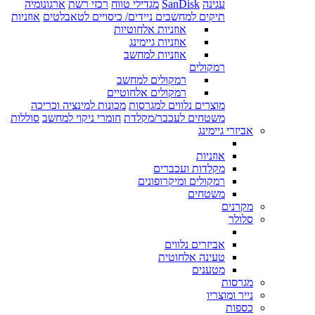
עגינה
SanDisk
מגדילי טווח
רכזי רשת
ארגונומיה
תיקים למחשבים ניידים/ כיסויים לטאבלטים
אוזניות
אוזניות אלחוטיות
אוזניות גיימינג
אוזניות למחשב
רמקולים
רמקולים למחשב
רמקולים אלחוטיים
מוצרים נלווים למגרסות
מכונות למינציה וכריכה
משטחים לעכבר/מקלדת
חומרי ניקוי למחשב
סוללות
אביזרי גיימינג
אוזניות
מקלדות ועכברים
רמקולים ומיקרופונים
משטחים
מקרנים
סלולר
אביזרים נלווים
טעינה אלחוטית
מטענים
מגרסות
נייר ומוצריו
כספות