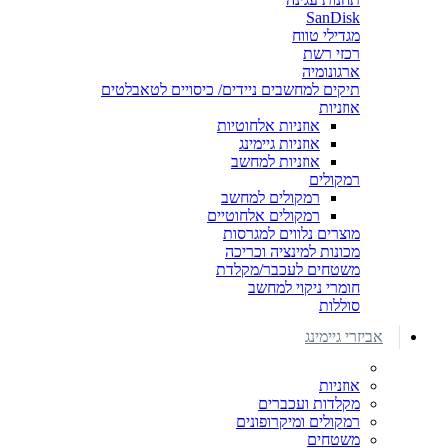
SanDisk
מגדילי טווח
רכזי רשת
ארגונומיה
תיקים למחשבים ניידים/ כיסויים לטאבלטים
אוזניות
אוזניות אלחוטיות
אוזניות גיימינג
אוזניות למחשב
רמקולים
רמקולים למחשב
רמקולים אלחוטיים
מוצרים נלווים למגרסות
מכונות למינציה וכריכה
משטחים לעכבר/מקלדת
חומרי ניקוי למחשב
סוללות
אביזרי גיימינג
אוזניות
מקלדות ועכברים
רמקולים ומיקרופונים
משטחים