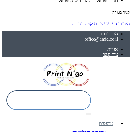
חנות ישראלית. משלוחים מישראל
קנייה בטוחה
מידע נוסף על שירות קניה בטוחה
התחברות
office@amid.co.il
אודות
צרו קשר
מדפסות