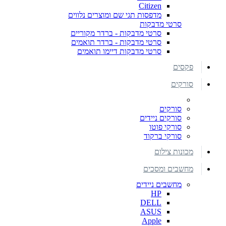
Citizen
מדפסות תגי שם ומוצרים נלווים
סרטי מדבקות
סרטי מדבקות - ברדר מקוריים
סרטי מדבקות - ברדר תואמים
סרטי מדבקות דיימו תואמים
פקסים
סורקים
סורקים
סורקים ניידים
סורקי פוטו
סורקי ברקוד
מכונות צילום
מחשבים ומסכים
מחשבים ניידים
HP
DELL
ASUS
Apple