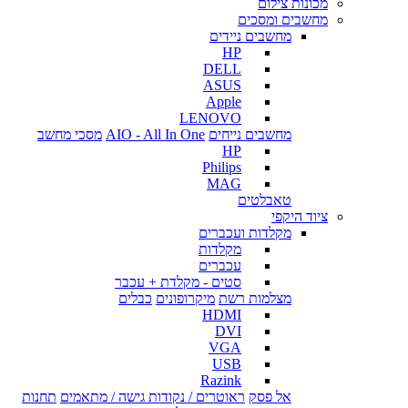
מכונות צילום
מחשבים ומסכים
מחשבים ניידים
HP
DELL
ASUS
Apple
LENOVO
מחשבים נייחים
AIO - All In One
מסכי מחשב
HP
Philips
MAG
טאבלטים
ציוד היקפי
מקלדות ועכברים
מקלדות
עכברים
סטים - מקלדת + עכבר
מצלמות רשת
מיקרופונים
כבלים
HDMI
DVI
VGA
USB
Razink
אל פסק
ראוטרים / נקודות גישה / מתאמים
תחנות