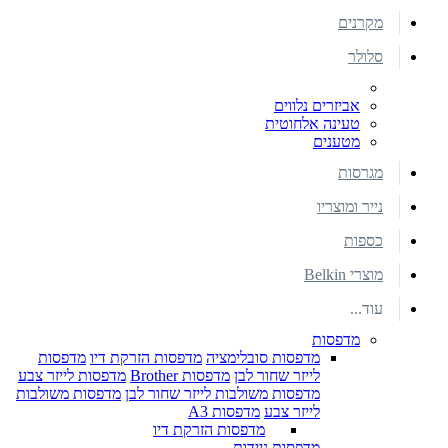
מקרנים
סלולר
אביזרים נלווים
טעינה אלחוטית
מטענים
מגרסות
נייר ומוצריו
כספות
מוצרי Belkin
עוד...
מדפסות
מדפסות סובלימציה
מדפסות הזרקת דיו
מדפסות
לייזר שחור לבן
מדפסות Brother
מדפסות לייזר צבע
מדפסות משולבות לייזר שחור לבן
מדפסות משולבות
לייזר צבע
מדפסות A3
מדפסות הזרקת דיו
מדפסות ניידות