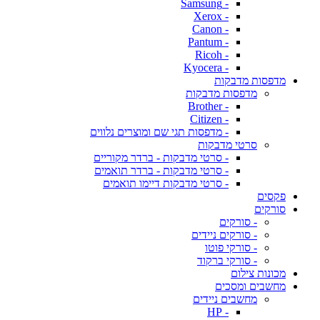
- Samsung
- Xerox
- Canon
- Pantum
- Ricoh
- Kyocera
מדפסות מדבקות
מדפסות מדבקות
- Brother
- Citizen
- מדפסות תגי שם ומוצרים נלווים
סרטי מדבקות
- סרטי מדבקות - ברדר מקוריים
- סרטי מדבקות - ברדר תואמים
- סרטי מדבקות דיימו תואמים
פקסים
סורקים
- סורקים
- סורקים ניידים
- סורקי פוטו
- סורקי ברקוד
מכונות צילום
מחשבים ומסכים
מחשבים ניידים
- HP