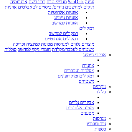
עגינה
SanDisk
מגדילי טווח
רכזי רשת
ארגונומיה
תיקים למחשבים ניידים/ כיסויים לטאבלטים
אוזניות
אוזניות אלחוטיות
אוזניות גיימינג
אוזניות למחשב
רמקולים
רמקולים למחשב
רמקולים אלחוטיים
מוצרים נלווים למגרסות
מכונות למינציה וכריכה
משטחים לעכבר/מקלדת
חומרי ניקוי למחשב
סוללות
אביזרי גיימינג
אוזניות
מקלדות ועכברים
רמקולים ומיקרופונים
משטחים
מקרנים
סלולר
אביזרים נלווים
טעינה אלחוטית
מטענים
מגרסות
נייר ומוצריו
כספות