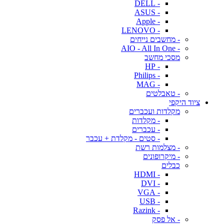
- DELL
- ASUS
- Apple
- LENOVO
- מחשבים נייחים
- AIO - All In One
מסכי מחשב
- HP
- Philips
- MAG
- טאבלטים
ציוד היקפי
מקלדות ועכברים
- מקלדות
- עכברים
- סטים - מקלדת + עכבר
- מצלמות רשת
- מיקרופונים
כבלים
- HDMI
- DVI
- VGA
- USB
- Razink
- אל פסק