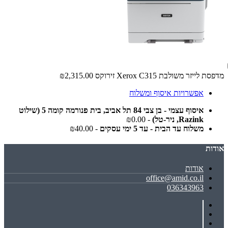
מדפסת ‏לייזר ‏משולבת Xerox C315 זירוקס
₪2,315.00
אפשרויות איסוף ומשלוח
איסוף עצמי - בן צבי 84 תל אביב, בית פנורמה קומה 5 (שילוט
Razink, ניר-טל)
- ₪0.00
משלוח עד הבית - עד 5 ימי עסקים
- ₪40.00
אודות
אודות
office@amid.co.il
036343963