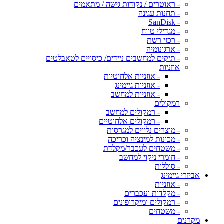
- ראוטרים / נקודות גישה / מתאמים
- תחנות עגינה
- SanDisk
- מגדילי טווח
- רכזי רשת
- ארגונומיה
- תיקים למחשבים ניידים/ כיסויים לטאבלטים
אוזניות
- אוזניות אלחוטיות
- אוזניות גיימינג
- אוזניות למחשב
רמקולים
- רמקולים למחשב
- רמקולים אלחוטיים
- מוצרים נלווים למגרסות
- מכונות למינציה וכריכה
- משטחים לעכבר/מקלדת
- חומרי ניקוי למחשב
- סוללות
אביזרי גיימינג
- אוזניות
- מקלדות ועכברים
- רמקולים ומיקרופונים
- משטחים
מקרנים