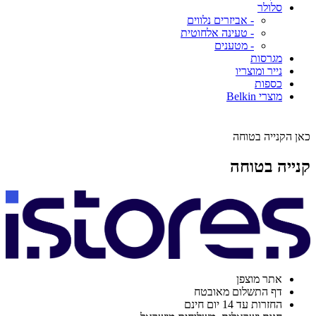
סלולר
- אביזרים נלווים
- טעינה אלחוטית
- מטענים
מגרסות
נייר ומוצריו
כספות
מוצרי Belkin
כאן הקנייה בטוחה
קנייה בטוחה
אתר מוצפן
דף התשלום מאובטח
החזרות עד 14 יום חינם