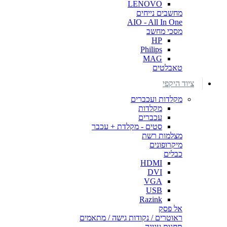
LENOVO
מחשבים נייחים
AIO - All In One
מסכי מחשב
HP
Philips
MAG
טאבלטים
ציוד היקפי
מקלדות ועכברים
מקלדות
עכברים
סטים - מקלדת + עכבר
מצלמות רשת
מיקרופונים
כבלים
HDMI
DVI
VGA
USB
Razink
אל פסק
ראוטרים / נקודות גישה / מתאמים
תחנות עגינה