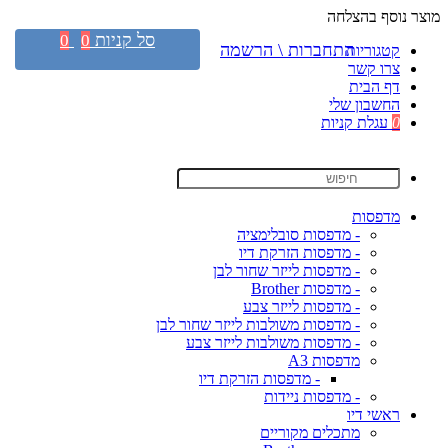
מוצר נוסף בהצלחה
סל קניות
0
0
התחברות \ הרשמה
קטגוריות
צרו קשר
דף הבית
החשבון שלי
0
עגלת קניות
מדפסות
- מדפסות סובלימציה
- מדפסות הזרקת דיו
- מדפסות לייזר שחור לבן
- מדפסות Brother
- מדפסות לייזר צבע
- מדפסות משולבות לייזר שחור לבן
- מדפסות משולבות לייזר צבע
מדפסות A3
- מדפסות הזרקת דיו
- מדפסות ניידות
ראשי דיו
מתכלים מקוריים