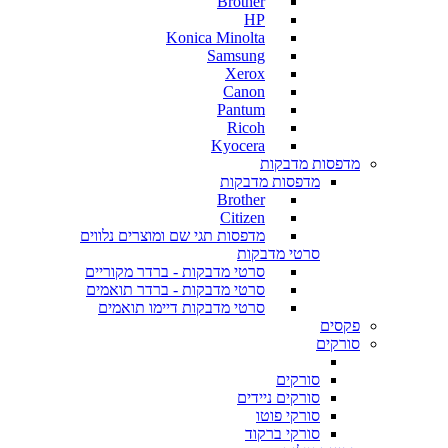
Brother
HP
Konica Minolta
Samsung
Xerox
Canon
Pantum
Ricoh
Kyocera
מדפסות מדבקות
מדפסות מדבקות
Brother
Citizen
מדפסות תגי שם ומוצרים נלווים
סרטי מדבקות
סרטי מדבקות - ברדר מקוריים
סרטי מדבקות - ברדר תואמים
סרטי מדבקות דיימו תואמים
פקסים
סורקים
סורקים
סורקים ניידים
סורקי פוטו
סורקי ברקוד