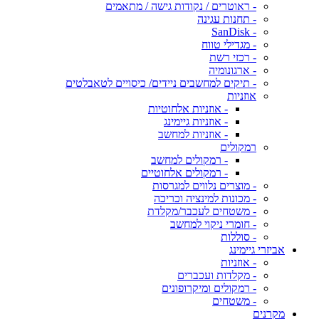
- ראוטרים / נקודות גישה / מתאמים
- תחנות עגינה
- SanDisk
- מגדילי טווח
- רכזי רשת
- ארגונומיה
- תיקים למחשבים ניידים/ כיסויים לטאבלטים
אוזניות
- אוזניות אלחוטיות
- אוזניות גיימינג
- אוזניות למחשב
רמקולים
- רמקולים למחשב
- רמקולים אלחוטיים
- מוצרים נלווים למגרסות
- מכונות למינציה וכריכה
- משטחים לעכבר/מקלדת
- חומרי ניקוי למחשב
- סוללות
אביזרי גיימינג
- אוזניות
- מקלדות ועכברים
- רמקולים ומיקרופונים
- משטחים
מקרנים