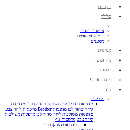
מקרנים
סלולר
אביזרים נלווים
טעינה אלחוטית
מטענים
מגרסות
נייר ומוצריו
כספות
מוצרי Belkin
עוד...
מדפסות
מדפסות סובלימציה
מדפסות הזרקת דיו
מדפסות
לייזר שחור לבן
מדפסות Brother
מדפסות לייזר צבע
מדפסות משולבות לייזר שחור לבן
מדפסות משולבות
לייזר צבע
מדפסות A3
מדפסות הזרקת דיו
מדפסות ניידות