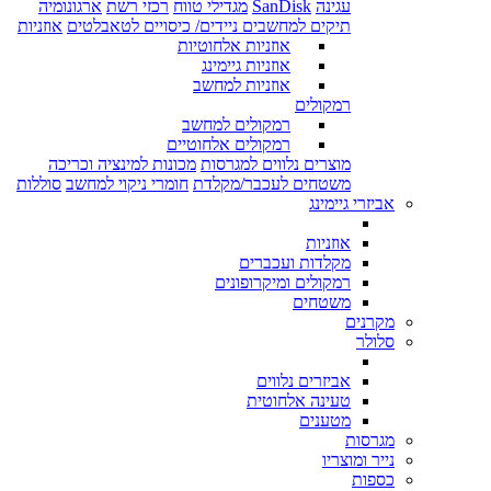
עגינה
SanDisk
מגדילי טווח
רכזי רשת
ארגונומיה
תיקים למחשבים ניידים/ כיסויים לטאבלטים
אוזניות
אוזניות אלחוטיות
אוזניות גיימינג
אוזניות למחשב
רמקולים
רמקולים למחשב
רמקולים אלחוטיים
מוצרים נלווים למגרסות
מכונות למינציה וכריכה
משטחים לעכבר/מקלדת
חומרי ניקוי למחשב
סוללות
אביזרי גיימינג
אוזניות
מקלדות ועכברים
רמקולים ומיקרופונים
משטחים
מקרנים
סלולר
אביזרים נלווים
טעינה אלחוטית
מטענים
מגרסות
נייר ומוצריו
כספות