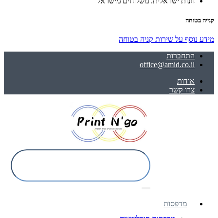
חנות ישראלית. משלוחים מישראל
קנייה בטוחה
מידע נוסף על שירות קניה בטוחה
התחברות
office@amid.co.il
אודות
צרו קשר
מדפסות