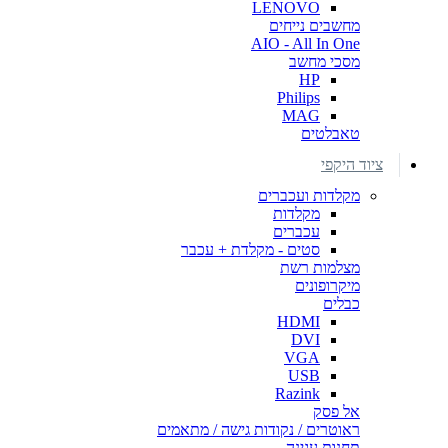
LENOVO
מחשבים נייחים
AIO - All In One
מסכי מחשב
HP
Philips
MAG
טאבלטים
ציוד היקפי
מקלדות ועכברים
מקלדות
עכברים
סטים - מקלדת + עכבר
מצלמות רשת
מיקרופונים
כבלים
HDMI
DVI
VGA
USB
Razink
אל פסק
ראוטרים / נקודות גישה / מתאמים
תחנות עגינה