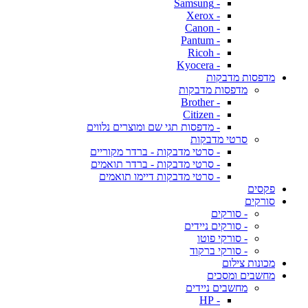
- Samsung
- Xerox
- Canon
- Pantum
- Ricoh
- Kyocera
מדפסות מדבקות
מדפסות מדבקות
- Brother
- Citizen
- מדפסות תגי שם ומוצרים נלווים
סרטי מדבקות
- סרטי מדבקות - ברדר מקוריים
- סרטי מדבקות - ברדר תואמים
- סרטי מדבקות דיימו תואמים
פקסים
סורקים
- סורקים
- סורקים ניידים
- סורקי פוטו
- סורקי ברקוד
מכונות צילום
מחשבים ומסכים
מחשבים ניידים
- HP