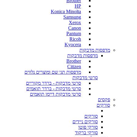
Brother
HP
Konica Minolta
Samsung
Xerox
Canon
Pantum
Ricoh
Kyocera
מדפסות מדבקות
מדפסות מדבקות
Brother
Citizen
מדפסות תגי שם ומוצרים נלווים
סרטי מדבקות
סרטי מדבקות - ברדר מקוריים
סרטי מדבקות - ברדר תואמים
סרטי מדבקות דיימו תואמים
פקסים
סורקים
סורקים
סורקים ניידים
סורקי פוטו
סורקי ברקוד