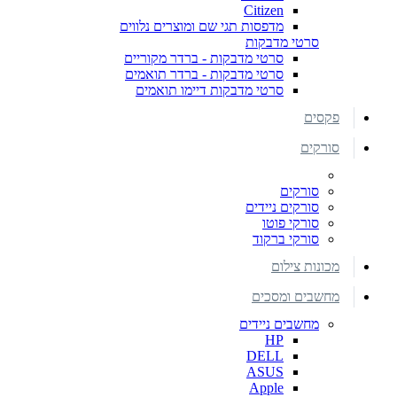
Citizen
מדפסות תגי שם ומוצרים נלווים
סרטי מדבקות
סרטי מדבקות - ברדר מקוריים
סרטי מדבקות - ברדר תואמים
סרטי מדבקות דיימו תואמים
פקסים
סורקים
סורקים
סורקים ניידים
סורקי פוטו
סורקי ברקוד
מכונות צילום
מחשבים ומסכים
מחשבים ניידים
HP
DELL
ASUS
Apple