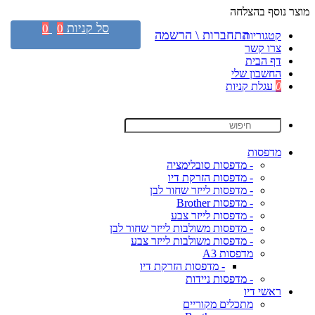
מוצר נוסף בהצלחה
סל קניות
0
0
התחברות \ הרשמה
קטגוריות
צרו קשר
דף הבית
החשבון שלי
0
עגלת קניות
מדפסות
- מדפסות סובלימציה
- מדפסות הזרקת דיו
- מדפסות לייזר שחור לבן
- מדפסות Brother
- מדפסות לייזר צבע
- מדפסות משולבות לייזר שחור לבן
- מדפסות משולבות לייזר צבע
מדפסות A3
- מדפסות הזרקת דיו
- מדפסות ניידות
ראשי דיו
מתכלים מקוריים