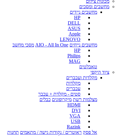
מכונות צילום
מחשבים ומסכים
מחשבים ניידים
HP
DELL
ASUS
Apple
LENOVO
מחשבים נייחים
AIO - All In One
מסכי מחשב
HP
Philips
MAG
טאבלטים
ציוד היקפי
מקלדות ועכברים
מקלדות
עכברים
סטים - מקלדת + עכבר
מצלמות רשת
מיקרופונים
כבלים
HDMI
DVI
VGA
USB
Razink
אל פסק
ראוטרים / נקודות גישה / מתאמים
תחנות