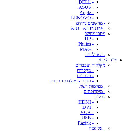
- DELL
- ASUS
- Apple
- LENOVO
- מחשבים נייחים
- AIO - All In One
מסכי מחשב
- HP
- Philips
- MAG
- טאבלטים
ציוד היקפי
מקלדות ועכברים
- מקלדות
- עכברים
- סטים - מקלדת + עכבר
- מצלמות רשת
- מיקרופונים
כבלים
- HDMI
- DVI
- VGA
- USB
- Razink
- אל פסק