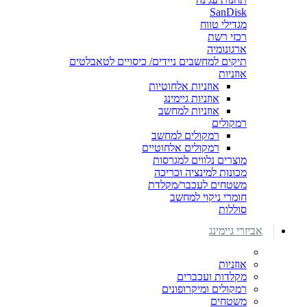
SanDisk
מגדילי טווח
רכזי רשת
ארגונומיה
תיקים למחשבים ניידים/ כיסויים לטאבלטים
אוזניות
אוזניות אלחוטיות
אוזניות גיימינג
אוזניות למחשב
רמקולים
רמקולים למחשב
רמקולים אלחוטיים
מוצרים נלווים למגרסות
מכונות למינציה וכריכה
משטחים לעכבר/מקלדת
חומרי ניקוי למחשב
סוללות
אביזרי גיימינג
אוזניות
מקלדות ועכברים
רמקולים ומיקרופונים
משטחים