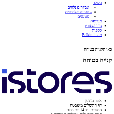
סלולר
- אביזרים נלווים
- טעינה אלחוטית
- מטענים
מגרסות
נייר ומוצריו
כספות
מוצרי Belkin
כאן הקנייה בטוחה
קנייה בטוחה
אתר מוצפן
דף התשלום מאובטח
החזרות עד 14 יום חינם