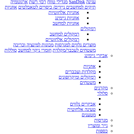
עגינה
SanDisk
מגדילי טווח
רכזי רשת
ארגונומיה
תיקים למחשבים ניידים/ כיסויים לטאבלטים
אוזניות
אוזניות אלחוטיות
אוזניות גיימינג
אוזניות למחשב
רמקולים
רמקולים למחשב
רמקולים אלחוטיים
מוצרים נלווים למגרסות
מכונות למינציה וכריכה
משטחים לעכבר/מקלדת
חומרי ניקוי למחשב
סוללות
אביזרי גיימינג
אוזניות
מקלדות ועכברים
רמקולים ומיקרופונים
משטחים
מקרנים
סלולר
אביזרים נלווים
טעינה אלחוטית
מטענים
מגרסות
נייר ומוצריו
כספות