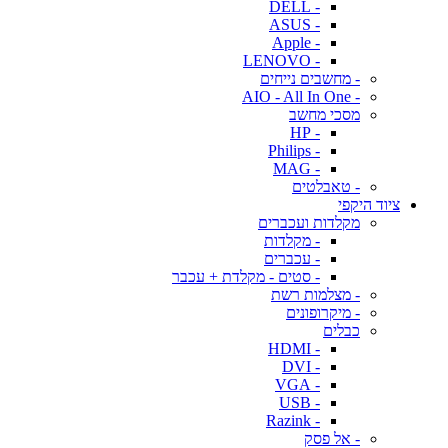
- DELL
- ASUS
- Apple
- LENOVO
- מחשבים נייחים
- AIO - All In One
מסכי מחשב
- HP
- Philips
- MAG
- טאבלטים
ציוד היקפי
מקלדות ועכברים
- מקלדות
- עכברים
- סטים - מקלדת + עכבר
- מצלמות רשת
- מיקרופונים
כבלים
- HDMI
- DVI
- VGA
- USB
- Razink
- אל פסק