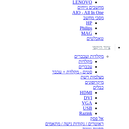
LENOVO
מחשבים נייחים
AIO - All In One
מסכי מחשב
HP
Philips
MAG
טאבלטים
ציוד היקפי
מקלדות ועכברים
מקלדות
עכברים
סטים - מקלדת + עכבר
מצלמות רשת
מיקרופונים
כבלים
HDMI
DVI
VGA
USB
Razink
אל פסק
ראוטרים / נקודות גישה / מתאמים
תחנות עגינה