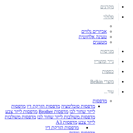
מקרנים
סלולר
אביזרים נלווים
טעינה אלחוטית
מטענים
מגרסות
נייר ומוצריו
כספות
מוצרי Belkin
עוד...
מדפסות
מדפסות סובלימציה
מדפסות הזרקת דיו
מדפסות
לייזר שחור לבן
מדפסות Brother
מדפסות לייזר צבע
מדפסות משולבות לייזר שחור לבן
מדפסות משולבות
לייזר צבע
מדפסות A3
מדפסות הזרקת דיו
מדפסות ניידות