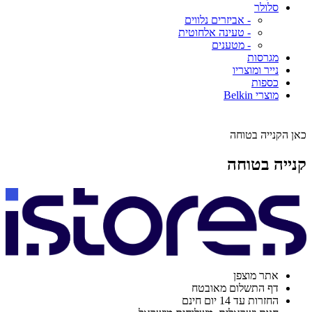
סלולר
- אביזרים נלווים
- טעינה אלחוטית
- מטענים
מגרסות
נייר ומוצריו
כספות
מוצרי Belkin
כאן הקנייה בטוחה
קנייה בטוחה
אתר מוצפן
דף התשלום מאובטח
החזרות עד 14 יום חינם