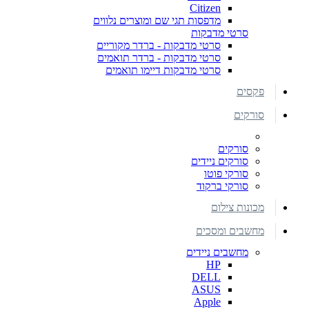
Citizen
מדפסות תגי שם ומוצרים נלווים
סרטי מדבקות
סרטי מדבקות - ברדר מקוריים
סרטי מדבקות - ברדר תואמים
סרטי מדבקות דיימו תואמים
פקסים
סורקים
סורקים
סורקים ניידים
סורקי פוטו
סורקי ברקוד
מכונות צילום
מחשבים ומסכים
מחשבים ניידים
HP
DELL
ASUS
Apple