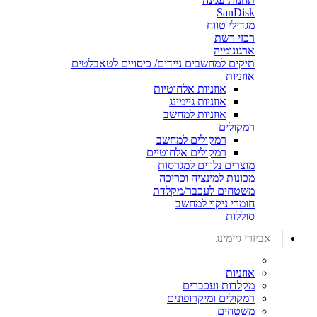
SanDisk
מגדילי טווח
רכזי רשת
ארגונומיה
תיקים למחשבים ניידים/ כיסויים לטאבלטים
אוזניות
אוזניות אלחוטיות
אוזניות גיימינג
אוזניות למחשב
רמקולים
רמקולים למחשב
רמקולים אלחוטיים
מוצרים נלווים למגרסות
מכונות למינציה וכריכה
משטחים לעכבר/מקלדת
חומרי ניקוי למחשב
סוללות
אביזרי גיימינג
אוזניות
מקלדות ועכברים
רמקולים ומיקרופונים
משטחים