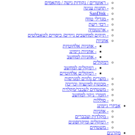
- ראוטרים / נקודות גישה / מתאמים
- תחנות עגינה
- SanDisk
- מגדילי טווח
- רכזי רשת
- ארגונומיה
- תיקים למחשבים ניידים/ כיסויים לטאבלטים
אוזניות
- אוזניות אלחוטיות
- אוזניות גיימינג
- אוזניות למחשב
רמקולים
- רמקולים למחשב
- רמקולים אלחוטיים
- מוצרים נלווים למגרסות
- מכונות למינציה וכריכה
- משטחים לעכבר/מקלדת
- חומרי ניקוי למחשב
- סוללות
אביזרי גיימינג
- אוזניות
- מקלדות ועכברים
- רמקולים ומיקרופונים
- משטחים
מקרנים