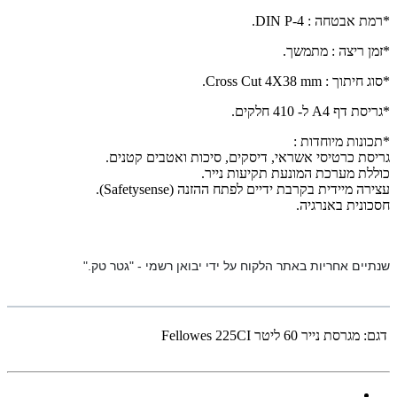
*רמת אבטחה :
DIN P-4
.
*זמן ריצה : מתמשך.
*סוג חיתוך :
Cross Cut 4X38 mm
.
*גריסת דף
A4
ל- 410 חלקים.
*תכונות מיוחדות :
גריסת כרטיסי אשראי, דיסקים, סיכות ואטבים קטנים.
כוללת מערכת המונעת תקיעות נייר.
עצירה מיידית בקרבת ידיים לפתח ההזנה
(Safetysense)
.
חסכונית באנרגיה.
שנתיים אחריות באתר הלקוח על ידי יבואן רשמי - "גטר טק
".
דגם:
מגרסת נייר ‏60 ‏ליטר Fellowes 225CI