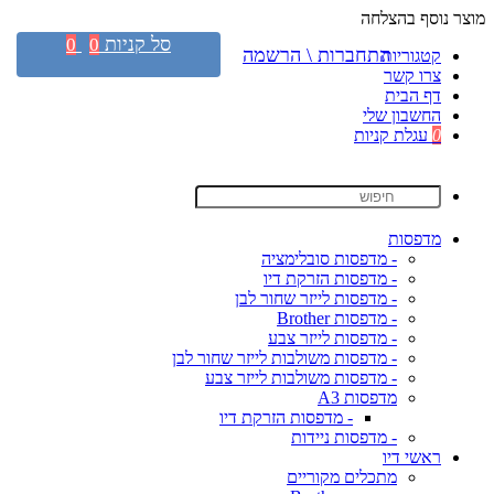
מוצר נוסף בהצלחה
סל קניות
0
0
התחברות \ הרשמה
קטגוריות
צרו קשר
דף הבית
החשבון שלי
0
עגלת קניות
מדפסות
- מדפסות סובלימציה
- מדפסות הזרקת דיו
- מדפסות לייזר שחור לבן
- מדפסות Brother
- מדפסות לייזר צבע
- מדפסות משולבות לייזר שחור לבן
- מדפסות משולבות לייזר צבע
מדפסות A3
- מדפסות הזרקת דיו
- מדפסות ניידות
ראשי דיו
מתכלים מקוריים