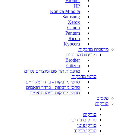
Brother
HP
Konica Minolta
Samsung
Xerox
Canon
Pantum
Ricoh
Kyocera
מדפסות מדבקות
מדפסות מדבקות
Brother
Citizen
מדפסות תגי שם ומוצרים נלווים
סרטי מדבקות
סרטי מדבקות - ברדר מקוריים
סרטי מדבקות - ברדר תואמים
סרטי מדבקות דיימו תואמים
פקסים
סורקים
סורקים
סורקים ניידים
סורקי פוטו
סורקי ברקוד