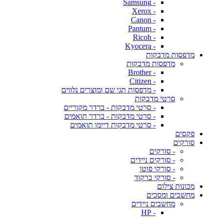
- Samsung
- Xerox
- Canon
- Pantum
- Ricoh
- Kyocera
מדפסות מדבקות
מדפסות מדבקות
- Brother
- Citizen
- מדפסות תגי שם ומוצרים נלווים
סרטי מדבקות
- סרטי מדבקות - ברדר מקוריים
- סרטי מדבקות - ברדר תואמים
- סרטי מדבקות דיימו תואמים
פקסים
סורקים
- סורקים
- סורקים ניידים
- סורקי פוטו
- סורקי ברקוד
מכונות צילום
מחשבים ומסכים
מחשבים ניידים
- HP