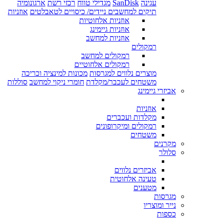
עגינה
SanDisk
מגדילי טווח
רכזי רשת
ארגונומיה
תיקים למחשבים ניידים/ כיסויים לטאבלטים
אוזניות
אוזניות אלחוטיות
אוזניות גיימינג
אוזניות למחשב
רמקולים
רמקולים למחשב
רמקולים אלחוטיים
מוצרים נלווים למגרסות
מכונות למינציה וכריכה
משטחים לעכבר/מקלדת
חומרי ניקוי למחשב
סוללות
אביזרי גיימינג
אוזניות
מקלדות ועכברים
רמקולים ומיקרופונים
משטחים
מקרנים
סלולר
אביזרים נלווים
טעינה אלחוטית
מטענים
מגרסות
נייר ומוצריו
כספות