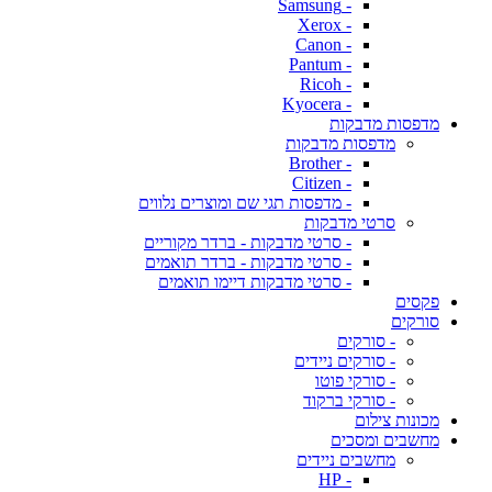
- Samsung
- Xerox
- Canon
- Pantum
- Ricoh
- Kyocera
מדפסות מדבקות
מדפסות מדבקות
- Brother
- Citizen
- מדפסות תגי שם ומוצרים נלווים
סרטי מדבקות
- סרטי מדבקות - ברדר מקוריים
- סרטי מדבקות - ברדר תואמים
- סרטי מדבקות דיימו תואמים
פקסים
סורקים
- סורקים
- סורקים ניידים
- סורקי פוטו
- סורקי ברקוד
מכונות צילום
מחשבים ומסכים
מחשבים ניידים
- HP