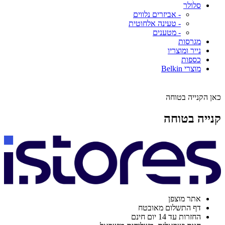
סלולר
- אביזרים נלווים
- טעינה אלחוטית
- מטענים
מגרסות
נייר ומוצריו
כספות
מוצרי Belkin
כאן הקנייה בטוחה
קנייה בטוחה
אתר מוצפן
דף התשלום מאובטח
החזרות עד 14 יום חינם