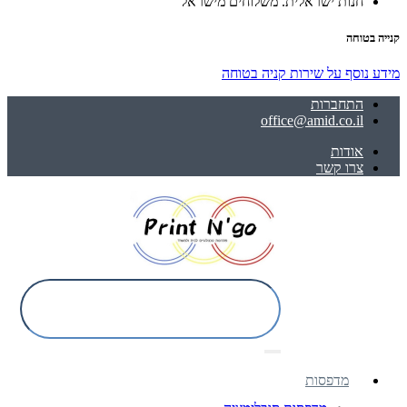
חנות ישראלית. משלוחים מישראל
קנייה בטוחה
מידע נוסף על שירות קניה בטוחה
התחברות
office@amid.co.il
אודות
צרו קשר
מדפסות