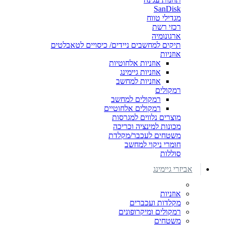
SanDisk
מגדילי טווח
רכזי רשת
ארגונומיה
תיקים למחשבים ניידים/ כיסויים לטאבלטים
אוזניות
אוזניות אלחוטיות
אוזניות גיימינג
אוזניות למחשב
רמקולים
רמקולים למחשב
רמקולים אלחוטיים
מוצרים נלווים למגרסות
מכונות למינציה וכריכה
משטחים לעכבר/מקלדת
חומרי ניקוי למחשב
סוללות
אביזרי גיימינג
אוזניות
מקלדות ועכברים
רמקולים ומיקרופונים
משטחים