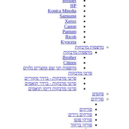
Brother
HP
Konica Minolta
Samsung
Xerox
Canon
Pantum
Ricoh
Kyocera
מדפסות מדבקות
מדפסות מדבקות
Brother
Citizen
מדפסות תגי שם ומוצרים נלווים
סרטי מדבקות
סרטי מדבקות - ברדר מקוריים
סרטי מדבקות - ברדר תואמים
סרטי מדבקות דיימו תואמים
פקסים
סורקים
סורקים
סורקים ניידים
סורקי פוטו
סורקי ברקוד