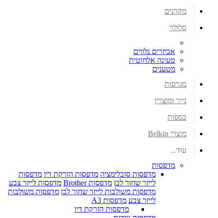
מקרנים
סלולר
אביזרים נלווים
טעינה אלחוטית
מטענים
מגרסות
נייר ומוצריו
כספות
מוצרי Belkin
עוד...
מדפסות
מדפסות סובלימציה
מדפסות הזרקת דיו
מדפסות
לייזר שחור לבן
מדפסות Brother
מדפסות לייזר צבע
מדפסות משולבות לייזר שחור לבן
מדפסות משולבות
לייזר צבע
מדפסות A3
מדפסות הזרקת דיו
מדפסות ניידות