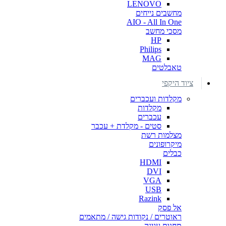
LENOVO
מחשבים נייחים
AIO - All In One
מסכי מחשב
HP
Philips
MAG
טאבלטים
ציוד היקפי
מקלדות ועכברים
מקלדות
עכברים
סטים - מקלדת + עכבר
מצלמות רשת
מיקרופונים
כבלים
HDMI
DVI
VGA
USB
Razink
אל פסק
ראוטרים / נקודות גישה / מתאמים
תחנות עגינה