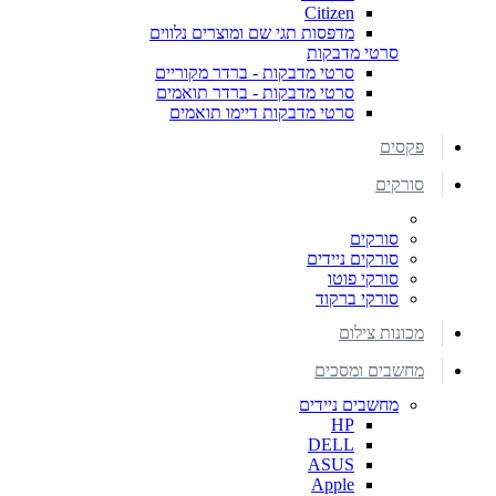
Citizen
מדפסות תגי שם ומוצרים נלווים
סרטי מדבקות
סרטי מדבקות - ברדר מקוריים
סרטי מדבקות - ברדר תואמים
סרטי מדבקות דיימו תואמים
פקסים
סורקים
סורקים
סורקים ניידים
סורקי פוטו
סורקי ברקוד
מכונות צילום
מחשבים ומסכים
מחשבים ניידים
HP
DELL
ASUS
Apple