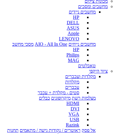
מכונות צילום
מחשבים ומסכים
מחשבים ניידים
HP
DELL
ASUS
Apple
LENOVO
מחשבים נייחים
AIO - All In One
מסכי מחשב
HP
Philips
MAG
טאבלטים
ציוד היקפי
מקלדות ועכברים
מקלדות
עכברים
סטים - מקלדת + עכבר
מצלמות רשת
מיקרופונים
כבלים
HDMI
DVI
VGA
USB
Razink
אל פסק
ראוטרים / נקודות גישה / מתאמים
תחנות