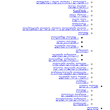
- ראוטרים / נקודות גישה / מתאמים
- תחנות עגינה
- SanDisk
- מגדילי טווח
- רכזי רשת
- ארגונומיה
- תיקים למחשבים ניידים/ כיסויים לטאבלטים
אוזניות
- אוזניות אלחוטיות
- אוזניות גיימינג
- אוזניות למחשב
רמקולים
- רמקולים למחשב
- רמקולים אלחוטיים
- מוצרים נלווים למגרסות
- מכונות למינציה וכריכה
- משטחים לעכבר/מקלדת
- חומרי ניקוי למחשב
- סוללות
אביזרי גיימינג
- אוזניות
- מקלדות ועכברים
- רמקולים ומיקרופונים
- משטחים
מקרנים