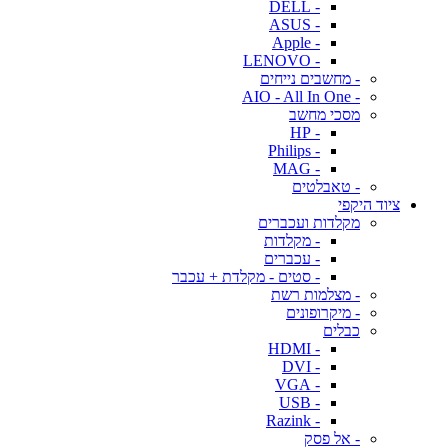
- DELL
- ASUS
- Apple
- LENOVO
- מחשבים נייחים
- AIO - All In One
מסכי מחשב
- HP
- Philips
- MAG
- טאבלטים
ציוד היקפי
מקלדות ועכברים
- מקלדות
- עכברים
- סטים - מקלדת + עכבר
- מצלמות רשת
- מיקרופונים
כבלים
- HDMI
- DVI
- VGA
- USB
- Razink
- אל פסק