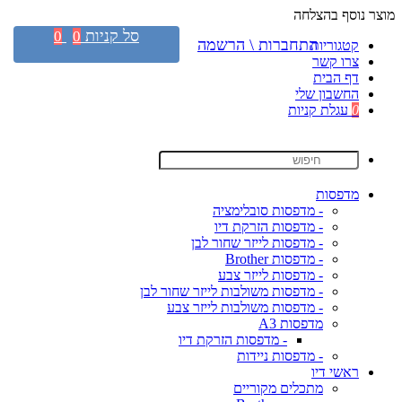
מוצר נוסף בהצלחה
סל קניות
0
0
התחברות \ הרשמה
קטגוריות
צרו קשר
דף הבית
החשבון שלי
0
עגלת קניות
מדפסות
- מדפסות סובלימציה
- מדפסות הזרקת דיו
- מדפסות לייזר שחור לבן
- מדפסות Brother
- מדפסות לייזר צבע
- מדפסות משולבות לייזר שחור לבן
- מדפסות משולבות לייזר צבע
מדפסות A3
- מדפסות הזרקת דיו
- מדפסות ניידות
ראשי דיו
מתכלים מקוריים