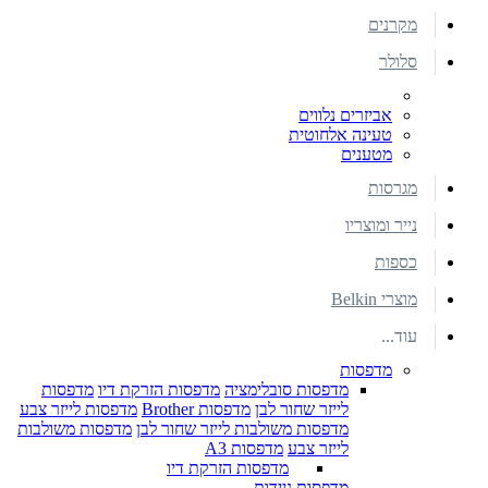
מקרנים
סלולר
אביזרים נלווים
טעינה אלחוטית
מטענים
מגרסות
נייר ומוצריו
כספות
מוצרי Belkin
עוד...
מדפסות
מדפסות סובלימציה
מדפסות הזרקת דיו
מדפסות
לייזר שחור לבן
מדפסות Brother
מדפסות לייזר צבע
מדפסות משולבות לייזר שחור לבן
מדפסות משולבות
לייזר צבע
מדפסות A3
מדפסות הזרקת דיו
מדפסות ניידות