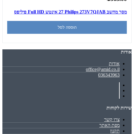
מסך מחשב Philips 273V7QJAB ‏27 ‏אינטש Full HD פיליפס
הוספה לסל
אודות
אודות
office@amid.co.il
036343963
שירות לקוחות
צרו קשר
מפת האתר
תקנון