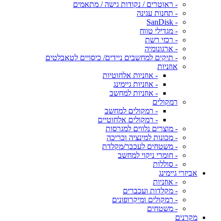
- ראוטרים / נקודות גישה / מתאמים
- תחנות עגינה
- SanDisk
- מגדילי טווח
- רכזי רשת
- ארגונומיה
- תיקים למחשבים ניידים/ כיסויים לטאבלטים
אוזניות
- אוזניות אלחוטיות
- אוזניות גיימינג
- אוזניות למחשב
רמקולים
- רמקולים למחשב
- רמקולים אלחוטיים
- מוצרים נלווים למגרסות
- מכונות למינציה וכריכה
- משטחים לעכבר/מקלדת
- חומרי ניקוי למחשב
- סוללות
אביזרי גיימינג
- אוזניות
- מקלדות ועכברים
- רמקולים ומיקרופונים
- משטחים
מקרנים