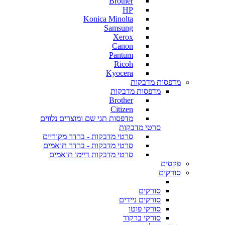
Brother
HP
Konica Minolta
Samsung
Xerox
Canon
Pantum
Ricoh
Kyocera
מדפסות מדבקות
מדפסות מדבקות
Brother
Citizen
מדפסות תגי שם ומוצרים נלווים
סרטי מדבקות
סרטי מדבקות - ברדר מקוריים
סרטי מדבקות - ברדר תואמים
סרטי מדבקות דיימו תואמים
פקסים
סורקים
סורקים
סורקים ניידים
סורקי פוטו
סורקי ברקוד