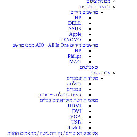
מכונות צילום
מחשבים ומסכים
מחשבים ניידים
HP
DELL
ASUS
Apple
LENOVO
מחשבים נייחים
AIO - All In One
מסכי מחשב
HP
Philips
MAG
טאבלטים
ציוד היקפי
מקלדות ועכברים
מקלדות
עכברים
סטים - מקלדת + עכבר
מצלמות רשת
מיקרופונים
כבלים
HDMI
DVI
VGA
USB
Razink
אל פסק
ראוטרים / נקודות גישה / מתאמים
תחנות