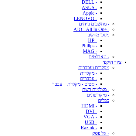
- DELL
- ASUS
- Apple
- LENOVO
- מחשבים נייחים
- AIO - All In One
מסכי מחשב
- HP
- Philips
- MAG
- טאבלטים
ציוד היקפי
מקלדות ועכברים
- מקלדות
- עכברים
- סטים - מקלדת + עכבר
- מצלמות רשת
- מיקרופונים
כבלים
- HDMI
- DVI
- VGA
- USB
- Razink
- אל פסק