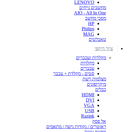
LENOVO
מחשבים נייחים
AIO - All In One
מסכי מחשב
HP
Philips
MAG
טאבלטים
ציוד היקפי
מקלדות ועכברים
מקלדות
עכברים
סטים - מקלדת + עכבר
מצלמות רשת
מיקרופונים
כבלים
HDMI
DVI
VGA
USB
Razink
אל פסק
ראוטרים / נקודות גישה / מתאמים
תחנות עגינה