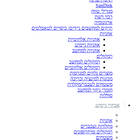
SanDisk
מגדילי טווח
רכזי רשת
ארגונומיה
תיקים למחשבים ניידים/ כיסויים לטאבלטים
אוזניות
אוזניות אלחוטיות
אוזניות גיימינג
אוזניות למחשב
רמקולים
רמקולים למחשב
רמקולים אלחוטיים
מוצרים נלווים למגרסות
מכונות למינציה וכריכה
משטחים לעכבר/מקלדת
חומרי ניקוי למחשב
סוללות
אביזרי גיימינג
אוזניות
מקלדות ועכברים
רמקולים ומיקרופונים
משטחים