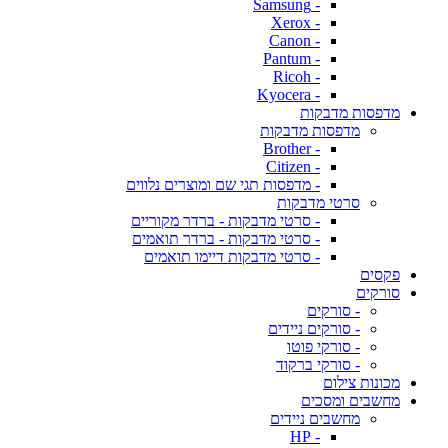
- Samsung
- Xerox
- Canon
- Pantum
- Ricoh
- Kyocera
מדפסות מדבקות
מדפסות מדבקות
- Brother
- Citizen
- מדפסות תגי שם ומוצרים נלווים
סרטי מדבקות
- סרטי מדבקות - ברדר מקוריים
- סרטי מדבקות - ברדר תואמים
- סרטי מדבקות דיימו תואמים
פקסים
סורקים
- סורקים
- סורקים ניידים
- סורקי פוטו
- סורקי ברקוד
מכונות צילום
מחשבים ומסכים
מחשבים ניידים
- HP