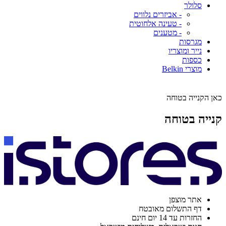
סלולר
- אביזרים נלווים
- טעינה אלחוטית
- מטענים
מגרסות
נייר ומוצריו
כספות
מוצרי Belkin
כאן הקנייה בטוחה
קנייה בטוחה
אתר מוצפן
דף התשלום מאובטח
החזרות עד 14 יום חינם