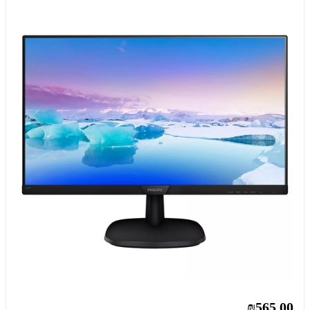
₪565.00