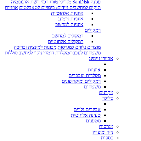
עגינה
SanDisk
מגדילי טווח
רכזי רשת
ארגונומיה
תיקים למחשבים ניידים/ כיסויים לטאבלטים
אוזניות
אוזניות אלחוטיות
אוזניות גיימינג
אוזניות למחשב
רמקולים
רמקולים למחשב
רמקולים אלחוטיים
מוצרים נלווים למגרסות
מכונות למינציה וכריכה
משטחים לעכבר/מקלדת
חומרי ניקוי למחשב
סוללות
אביזרי גיימינג
אוזניות
מקלדות ועכברים
רמקולים ומיקרופונים
משטחים
מקרנים
סלולר
אביזרים נלווים
טעינה אלחוטית
מטענים
מגרסות
נייר ומוצריו
כספות