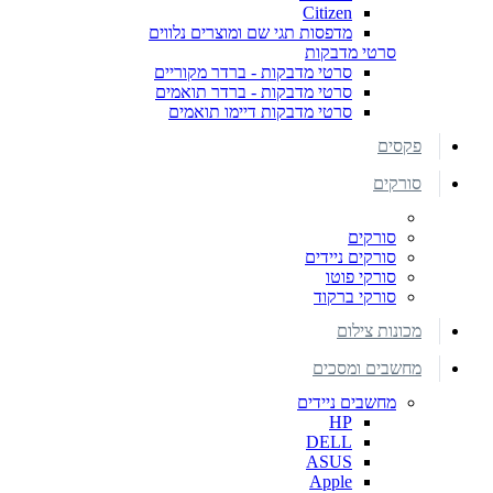
Citizen
מדפסות תגי שם ומוצרים נלווים
סרטי מדבקות
סרטי מדבקות - ברדר מקוריים
סרטי מדבקות - ברדר תואמים
סרטי מדבקות דיימו תואמים
פקסים
סורקים
סורקים
סורקים ניידים
סורקי פוטו
סורקי ברקוד
מכונות צילום
מחשבים ומסכים
מחשבים ניידים
HP
DELL
ASUS
Apple