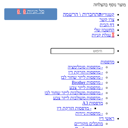
מוצר נוסף בהצלחה
סל קניות
0
0
התחברות \ הרשמה
קטגוריות
צרו קשר
דף הבית
החשבון שלי
0
עגלת קניות
מדפסות
- מדפסות סובלימציה
- מדפסות הזרקת דיו
- מדפסות לייזר שחור לבן
- מדפסות Brother
- מדפסות לייזר צבע
- מדפסות משולבות לייזר שחור לבן
- מדפסות משולבות לייזר צבע
מדפסות A3
- מדפסות הזרקת דיו
- מדפסות ניידות
ראשי דיו
מתכלים מקוריים