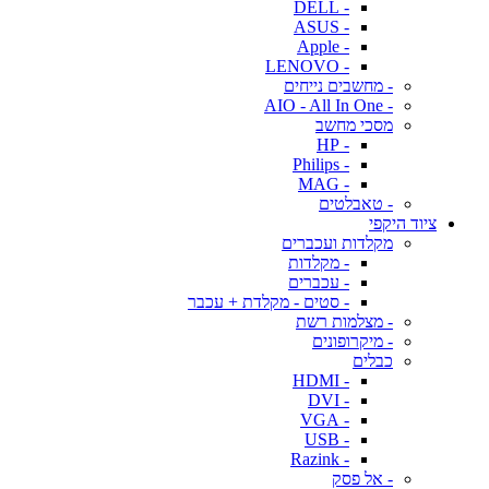
- DELL
- ASUS
- Apple
- LENOVO
- מחשבים נייחים
- AIO - All In One
מסכי מחשב
- HP
- Philips
- MAG
- טאבלטים
ציוד היקפי
מקלדות ועכברים
- מקלדות
- עכברים
- סטים - מקלדת + עכבר
- מצלמות רשת
- מיקרופונים
כבלים
- HDMI
- DVI
- VGA
- USB
- Razink
- אל פסק