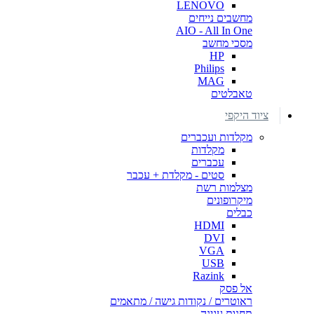
LENOVO
מחשבים נייחים
AIO - All In One
מסכי מחשב
HP
Philips
MAG
טאבלטים
ציוד היקפי
מקלדות ועכברים
מקלדות
עכברים
סטים - מקלדת + עכבר
מצלמות רשת
מיקרופונים
כבלים
HDMI
DVI
VGA
USB
Razink
אל פסק
ראוטרים / נקודות גישה / מתאמים
תחנות עגינה