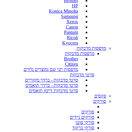
Brother
HP
Konica Minolta
Samsung
Xerox
Canon
Pantum
Ricoh
Kyocera
מדפסות מדבקות
מדפסות מדבקות
Brother
Citizen
מדפסות תגי שם ומוצרים נלווים
סרטי מדבקות
סרטי מדבקות - ברדר מקוריים
סרטי מדבקות - ברדר תואמים
סרטי מדבקות דיימו תואמים
פקסים
סורקים
סורקים
סורקים ניידים
סורקי פוטו
סורקי ברקוד