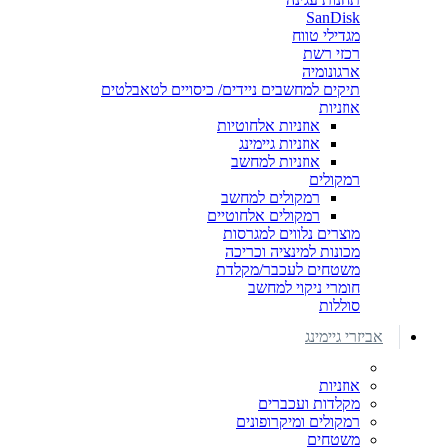
SanDisk
מגדילי טווח
רכזי רשת
ארגונומיה
תיקים למחשבים ניידים/ כיסויים לטאבלטים
אוזניות
אוזניות אלחוטיות
אוזניות גיימינג
אוזניות למחשב
רמקולים
רמקולים למחשב
רמקולים אלחוטיים
מוצרים נלווים למגרסות
מכונות למינציה וכריכה
משטחים לעכבר/מקלדת
חומרי ניקוי למחשב
סוללות
אביזרי גיימינג
אוזניות
מקלדות ועכברים
רמקולים ומיקרופונים
משטחים