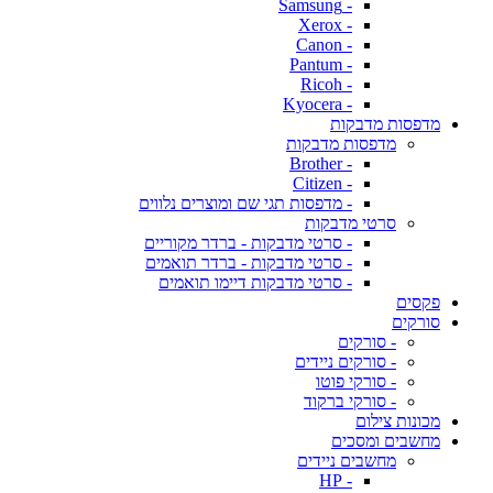
- Samsung
- Xerox
- Canon
- Pantum
- Ricoh
- Kyocera
מדפסות מדבקות
מדפסות מדבקות
- Brother
- Citizen
- מדפסות תגי שם ומוצרים נלווים
סרטי מדבקות
- סרטי מדבקות - ברדר מקוריים
- סרטי מדבקות - ברדר תואמים
- סרטי מדבקות דיימו תואמים
פקסים
סורקים
- סורקים
- סורקים ניידים
- סורקי פוטו
- סורקי ברקוד
מכונות צילום
מחשבים ומסכים
מחשבים ניידים
- HP