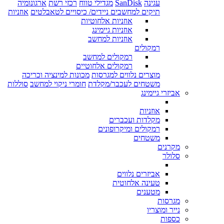
עגינה
SanDisk
מגדילי טווח
רכזי רשת
ארגונומיה
תיקים למחשבים ניידים/ כיסויים לטאבלטים
אוזניות
אוזניות אלחוטיות
אוזניות גיימינג
אוזניות למחשב
רמקולים
רמקולים למחשב
רמקולים אלחוטיים
מוצרים נלווים למגרסות
מכונות למינציה וכריכה
משטחים לעכבר/מקלדת
חומרי ניקוי למחשב
סוללות
אביזרי גיימינג
אוזניות
מקלדות ועכברים
רמקולים ומיקרופונים
משטחים
מקרנים
סלולר
אביזרים נלווים
טעינה אלחוטית
מטענים
מגרסות
נייר ומוצריו
כספות