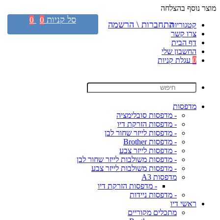
מוצר נוסף בהצלחה
סל קניות
0
0
התחברות \ הרשמה
קטגוריות
צרו קשר
דף הבית
החשבון שלי
0
עגלת קניות
מדפסות
- מדפסות סובלימציה
- מדפסות הזרקת דיו
- מדפסות לייזר שחור לבן
- מדפסות Brother
- מדפסות לייזר צבע
- מדפסות משולבות לייזר שחור לבן
- מדפסות משולבות לייזר צבע
מדפסות A3
- מדפסות הזרקת דיו
- מדפסות ניידות
ראשי דיו
מתכלים מקוריים