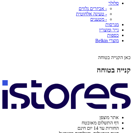
סלולר
- אביזרים נלווים
- טעינה אלחוטית
- מטענים
מגרסות
נייר ומוצריו
כספות
מוצרי Belkin
כאן הקנייה בטוחה
קנייה בטוחה
אתר מוצפן
דף התשלום מאובטח
החזרות עד 14 יום חינם