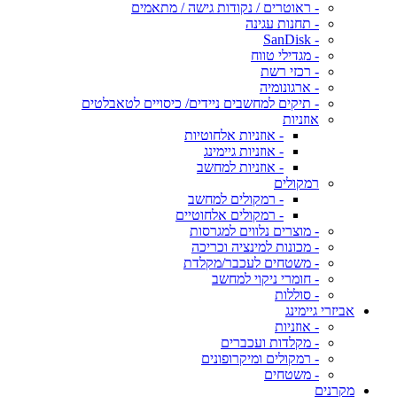
- ראוטרים / נקודות גישה / מתאמים
- תחנות עגינה
- SanDisk
- מגדילי טווח
- רכזי רשת
- ארגונומיה
- תיקים למחשבים ניידים/ כיסויים לטאבלטים
אוזניות
- אוזניות אלחוטיות
- אוזניות גיימינג
- אוזניות למחשב
רמקולים
- רמקולים למחשב
- רמקולים אלחוטיים
- מוצרים נלווים למגרסות
- מכונות למינציה וכריכה
- משטחים לעכבר/מקלדת
- חומרי ניקוי למחשב
- סוללות
אביזרי גיימינג
- אוזניות
- מקלדות ועכברים
- רמקולים ומיקרופונים
- משטחים
מקרנים