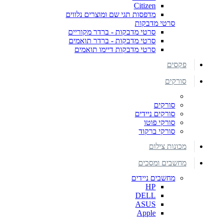
Citizen
מדפסות תגי שם ומוצרים נלווים
סרטי מדבקות
סרטי מדבקות - ברדר מקוריים
סרטי מדבקות - ברדר תואמים
סרטי מדבקות דיימו תואמים
פקסים
סורקים
סורקים
סורקים ניידים
סורקי פוטו
סורקי ברקוד
מכונות צילום
מחשבים ומסכים
מחשבים ניידים
HP
DELL
ASUS
Apple