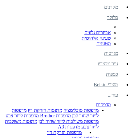
מקרנים
סלולר
אביזרים נלווים
טעינה אלחוטית
מטענים
מגרסות
נייר ומוצריו
כספות
מוצרי Belkin
עוד...
מדפסות
מדפסות סובלימציה
מדפסות הזרקת דיו
מדפסות
לייזר שחור לבן
מדפסות Brother
מדפסות לייזר צבע
מדפסות משולבות לייזר שחור לבן
מדפסות משולבות
לייזר צבע
מדפסות A3
מדפסות הזרקת דיו
מדפסות ניידות