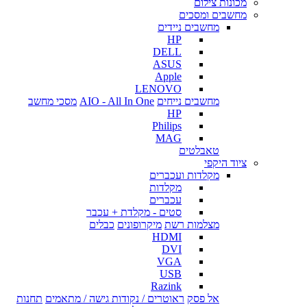
מכונות צילום
מחשבים ומסכים
מחשבים ניידים
HP
DELL
ASUS
Apple
LENOVO
מחשבים נייחים
AIO - All In One
מסכי מחשב
HP
Philips
MAG
טאבלטים
ציוד היקפי
מקלדות ועכברים
מקלדות
עכברים
סטים - מקלדת + עכבר
מצלמות רשת
מיקרופונים
כבלים
HDMI
DVI
VGA
USB
Razink
אל פסק
ראוטרים / נקודות גישה / מתאמים
תחנות