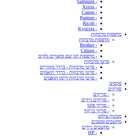
- Samsung
- Xerox
- Canon
- Pantum
- Ricoh
- Kyocera
מדפסות מדבקות
מדפסות מדבקות
- Brother
- Citizen
- מדפסות תגי שם ומוצרים נלווים
סרטי מדבקות
- סרטי מדבקות - ברדר מקוריים
- סרטי מדבקות - ברדר תואמים
- סרטי מדבקות דיימו תואמים
פקסים
סורקים
- סורקים
- סורקים ניידים
- סורקי פוטו
- סורקי ברקוד
מכונות צילום
מחשבים ומסכים
מחשבים ניידים
- HP