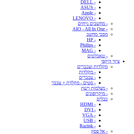
- DELL
- ASUS
- Apple
- LENOVO
- מחשבים נייחים
- AIO - All In One
מסכי מחשב
- HP
- Philips
- MAG
- טאבלטים
ציוד היקפי
מקלדות ועכברים
- מקלדות
- עכברים
- סטים - מקלדת + עכבר
- מצלמות רשת
- מיקרופונים
כבלים
- HDMI
- DVI
- VGA
- USB
- Razink
- אל פסק