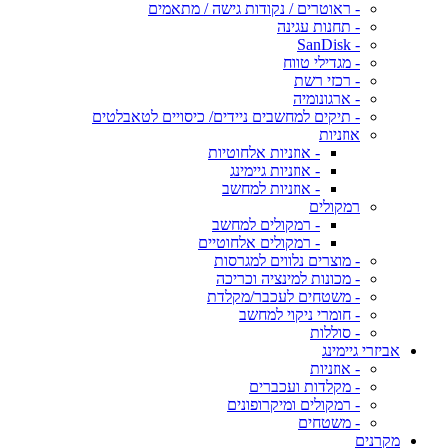
- ראוטרים / נקודות גישה / מתאמים
- תחנות עגינה
- SanDisk
- מגדילי טווח
- רכזי רשת
- ארגונומיה
- תיקים למחשבים ניידים/ כיסויים לטאבלטים
אוזניות
- אוזניות אלחוטיות
- אוזניות גיימינג
- אוזניות למחשב
רמקולים
- רמקולים למחשב
- רמקולים אלחוטיים
- מוצרים נלווים למגרסות
- מכונות למינציה וכריכה
- משטחים לעכבר/מקלדת
- חומרי ניקוי למחשב
- סוללות
אביזרי גיימינג
- אוזניות
- מקלדות ועכברים
- רמקולים ומיקרופונים
- משטחים
מקרנים