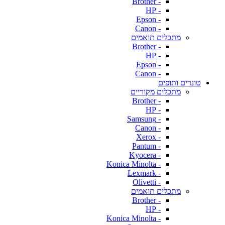
- Brother
- HP
- Epson
- Canon
מתכלים תואמים
- Brother
- HP
- Epson
- Canon
טונרים ותופים
מתכלים מקוריים
- Brother
- HP
- Samsung
- Canon
- Xerox
- Pantum
- Kyocera
- Konica Minolta
- Lexmark
- Olivetti
מתכלים תואמים
- Brother
- HP
- Konica Minolta