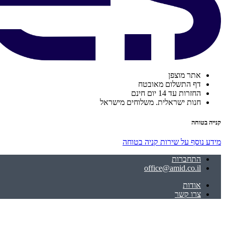
אתר מוצפן
דף התשלום מאובטח
החזרות עד 14 יום חינם
חנות ישראלית. משלוחים מישראל
קנייה בטוחה
מידע נוסף על שירות קניה בטוחה
התחברות
office@amid.co.il
אודות
צרו קשר