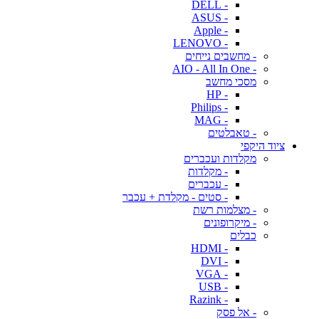
- DELL
- ASUS
- Apple
- LENOVO
- מחשבים נייחים
- AIO - All In One
מסכי מחשב
- HP
- Philips
- MAG
- טאבלטים
ציוד היקפי
מקלדות ועכברים
- מקלדות
- עכברים
- סטים - מקלדת + עכבר
- מצלמות רשת
- מיקרופונים
כבלים
- HDMI
- DVI
- VGA
- USB
- Razink
- אל פסק