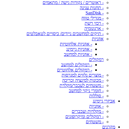
- ראוטרים / נקודות גישה / מתאמים
- תחנות עגינה
- SanDisk
- מגדילי טווח
- רכזי רשת
- ארגונומיה
- תיקים למחשבים ניידים/ כיסויים לטאבלטים
אוזניות
- אוזניות אלחוטיות
- אוזניות גיימינג
- אוזניות למחשב
רמקולים
- רמקולים למחשב
- רמקולים אלחוטיים
- מוצרים נלווים למגרסות
- מכונות למינציה וכריכה
- משטחים לעכבר/מקלדת
- חומרי ניקוי למחשב
- סוללות
אביזרי גיימינג
- אוזניות
- מקלדות ועכברים
- רמקולים ומיקרופונים
- משטחים
מקרנים