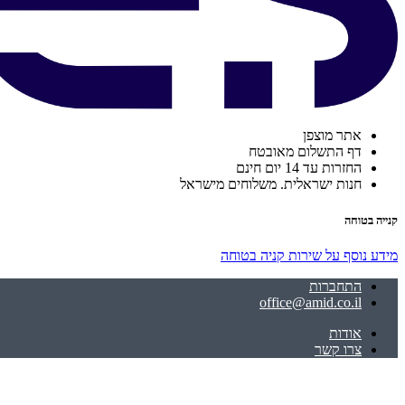
אתר מוצפן
דף התשלום מאובטח
החזרות עד 14 יום חינם
חנות ישראלית. משלוחים מישראל
קנייה בטוחה
מידע נוסף על שירות קניה בטוחה
התחברות
office@amid.co.il
אודות
צרו קשר