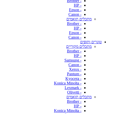
- Brother
- HP
- Epson
- Canon
מתכלים תואמים
- Brother
- HP
- Epson
- Canon
טונרים ותופים
מתכלים מקוריים
- Brother
- HP
- Samsung
- Canon
- Xerox
- Pantum
- Kyocera
- Konica Minolta
- Lexmark
- Olivetti
מתכלים תואמים
- Brother
- HP
- Konica Minolta