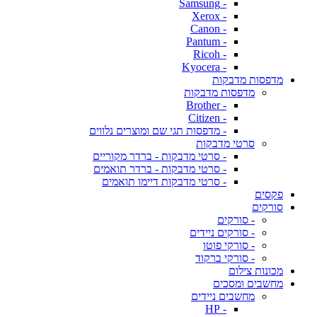
- Samsung
- Xerox
- Canon
- Pantum
- Ricoh
- Kyocera
מדפסות מדבקות
מדפסות מדבקות
- Brother
- Citizen
- מדפסות תגי שם ומוצרים נלווים
סרטי מדבקות
- סרטי מדבקות - ברדר מקוריים
- סרטי מדבקות - ברדר תואמים
- סרטי מדבקות דיימו תואמים
פקסים
סורקים
- סורקים
- סורקים ניידים
- סורקי פוטו
- סורקי ברקוד
מכונות צילום
מחשבים ומסכים
מחשבים ניידים
- HP