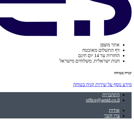
אתר מוצפן
דף התשלום מאובטח
החזרות עד 14 יום חינם
חנות ישראלית. משלוחים מישראל
קנייה בטוחה
מידע נוסף על שירות קניה בטוחה
התחברות
office@amid.co.il
אודות
צרו קשר