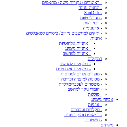
- ראוטרים / נקודות גישה / מתאמים
- תחנות עגינה
- SanDisk
- מגדילי טווח
- רכזי רשת
- ארגונומיה
- תיקים למחשבים ניידים/ כיסויים לטאבלטים
אוזניות
- אוזניות אלחוטיות
- אוזניות גיימינג
- אוזניות למחשב
רמקולים
- רמקולים למחשב
- רמקולים אלחוטיים
- מוצרים נלווים למגרסות
- מכונות למינציה וכריכה
- משטחים לעכבר/מקלדת
- חומרי ניקוי למחשב
- סוללות
אביזרי גיימינג
- אוזניות
- מקלדות ועכברים
- רמקולים ומיקרופונים
- משטחים
מקרנים