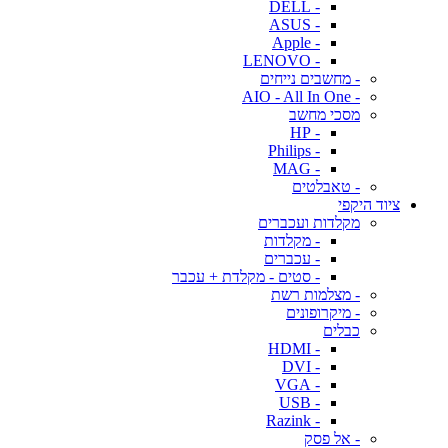
- DELL
- ASUS
- Apple
- LENOVO
- מחשבים נייחים
- AIO - All In One
מסכי מחשב
- HP
- Philips
- MAG
- טאבלטים
ציוד היקפי
מקלדות ועכברים
- מקלדות
- עכברים
- סטים - מקלדת + עכבר
- מצלמות רשת
- מיקרופונים
כבלים
- HDMI
- DVI
- VGA
- USB
- Razink
- אל פסק