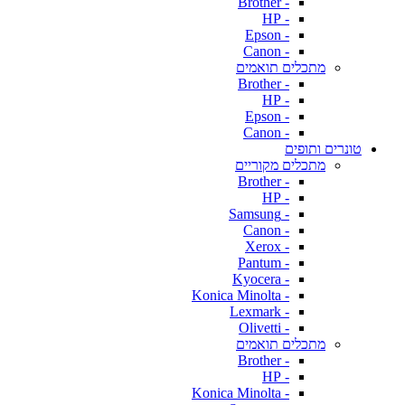
- Brother
- HP
- Epson
- Canon
מתכלים תואמים
- Brother
- HP
- Epson
- Canon
טונרים ותופים
מתכלים מקוריים
- Brother
- HP
- Samsung
- Canon
- Xerox
- Pantum
- Kyocera
- Konica Minolta
- Lexmark
- Olivetti
מתכלים תואמים
- Brother
- HP
- Konica Minolta