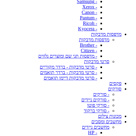
- Samsung
- Xerox
- Canon
- Pantum
- Ricoh
- Kyocera
מדפסות מדבקות
מדפסות מדבקות
- Brother
- Citizen
- מדפסות תגי שם ומוצרים נלווים
סרטי מדבקות
- סרטי מדבקות - ברדר מקוריים
- סרטי מדבקות - ברדר תואמים
- סרטי מדבקות דיימו תואמים
פקסים
סורקים
- סורקים
- סורקים ניידים
- סורקי פוטו
- סורקי ברקוד
מכונות צילום
מחשבים ומסכים
מחשבים ניידים
- HP