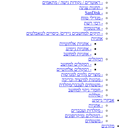
- ראוטרים / נקודות גישה / מתאמים
- תחנות עגינה
- SanDisk
- מגדילי טווח
- רכזי רשת
- ארגונומיה
- תיקים למחשבים ניידים/ כיסויים לטאבלטים
אוזניות
- אוזניות אלחוטיות
- אוזניות גיימינג
- אוזניות למחשב
רמקולים
- רמקולים למחשב
- רמקולים אלחוטיים
- מוצרים נלווים למגרסות
- מכונות למינציה וכריכה
- משטחים לעכבר/מקלדת
- חומרי ניקוי למחשב
- סוללות
אביזרי גיימינג
- אוזניות
- מקלדות ועכברים
- רמקולים ומיקרופונים
- משטחים
מקרנים