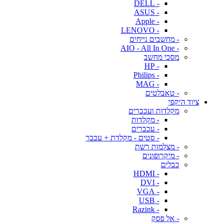
- DELL
- ASUS
- Apple
- LENOVO
- מחשבים נייחים
- AIO - All In One
מסכי מחשב
- HP
- Philips
- MAG
- טאבלטים
ציוד היקפי
מקלדות ועכברים
- מקלדות
- עכברים
- סטים - מקלדת + עכבר
- מצלמות רשת
- מיקרופונים
כבלים
- HDMI
- DVI
- VGA
- USB
- Razink
- אל פסק