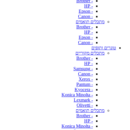
- Brother
- HP
- Epson
- Canon
מתכלים תואמים
- Brother
- HP
- Epson
- Canon
טונרים ותופים
מתכלים מקוריים
- Brother
- HP
- Samsung
- Canon
- Xerox
- Pantum
- Kyocera
- Konica Minolta
- Lexmark
- Olivetti
מתכלים תואמים
- Brother
- HP
- Konica Minolta