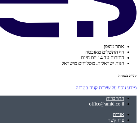
אתר מוצפן
דף התשלום מאובטח
החזרות עד 14 יום חינם
חנות ישראלית. משלוחים מישראל
קנייה בטוחה
מידע נוסף על שירות קניה בטוחה
התחברות
office@amid.co.il
אודות
צרו קשר