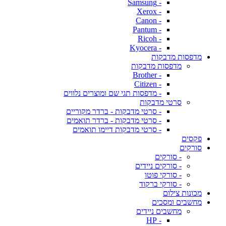
- Samsung
- Xerox
- Canon
- Pantum
- Ricoh
- Kyocera
מדפסות מדבקות
מדפסות מדבקות
- Brother
- Citizen
- מדפסות תגי שם ומוצרים נלווים
סרטי מדבקות
- סרטי מדבקות - ברדר מקוריים
- סרטי מדבקות - ברדר תואמים
- סרטי מדבקות דיימו תואמים
פקסים
סורקים
- סורקים
- סורקים ניידים
- סורקי פוטו
- סורקי ברקוד
מכונות צילום
מחשבים ומסכים
מחשבים ניידים
- HP