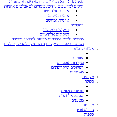
עגינה
SanDisk
מגדילי טווח
רכזי רשת
ארגונומיה
תיקים למחשבים ניידים/ כיסויים לטאבלטים
אוזניות
אוזניות אלחוטיות
אוזניות גיימינג
אוזניות למחשב
רמקולים
רמקולים למחשב
רמקולים אלחוטיים
מוצרים נלווים למגרסות
מכונות למינציה וכריכה
משטחים לעכבר/מקלדת
חומרי ניקוי למחשב
סוללות
אביזרי גיימינג
אוזניות
מקלדות ועכברים
רמקולים ומיקרופונים
משטחים
מקרנים
סלולר
אביזרים נלווים
טעינה אלחוטית
מטענים
מגרסות
נייר ומוצריו
כספות