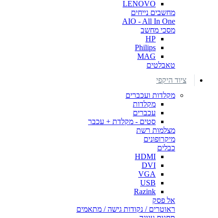
LENOVO
מחשבים נייחים
AIO - All In One
מסכי מחשב
HP
Philips
MAG
טאבלטים
ציוד היקפי
מקלדות ועכברים
מקלדות
עכברים
סטים - מקלדת + עכבר
מצלמות רשת
מיקרופונים
כבלים
HDMI
DVI
VGA
USB
Razink
אל פסק
ראוטרים / נקודות גישה / מתאמים
תחנות עגינה