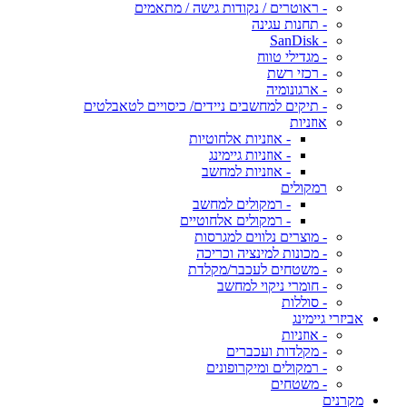
- ראוטרים / נקודות גישה / מתאמים
- תחנות עגינה
- SanDisk
- מגדילי טווח
- רכזי רשת
- ארגונומיה
- תיקים למחשבים ניידים/ כיסויים לטאבלטים
אוזניות
- אוזניות אלחוטיות
- אוזניות גיימינג
- אוזניות למחשב
רמקולים
- רמקולים למחשב
- רמקולים אלחוטיים
- מוצרים נלווים למגרסות
- מכונות למינציה וכריכה
- משטחים לעכבר/מקלדת
- חומרי ניקוי למחשב
- סוללות
אביזרי גיימינג
- אוזניות
- מקלדות ועכברים
- רמקולים ומיקרופונים
- משטחים
מקרנים