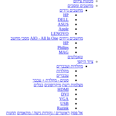
מכונות צילום
מחשבים ומסכים
מחשבים ניידים
HP
DELL
ASUS
Apple
LENOVO
מחשבים נייחים
AIO - All In One
מסכי מחשב
HP
Philips
MAG
טאבלטים
ציוד היקפי
מקלדות ועכברים
מקלדות
עכברים
סטים - מקלדת + עכבר
מצלמות רשת
מיקרופונים
כבלים
HDMI
DVI
VGA
USB
Razink
אל פסק
ראוטרים / נקודות גישה / מתאמים
תחנות