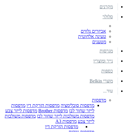
מקרנים
סלולר
אביזרים נלווים
טעינה אלחוטית
מטענים
מגרסות
נייר ומוצריו
כספות
מוצרי Belkin
עוד...
מדפסות
מדפסות סובלימציה
מדפסות הזרקת דיו
מדפסות
לייזר שחור לבן
מדפסות Brother
מדפסות לייזר צבע
מדפסות משולבות לייזר שחור לבן
מדפסות משולבות
לייזר צבע
מדפסות A3
מדפסות הזרקת דיו
מדפסות ניידות