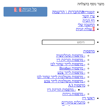
מוצר נוסף בהצלחה
סל קניות
0
0
התחברות \ הרשמה
קטגוריות
צרו קשר
דף הבית
החשבון שלי
0
עגלת קניות
מדפסות
- מדפסות סובלימציה
- מדפסות הזרקת דיו
- מדפסות לייזר שחור לבן
- מדפסות Brother
- מדפסות לייזר צבע
- מדפסות משולבות לייזר שחור לבן
- מדפסות משולבות לייזר צבע
מדפסות A3
- מדפסות הזרקת דיו
- מדפסות ניידות
ראשי דיו
מתכלים מקוריים