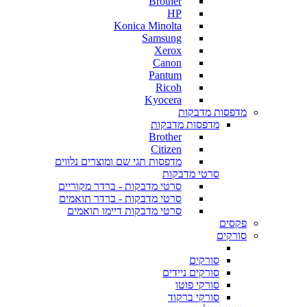
Brother
HP
Konica Minolta
Samsung
Xerox
Canon
Pantum
Ricoh
Kyocera
מדפסות מדבקות
מדפסות מדבקות
Brother
Citizen
מדפסות תגי שם ומוצרים נלווים
סרטי מדבקות
סרטי מדבקות - ברדר מקוריים
סרטי מדבקות - ברדר תואמים
סרטי מדבקות דיימו תואמים
פקסים
סורקים
סורקים
סורקים ניידים
סורקי פוטו
סורקי ברקוד