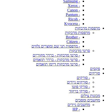
- Samsung
- Xerox
- Canon
- Pantum
- Ricoh
- Kyocera
מדפסות מדבקות
מדפסות מדבקות
- Brother
- Citizen
- מדפסות תגי שם ומוצרים נלווים
סרטי מדבקות
- סרטי מדבקות - ברדר מקוריים
- סרטי מדבקות - ברדר תואמים
- סרטי מדבקות דיימו תואמים
פקסים
סורקים
- סורקים
- סורקים ניידים
- סורקי פוטו
- סורקי ברקוד
מכונות צילום
מחשבים ומסכים
מחשבים ניידים
- HP