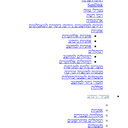
SanDisk
מגדילי טווח
רכזי רשת
ארגונומיה
תיקים למחשבים ניידים/ כיסויים לטאבלטים
אוזניות
אוזניות אלחוטיות
אוזניות גיימינג
אוזניות למחשב
רמקולים
רמקולים למחשב
רמקולים אלחוטיים
מוצרים נלווים למגרסות
מכונות למינציה וכריכה
משטחים לעכבר/מקלדת
חומרי ניקוי למחשב
סוללות
אביזרי גיימינג
אוזניות
מקלדות ועכברים
רמקולים ומיקרופונים
משטחים