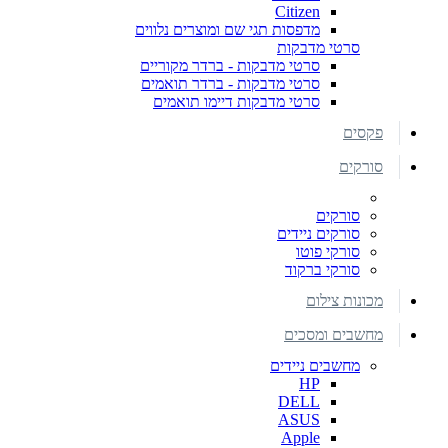
Citizen
מדפסות תגי שם ומוצרים נלווים
סרטי מדבקות
סרטי מדבקות - ברדר מקוריים
סרטי מדבקות - ברדר תואמים
סרטי מדבקות דיימו תואמים
פקסים
סורקים
סורקים
סורקים ניידים
סורקי פוטו
סורקי ברקוד
מכונות צילום
מחשבים ומסכים
מחשבים ניידים
HP
DELL
ASUS
Apple