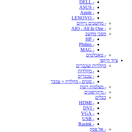
- DELL
- ASUS
- Apple
- LENOVO
- מחשבים נייחים
- AIO - All In One
מסכי מחשב
- HP
- Philips
- MAG
- טאבלטים
ציוד היקפי
מקלדות ועכברים
- מקלדות
- עכברים
- סטים - מקלדת + עכבר
- מצלמות רשת
- מיקרופונים
כבלים
- HDMI
- DVI
- VGA
- USB
- Razink
- אל פסק