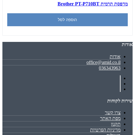
מדפסת תרמית Brother PT-P710BT
הוספה לסל
אודות
אודות
office@amid.co.il
036343963
שירות לקוחות
צרו קשר
מפת האתר
תקנון
מדיניות הפרטיות