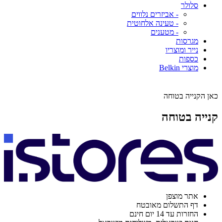
סלולר
- אביזרים נלווים
- טעינה אלחוטית
- מטענים
מגרסות
נייר ומוצריו
כספות
מוצרי Belkin
כאן הקנייה בטוחה
קנייה בטוחה
אתר מוצפן
דף התשלום מאובטח
החזרות עד 14 יום חינם