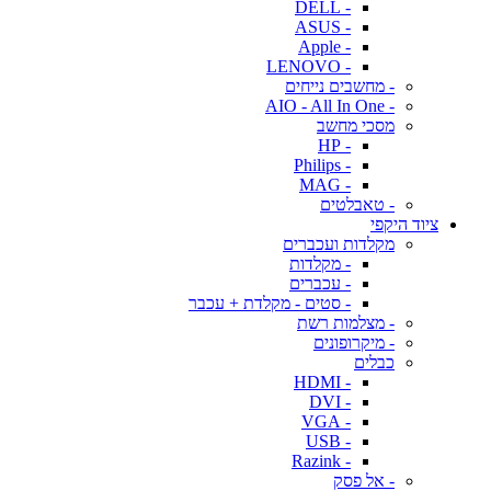
- DELL
- ASUS
- Apple
- LENOVO
- מחשבים נייחים
- AIO - All In One
מסכי מחשב
- HP
- Philips
- MAG
- טאבלטים
ציוד היקפי
מקלדות ועכברים
- מקלדות
- עכברים
- סטים - מקלדת + עכבר
- מצלמות רשת
- מיקרופונים
כבלים
- HDMI
- DVI
- VGA
- USB
- Razink
- אל פסק