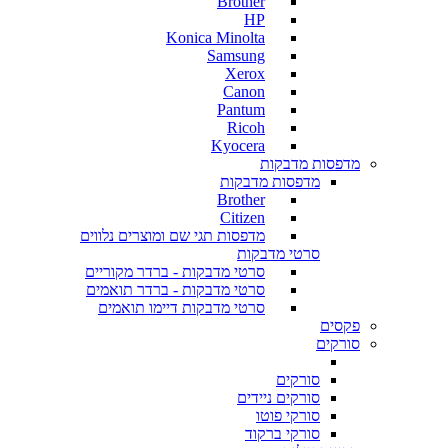
Brother
HP
Konica Minolta
Samsung
Xerox
Canon
Pantum
Ricoh
Kyocera
מדפסות מדבקות
מדפסות מדבקות
Brother
Citizen
מדפסות תגי שם ומוצרים נלווים
סרטי מדבקות
סרטי מדבקות - ברדר מקוריים
סרטי מדבקות - ברדר תואמים
סרטי מדבקות דיימו תואמים
פקסים
סורקים
סורקים
סורקים ניידים
סורקי פוטו
סורקי ברקוד