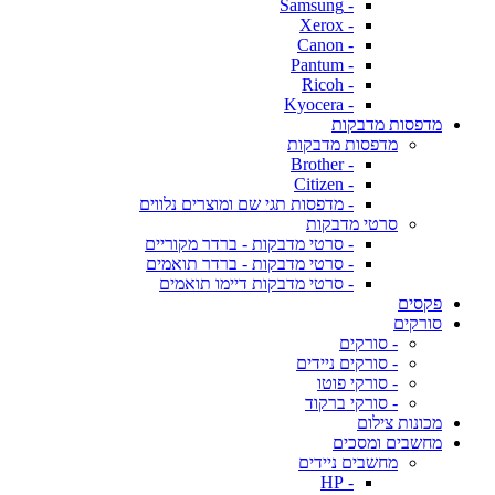
- Samsung
- Xerox
- Canon
- Pantum
- Ricoh
- Kyocera
מדפסות מדבקות
מדפסות מדבקות
- Brother
- Citizen
- מדפסות תגי שם ומוצרים נלווים
סרטי מדבקות
- סרטי מדבקות - ברדר מקוריים
- סרטי מדבקות - ברדר תואמים
- סרטי מדבקות דיימו תואמים
פקסים
סורקים
- סורקים
- סורקים ניידים
- סורקי פוטו
- סורקי ברקוד
מכונות צילום
מחשבים ומסכים
מחשבים ניידים
- HP