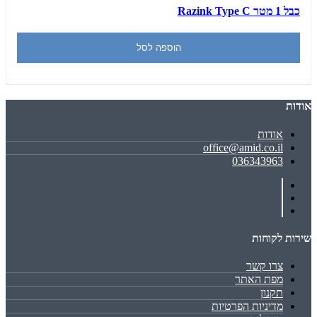
כבל 1 מטר Razink Type C
הוספה לסל
אודות
אודות
office@amid.co.il
036343963
שירות לקוחות
צרו קשר
מפת האתר
תקנון
מדיניות הפרטיות