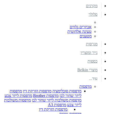
מקרנים
סלולר
אביזרים נלווים
טעינה אלחוטית
מטענים
מגרסות
נייר ומוצריו
כספות
מוצרי Belkin
עוד...
מדפסות
מדפסות סובלימציה
מדפסות הזרקת דיו
מדפסות
לייזר שחור לבן
מדפסות Brother
מדפסות לייזר צבע
מדפסות משולבות לייזר שחור לבן
מדפסות משולבות
לייזר צבע
מדפסות A3
מדפסות הזרקת דיו
מדפסות ניידות