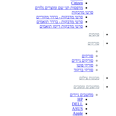
Citizen
מדפסות תגי שם ומוצרים נלווים
סרטי מדבקות
סרטי מדבקות - ברדר מקוריים
סרטי מדבקות - ברדר תואמים
סרטי מדבקות דיימו תואמים
פקסים
סורקים
סורקים
סורקים ניידים
סורקי פוטו
סורקי ברקוד
מכונות צילום
מחשבים ומסכים
מחשבים ניידים
HP
DELL
ASUS
Apple