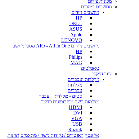
מכונות צילום
מחשבים ומסכים
מחשבים ניידים
HP
DELL
ASUS
Apple
LENOVO
מחשבים נייחים
AIO - All In One
מסכי מחשב
HP
Philips
MAG
טאבלטים
ציוד היקפי
מקלדות ועכברים
מקלדות
עכברים
סטים - מקלדת + עכבר
מצלמות רשת
מיקרופונים
כבלים
HDMI
DVI
VGA
USB
Razink
אל פסק
ראוטרים / נקודות גישה / מתאמים
תחנות