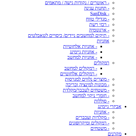
- ראוטרים / נקודות גישה / מתאמים
- תחנות עגינה
- SanDisk
- מגדילי טווח
- רכזי רשת
- ארגונומיה
- תיקים למחשבים ניידים/ כיסויים לטאבלטים
אוזניות
- אוזניות אלחוטיות
- אוזניות גיימינג
- אוזניות למחשב
רמקולים
- רמקולים למחשב
- רמקולים אלחוטיים
- מוצרים נלווים למגרסות
- מכונות למינציה וכריכה
- משטחים לעכבר/מקלדת
- חומרי ניקוי למחשב
- סוללות
אביזרי גיימינג
- אוזניות
- מקלדות ועכברים
- רמקולים ומיקרופונים
- משטחים
מקרנים