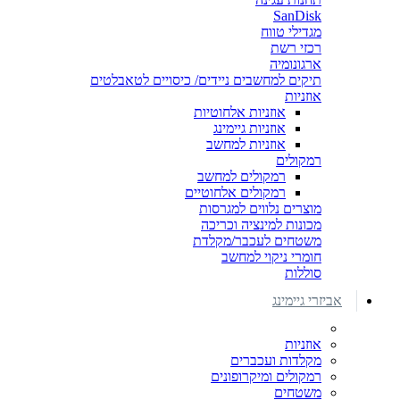
SanDisk
מגדילי טווח
רכזי רשת
ארגונומיה
תיקים למחשבים ניידים/ כיסויים לטאבלטים
אוזניות
אוזניות אלחוטיות
אוזניות גיימינג
אוזניות למחשב
רמקולים
רמקולים למחשב
רמקולים אלחוטיים
מוצרים נלווים למגרסות
מכונות למינציה וכריכה
משטחים לעכבר/מקלדת
חומרי ניקוי למחשב
סוללות
אביזרי גיימינג
אוזניות
מקלדות ועכברים
רמקולים ומיקרופונים
משטחים