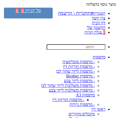
מוצר נוסף בהצלחה
סל קניות
0
0
התחברות \ הרשמה
קטגוריות
צרו קשר
דף הבית
החשבון שלי
0
עגלת קניות
מדפסות
- מדפסות סובלימציה
- מדפסות הזרקת דיו
- מדפסות לייזר שחור לבן
- מדפסות Brother
- מדפסות לייזר צבע
- מדפסות משולבות לייזר שחור לבן
- מדפסות משולבות לייזר צבע
מדפסות A3
- מדפסות הזרקת דיו
- מדפסות ניידות
ראשי דיו
מתכלים מקוריים