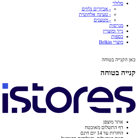
סלולר
- אביזרים נלווים
- טעינה אלחוטית
- מטענים
מגרסות
נייר ומוצריו
כספות
מוצרי Belkin
כאן הקנייה בטוחה
קנייה בטוחה
אתר מוצפן
דף התשלום מאובטח
החזרות עד 14 יום חינם