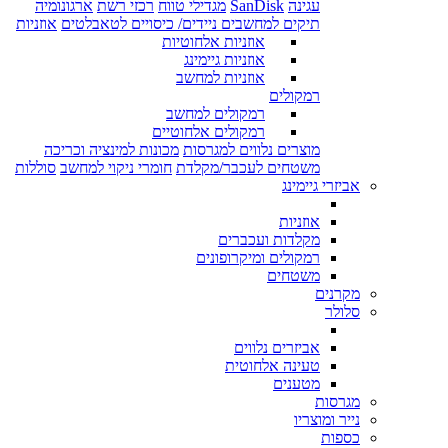
עגינה
SanDisk
מגדילי טווח
רכזי רשת
ארגונומיה
תיקים למחשבים ניידים/ כיסויים לטאבלטים
אוזניות
אוזניות אלחוטיות
אוזניות גיימינג
אוזניות למחשב
רמקולים
רמקולים למחשב
רמקולים אלחוטיים
מוצרים נלווים למגרסות
מכונות למינציה וכריכה
משטחים לעכבר/מקלדת
חומרי ניקוי למחשב
סוללות
אביזרי גיימינג
אוזניות
מקלדות ועכברים
רמקולים ומיקרופונים
משטחים
מקרנים
סלולר
אביזרים נלווים
טעינה אלחוטית
מטענים
מגרסות
נייר ומוצריו
כספות