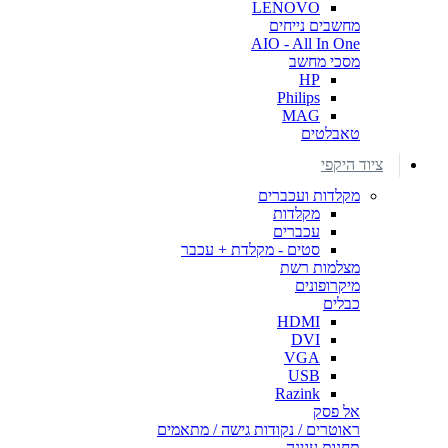
LENOVO
מחשבים נייחים
AIO - All In One
מסכי מחשב
HP
Philips
MAG
טאבלטים
ציוד היקפי
מקלדות ועכברים
מקלדות
עכברים
סטים - מקלדת + עכבר
מצלמות רשת
מיקרופונים
כבלים
HDMI
DVI
VGA
USB
Razink
אל פסק
ראוטרים / נקודות גישה / מתאמים
תחנות עגינה