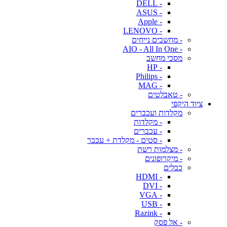
- DELL
- ASUS
- Apple
- LENOVO
- מחשבים נייחים
- AIO - All In One
מסכי מחשב
- HP
- Philips
- MAG
- טאבלטים
ציוד היקפי
מקלדות ועכברים
- מקלדות
- עכברים
- סטים - מקלדת + עכבר
- מצלמות רשת
- מיקרופונים
כבלים
- HDMI
- DVI
- VGA
- USB
- Razink
- אל פסק