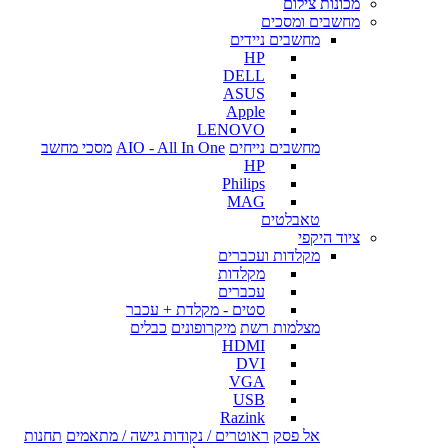
מכונות צילום
מחשבים ומסכים
מחשבים ניידים
HP
DELL
ASUS
Apple
LENOVO
מחשבים נייחים
AIO - All In One
מסכי מחשב
HP
Philips
MAG
טאבלטים
ציוד היקפי
מקלדות ועכברים
מקלדות
עכברים
סטים - מקלדת + עכבר
מצלמות רשת
מיקרופונים
כבלים
HDMI
DVI
VGA
USB
Razink
אל פסק
ראוטרים / נקודות גישה / מתאמים
תחנות