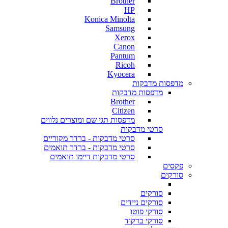
Brother
HP
Konica Minolta
Samsung
Xerox
Canon
Pantum
Ricoh
Kyocera
מדפסות מדבקות
מדפסות מדבקות
Brother
Citizen
מדפסות תגי שם ומוצרים נלווים
סרטי מדבקות
סרטי מדבקות - ברדר מקוריים
סרטי מדבקות - ברדר תואמים
סרטי מדבקות דיימו תואמים
פקסים
סורקים
סורקים
סורקים ניידים
סורקי פוטו
סורקי ברקוד