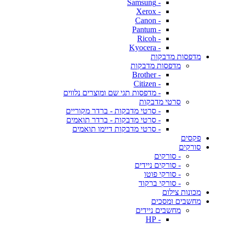
- Samsung
- Xerox
- Canon
- Pantum
- Ricoh
- Kyocera
מדפסות מדבקות
מדפסות מדבקות
- Brother
- Citizen
- מדפסות תגי שם ומוצרים נלווים
סרטי מדבקות
- סרטי מדבקות - ברדר מקוריים
- סרטי מדבקות - ברדר תואמים
- סרטי מדבקות דיימו תואמים
פקסים
סורקים
- סורקים
- סורקים ניידים
- סורקי פוטו
- סורקי ברקוד
מכונות צילום
מחשבים ומסכים
מחשבים ניידים
- HP