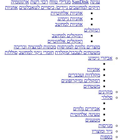
עגינה
SanDisk
מגדילי טווח
רכזי רשת
ארגונומיה
תיקים למחשבים ניידים/ כיסויים לטאבלטים
אוזניות
אוזניות אלחוטיות
אוזניות גיימינג
אוזניות למחשב
רמקולים
רמקולים למחשב
רמקולים אלחוטיים
מוצרים נלווים למגרסות
מכונות למינציה וכריכה
משטחים לעכבר/מקלדת
חומרי ניקוי למחשב
סוללות
אביזרי גיימינג
אוזניות
מקלדות ועכברים
רמקולים ומיקרופונים
משטחים
מקרנים
סלולר
אביזרים נלווים
טעינה אלחוטית
מטענים
מגרסות
נייר ומוצריו
כספות