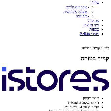
סלולר
- אביזרים נלווים
- טעינה אלחוטית
- מטענים
מגרסות
נייר ומוצריו
כספות
מוצרי Belkin
כאן הקנייה בטוחה
קנייה בטוחה
אתר מוצפן
דף התשלום מאובטח
החזרות עד 14 יום חינם