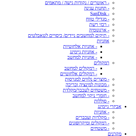
- ראוטרים / נקודות גישה / מתאמים
- תחנות עגינה
- SanDisk
- מגדילי טווח
- רכזי רשת
- ארגונומיה
- תיקים למחשבים ניידים/ כיסויים לטאבלטים
אוזניות
- אוזניות אלחוטיות
- אוזניות גיימינג
- אוזניות למחשב
רמקולים
- רמקולים למחשב
- רמקולים אלחוטיים
- מוצרים נלווים למגרסות
- מכונות למינציה וכריכה
- משטחים לעכבר/מקלדת
- חומרי ניקוי למחשב
- סוללות
אביזרי גיימינג
- אוזניות
- מקלדות ועכברים
- רמקולים ומיקרופונים
- משטחים
מקרנים