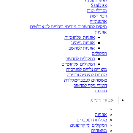
SanDisk
מגדילי טווח
רכזי רשת
ארגונומיה
תיקים למחשבים ניידים/ כיסויים לטאבלטים
אוזניות
אוזניות אלחוטיות
אוזניות גיימינג
אוזניות למחשב
רמקולים
רמקולים למחשב
רמקולים אלחוטיים
מוצרים נלווים למגרסות
מכונות למינציה וכריכה
משטחים לעכבר/מקלדת
חומרי ניקוי למחשב
סוללות
אביזרי גיימינג
אוזניות
מקלדות ועכברים
רמקולים ומיקרופונים
משטחים