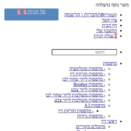
מוצר נוסף בהצלחה
סל קניות
0
0
התחברות \ הרשמה
קטגוריות
צרו קשר
דף הבית
החשבון שלי
0
עגלת קניות
מדפסות
- מדפסות סובלימציה
- מדפסות הזרקת דיו
- מדפסות לייזר שחור לבן
- מדפסות Brother
- מדפסות לייזר צבע
- מדפסות משולבות לייזר שחור לבן
- מדפסות משולבות לייזר צבע
מדפסות A3
- מדפסות הזרקת דיו
- מדפסות ניידות
ראשי דיו
מתכלים מקוריים