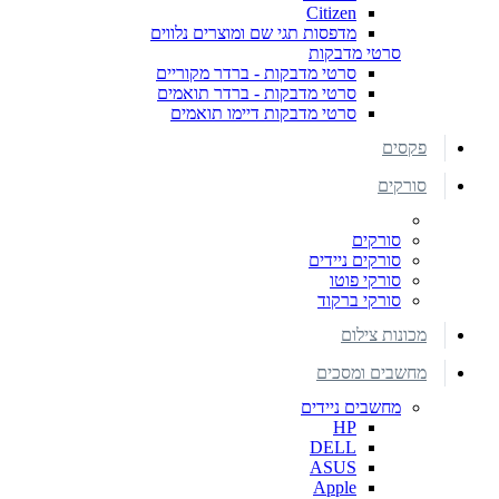
Citizen
מדפסות תגי שם ומוצרים נלווים
סרטי מדבקות
סרטי מדבקות - ברדר מקוריים
סרטי מדבקות - ברדר תואמים
סרטי מדבקות דיימו תואמים
פקסים
סורקים
סורקים
סורקים ניידים
סורקי פוטו
סורקי ברקוד
מכונות צילום
מחשבים ומסכים
מחשבים ניידים
HP
DELL
ASUS
Apple