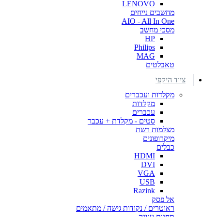
LENOVO
מחשבים נייחים
AIO - All In One
מסכי מחשב
HP
Philips
MAG
טאבלטים
ציוד היקפי
מקלדות ועכברים
מקלדות
עכברים
סטים - מקלדת + עכבר
מצלמות רשת
מיקרופונים
כבלים
HDMI
DVI
VGA
USB
Razink
אל פסק
ראוטרים / נקודות גישה / מתאמים
תחנות עגינה