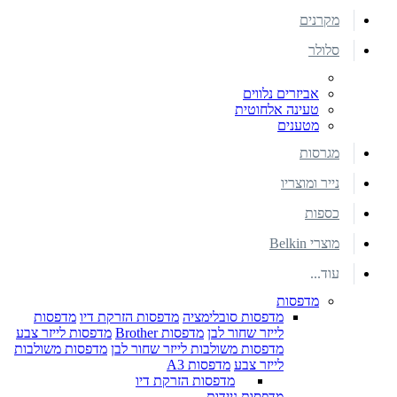
מקרנים
סלולר
אביזרים נלווים
טעינה אלחוטית
מטענים
מגרסות
נייר ומוצריו
כספות
מוצרי Belkin
עוד...
מדפסות
מדפסות סובלימציה
מדפסות הזרקת דיו
מדפסות
לייזר שחור לבן
מדפסות Brother
מדפסות לייזר צבע
מדפסות משולבות לייזר שחור לבן
מדפסות משולבות
לייזר צבע
מדפסות A3
מדפסות הזרקת דיו
מדפסות ניידות