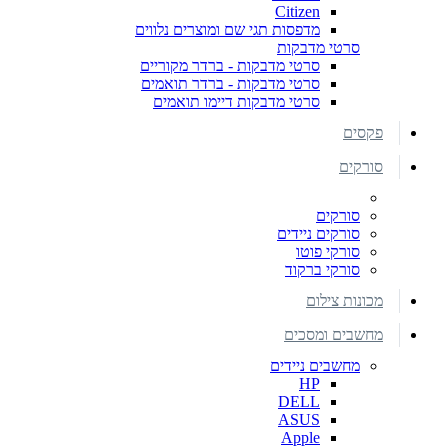
Citizen
מדפסות תגי שם ומוצרים נלווים
סרטי מדבקות
סרטי מדבקות - ברדר מקוריים
סרטי מדבקות - ברדר תואמים
סרטי מדבקות דיימו תואמים
פקסים
סורקים
סורקים
סורקים ניידים
סורקי פוטו
סורקי ברקוד
מכונות צילום
מחשבים ומסכים
מחשבים ניידים
HP
DELL
ASUS
Apple