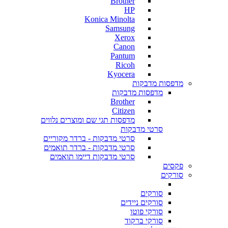
Brother
HP
Konica Minolta
Samsung
Xerox
Canon
Pantum
Ricoh
Kyocera
מדפסות מדבקות
מדפסות מדבקות
Brother
Citizen
מדפסות תגי שם ומוצרים נלווים
סרטי מדבקות
סרטי מדבקות - ברדר מקוריים
סרטי מדבקות - ברדר תואמים
סרטי מדבקות דיימו תואמים
פקסים
סורקים
סורקים
סורקים ניידים
סורקי פוטו
סורקי ברקוד