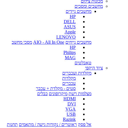
מכונות צילום
מחשבים ומסכים
מחשבים ניידים
HP
DELL
ASUS
Apple
LENOVO
מחשבים נייחים
AIO - All In One
מסכי מחשב
HP
Philips
MAG
טאבלטים
ציוד היקפי
מקלדות ועכברים
מקלדות
עכברים
סטים - מקלדת + עכבר
מצלמות רשת
מיקרופונים
כבלים
HDMI
DVI
VGA
USB
Razink
אל פסק
ראוטרים / נקודות גישה / מתאמים
תחנות