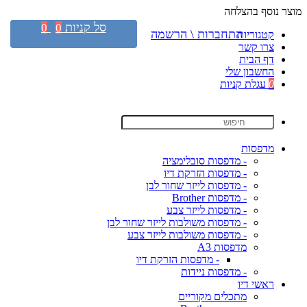
מוצר נוסף בהצלחה
סל קניות
0
0
התחברות \ הרשמה
קטגוריות
צרו קשר
דף הבית
החשבון שלי
0
עגלת קניות
מדפסות
- מדפסות סובלימציה
- מדפסות הזרקת דיו
- מדפסות לייזר שחור לבן
- מדפסות Brother
- מדפסות לייזר צבע
- מדפסות משולבות לייזר שחור לבן
- מדפסות משולבות לייזר צבע
מדפסות A3
- מדפסות הזרקת דיו
- מדפסות ניידות
ראשי דיו
מתכלים מקוריים