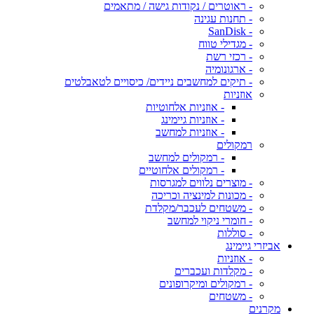
- ראוטרים / נקודות גישה / מתאמים
- תחנות עגינה
- SanDisk
- מגדילי טווח
- רכזי רשת
- ארגונומיה
- תיקים למחשבים ניידים/ כיסויים לטאבלטים
אוזניות
- אוזניות אלחוטיות
- אוזניות גיימינג
- אוזניות למחשב
רמקולים
- רמקולים למחשב
- רמקולים אלחוטיים
- מוצרים נלווים למגרסות
- מכונות למינציה וכריכה
- משטחים לעכבר/מקלדת
- חומרי ניקוי למחשב
- סוללות
אביזרי גיימינג
- אוזניות
- מקלדות ועכברים
- רמקולים ומיקרופונים
- משטחים
מקרנים