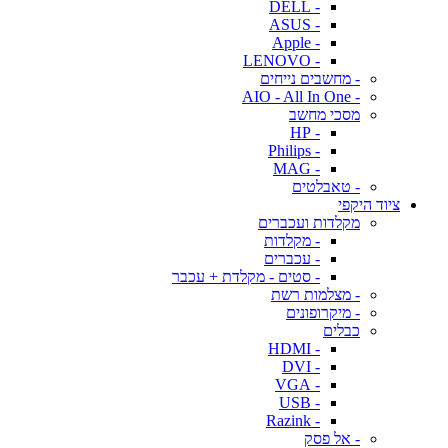
- DELL
- ASUS
- Apple
- LENOVO
- מחשבים נייחים
- AIO - All In One
מסכי מחשב
- HP
- Philips
- MAG
- טאבלטים
ציוד היקפי
מקלדות ועכברים
- מקלדות
- עכברים
- סטים - מקלדת + עכבר
- מצלמות רשת
- מיקרופונים
כבלים
- HDMI
- DVI
- VGA
- USB
- Razink
- אל פסק