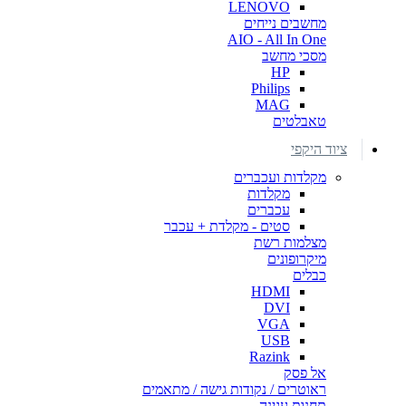
LENOVO
מחשבים נייחים
AIO - All In One
מסכי מחשב
HP
Philips
MAG
טאבלטים
ציוד היקפי
מקלדות ועכברים
מקלדות
עכברים
סטים - מקלדת + עכבר
מצלמות רשת
מיקרופונים
כבלים
HDMI
DVI
VGA
USB
Razink
אל פסק
ראוטרים / נקודות גישה / מתאמים
תחנות עגינה