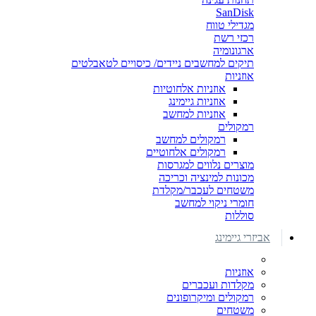
SanDisk
מגדילי טווח
רכזי רשת
ארגונומיה
תיקים למחשבים ניידים/ כיסויים לטאבלטים
אוזניות
אוזניות אלחוטיות
אוזניות גיימינג
אוזניות למחשב
רמקולים
רמקולים למחשב
רמקולים אלחוטיים
מוצרים נלווים למגרסות
מכונות למינציה וכריכה
משטחים לעכבר/מקלדת
חומרי ניקוי למחשב
סוללות
אביזרי גיימינג
אוזניות
מקלדות ועכברים
רמקולים ומיקרופונים
משטחים