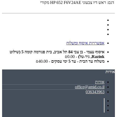
דגם:
‏ראש דיו צבעוני HP 652 F6V24AE מקורי
אפשרויות איסוף ומשלוח
איסוף עצמי - בן צבי 84 תל אביב, בית פנורמה קומה 5 (שילוט
Razink, ניר-טל)
- ₪0.00
משלוח עד הבית - עד 5 ימי עסקים
- ₪40.00
אודות
אודות
office@amid.co.il
036343963