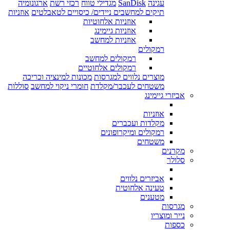
עגינה
SanDisk
מגדילי טווח
רכזי רשת
ארגונומיה
תיקים למחשבים ניידים/ כיסויים לטאבלטים
אוזניות
אוזניות אלחוטיות
אוזניות גיימינג
אוזניות למחשב
רמקולים
רמקולים למחשב
רמקולים אלחוטיים
מוצרים נלווים למגרסות
מכונות למינציה וכריכה
משטחים לעכבר/מקלדת
חומרי ניקוי למחשב
סוללות
אביזרי גיימינג
אוזניות
מקלדות ועכברים
רמקולים ומיקרופונים
משטחים
מקרנים
סלולר
אביזרים נלווים
טעינה אלחוטית
מטענים
מגרסות
נייר ומוצריו
כספות