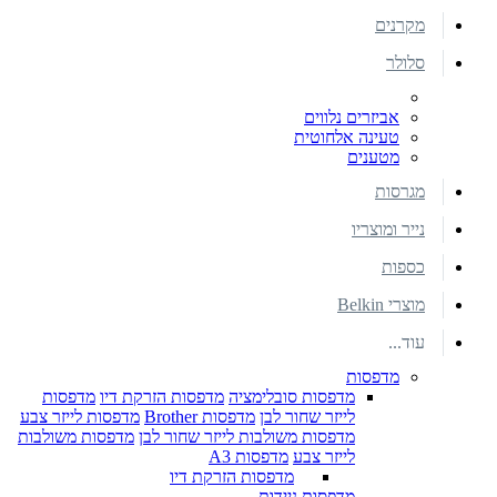
מקרנים
סלולר
אביזרים נלווים
טעינה אלחוטית
מטענים
מגרסות
נייר ומוצריו
כספות
מוצרי Belkin
עוד...
מדפסות
מדפסות סובלימציה
מדפסות הזרקת דיו
מדפסות
לייזר שחור לבן
מדפסות Brother
מדפסות לייזר צבע
מדפסות משולבות לייזר שחור לבן
מדפסות משולבות
לייזר צבע
מדפסות A3
מדפסות הזרקת דיו
מדפסות ניידות