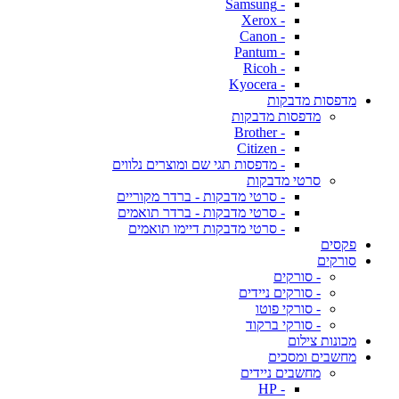
- Samsung
- Xerox
- Canon
- Pantum
- Ricoh
- Kyocera
מדפסות מדבקות
מדפסות מדבקות
- Brother
- Citizen
- מדפסות תגי שם ומוצרים נלווים
סרטי מדבקות
- סרטי מדבקות - ברדר מקוריים
- סרטי מדבקות - ברדר תואמים
- סרטי מדבקות דיימו תואמים
פקסים
סורקים
- סורקים
- סורקים ניידים
- סורקי פוטו
- סורקי ברקוד
מכונות צילום
מחשבים ומסכים
מחשבים ניידים
- HP