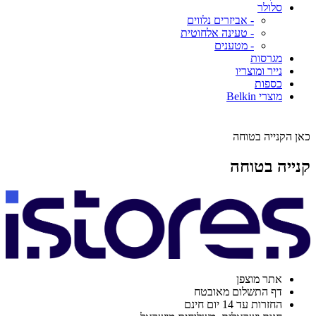
סלולר
- אביזרים נלווים
- טעינה אלחוטית
- מטענים
מגרסות
נייר ומוצריו
כספות
מוצרי Belkin
כאן הקנייה בטוחה
קנייה בטוחה
אתר מוצפן
דף התשלום מאובטח
החזרות עד 14 יום חינם