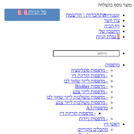
מוצר נוסף בהצלחה
סל קניות
0
0
התחברות \ הרשמה
קטגוריות
צרו קשר
דף הבית
החשבון שלי
0
עגלת קניות
מדפסות
- מדפסות סובלימציה
- מדפסות הזרקת דיו
- מדפסות לייזר שחור לבן
- מדפסות Brother
- מדפסות לייזר צבע
- מדפסות משולבות לייזר שחור לבן
- מדפסות משולבות לייזר צבע
מדפסות A3
- מדפסות הזרקת דיו
- מדפסות ניידות
ראשי דיו
מתכלים מקוריים