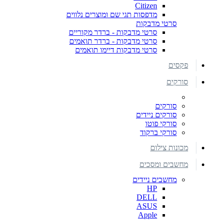
Citizen
מדפסות תגי שם ומוצרים נלווים
סרטי מדבקות
סרטי מדבקות - ברדר מקוריים
סרטי מדבקות - ברדר תואמים
סרטי מדבקות דיימו תואמים
פקסים
סורקים
סורקים
סורקים ניידים
סורקי פוטו
סורקי ברקוד
מכונות צילום
מחשבים ומסכים
מחשבים ניידים
HP
DELL
ASUS
Apple