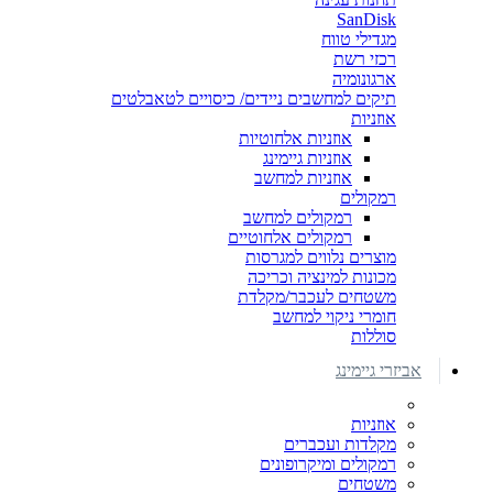
SanDisk
מגדילי טווח
רכזי רשת
ארגונומיה
תיקים למחשבים ניידים/ כיסויים לטאבלטים
אוזניות
אוזניות אלחוטיות
אוזניות גיימינג
אוזניות למחשב
רמקולים
רמקולים למחשב
רמקולים אלחוטיים
מוצרים נלווים למגרסות
מכונות למינציה וכריכה
משטחים לעכבר/מקלדת
חומרי ניקוי למחשב
סוללות
אביזרי גיימינג
אוזניות
מקלדות ועכברים
רמקולים ומיקרופונים
משטחים