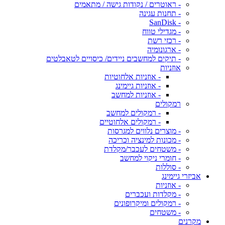
- ראוטרים / נקודות גישה / מתאמים
- תחנות עגינה
- SanDisk
- מגדילי טווח
- רכזי רשת
- ארגונומיה
- תיקים למחשבים ניידים/ כיסויים לטאבלטים
אוזניות
- אוזניות אלחוטיות
- אוזניות גיימינג
- אוזניות למחשב
רמקולים
- רמקולים למחשב
- רמקולים אלחוטיים
- מוצרים נלווים למגרסות
- מכונות למינציה וכריכה
- משטחים לעכבר/מקלדת
- חומרי ניקוי למחשב
- סוללות
אביזרי גיימינג
- אוזניות
- מקלדות ועכברים
- רמקולים ומיקרופונים
- משטחים
מקרנים