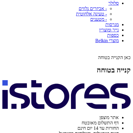
סלולר
- אביזרים נלווים
- טעינה אלחוטית
- מטענים
מגרסות
נייר ומוצריו
כספות
מוצרי Belkin
כאן הקנייה בטוחה
קנייה בטוחה
אתר מוצפן
דף התשלום מאובטח
החזרות עד 14 יום חינם