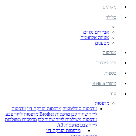
מקרנים
סלולר
אביזרים נלווים
טעינה אלחוטית
מטענים
מגרסות
נייר ומוצריו
כספות
מוצרי Belkin
עוד...
מדפסות
מדפסות סובלימציה
מדפסות הזרקת דיו
מדפסות
לייזר שחור לבן
מדפסות Brother
מדפסות לייזר צבע
מדפסות משולבות לייזר שחור לבן
מדפסות משולבות
לייזר צבע
מדפסות A3
מדפסות הזרקת דיו
מדפסות ניידות