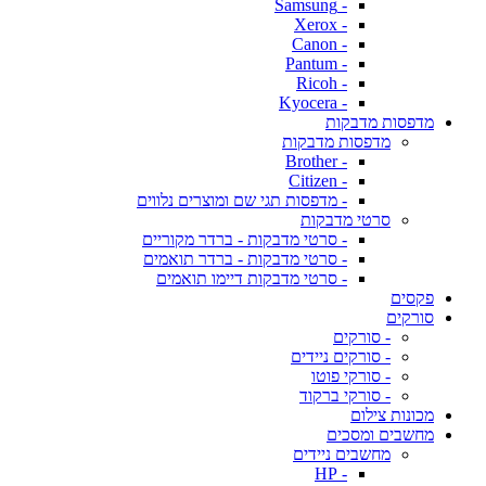
- Samsung
- Xerox
- Canon
- Pantum
- Ricoh
- Kyocera
מדפסות מדבקות
מדפסות מדבקות
- Brother
- Citizen
- מדפסות תגי שם ומוצרים נלווים
סרטי מדבקות
- סרטי מדבקות - ברדר מקוריים
- סרטי מדבקות - ברדר תואמים
- סרטי מדבקות דיימו תואמים
פקסים
סורקים
- סורקים
- סורקים ניידים
- סורקי פוטו
- סורקי ברקוד
מכונות צילום
מחשבים ומסכים
מחשבים ניידים
- HP