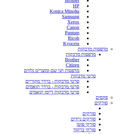
Brother
HP
Konica Minolta
Samsung
Xerox
Canon
Pantum
Ricoh
Kyocera
מדפסות מדבקות
מדפסות מדבקות
Brother
Citizen
מדפסות תגי שם ומוצרים נלווים
סרטי מדבקות
סרטי מדבקות - ברדר מקוריים
סרטי מדבקות - ברדר תואמים
סרטי מדבקות דיימו תואמים
פקסים
סורקים
סורקים
סורקים ניידים
סורקי פוטו
סורקי ברקוד