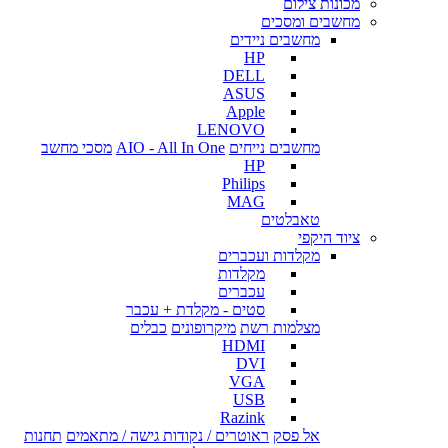
מכונות צילום
מחשבים ומסכים
מחשבים ניידים
HP
DELL
ASUS
Apple
LENOVO
מחשבים נייחים
AIO - All In One
מסכי מחשב
HP
Philips
MAG
טאבלטים
ציוד היקפי
מקלדות ועכברים
מקלדות
עכברים
סטים - מקלדת + עכבר
מצלמות רשת
מיקרופונים
כבלים
HDMI
DVI
VGA
USB
Razink
אל פסק
ראוטרים / נקודות גישה / מתאמים
תחנות