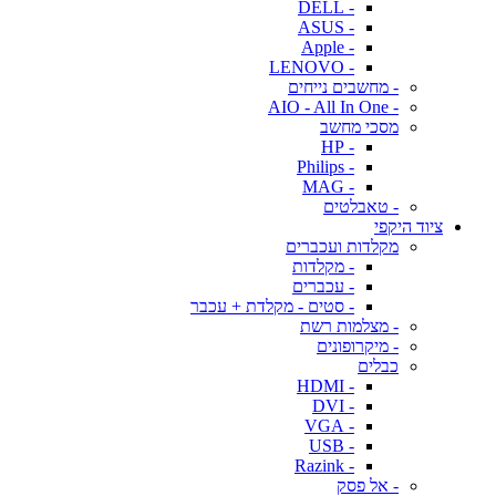
- DELL
- ASUS
- Apple
- LENOVO
- מחשבים נייחים
- AIO - All In One
מסכי מחשב
- HP
- Philips
- MAG
- טאבלטים
ציוד היקפי
מקלדות ועכברים
- מקלדות
- עכברים
- סטים - מקלדת + עכבר
- מצלמות רשת
- מיקרופונים
כבלים
- HDMI
- DVI
- VGA
- USB
- Razink
- אל פסק