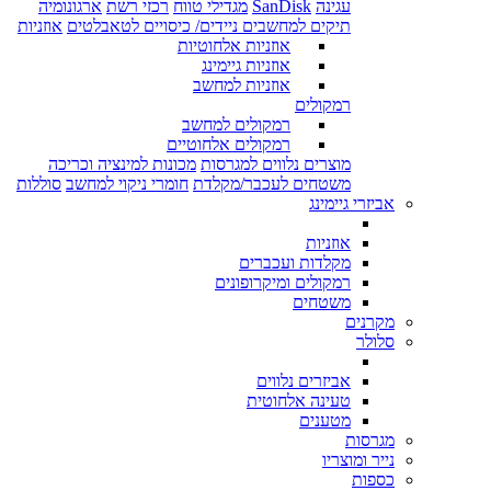
עגינה
SanDisk
מגדילי טווח
רכזי רשת
ארגונומיה
תיקים למחשבים ניידים/ כיסויים לטאבלטים
אוזניות
אוזניות אלחוטיות
אוזניות גיימינג
אוזניות למחשב
רמקולים
רמקולים למחשב
רמקולים אלחוטיים
מוצרים נלווים למגרסות
מכונות למינציה וכריכה
משטחים לעכבר/מקלדת
חומרי ניקוי למחשב
סוללות
אביזרי גיימינג
אוזניות
מקלדות ועכברים
רמקולים ומיקרופונים
משטחים
מקרנים
סלולר
אביזרים נלווים
טעינה אלחוטית
מטענים
מגרסות
נייר ומוצריו
כספות