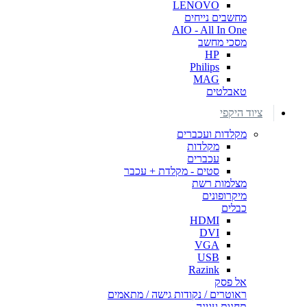
LENOVO
מחשבים נייחים
AIO - All In One
מסכי מחשב
HP
Philips
MAG
טאבלטים
ציוד היקפי
מקלדות ועכברים
מקלדות
עכברים
סטים - מקלדת + עכבר
מצלמות רשת
מיקרופונים
כבלים
HDMI
DVI
VGA
USB
Razink
אל פסק
ראוטרים / נקודות גישה / מתאמים
תחנות עגינה