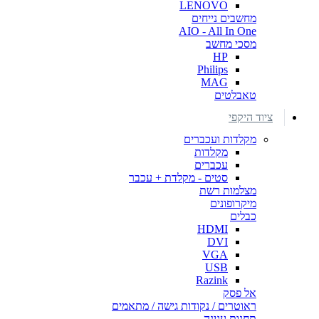
LENOVO
מחשבים נייחים
AIO - All In One
מסכי מחשב
HP
Philips
MAG
טאבלטים
ציוד היקפי
מקלדות ועכברים
מקלדות
עכברים
סטים - מקלדת + עכבר
מצלמות רשת
מיקרופונים
כבלים
HDMI
DVI
VGA
USB
Razink
אל פסק
ראוטרים / נקודות גישה / מתאמים
תחנות עגינה