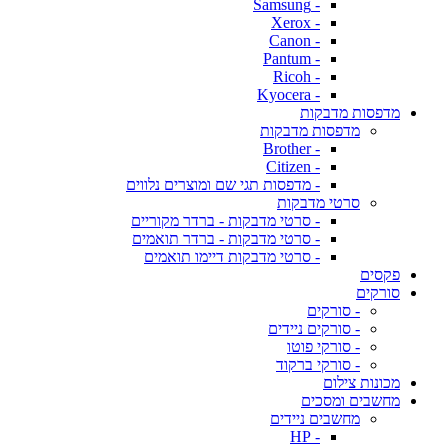
- Samsung
- Xerox
- Canon
- Pantum
- Ricoh
- Kyocera
מדפסות מדבקות
מדפסות מדבקות
- Brother
- Citizen
- מדפסות תגי שם ומוצרים נלווים
סרטי מדבקות
- סרטי מדבקות - ברדר מקוריים
- סרטי מדבקות - ברדר תואמים
- סרטי מדבקות דיימו תואמים
פקסים
סורקים
- סורקים
- סורקים ניידים
- סורקי פוטו
- סורקי ברקוד
מכונות צילום
מחשבים ומסכים
מחשבים ניידים
- HP