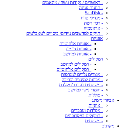
- ראוטרים / נקודות גישה / מתאמים
- תחנות עגינה
- SanDisk
- מגדילי טווח
- רכזי רשת
- ארגונומיה
- תיקים למחשבים ניידים/ כיסויים לטאבלטים
אוזניות
- אוזניות אלחוטיות
- אוזניות גיימינג
- אוזניות למחשב
רמקולים
- רמקולים למחשב
- רמקולים אלחוטיים
- מוצרים נלווים למגרסות
- מכונות למינציה וכריכה
- משטחים לעכבר/מקלדת
- חומרי ניקוי למחשב
- סוללות
אביזרי גיימינג
- אוזניות
- מקלדות ועכברים
- רמקולים ומיקרופונים
- משטחים
מקרנים