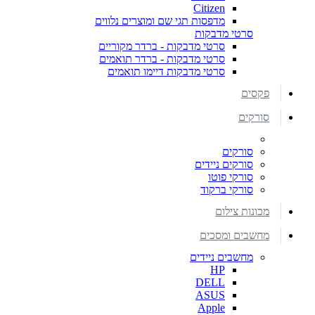
Citizen
מדפסות תגי שם ומוצרים נלווים
סרטי מדבקות
סרטי מדבקות - ברדר מקוריים
סרטי מדבקות - ברדר תואמים
סרטי מדבקות דיימו תואמים
פקסים
סורקים
סורקים
סורקים ניידים
סורקי פוטו
סורקי ברקוד
מכונות צילום
מחשבים ומסכים
מחשבים ניידים
HP
DELL
ASUS
Apple