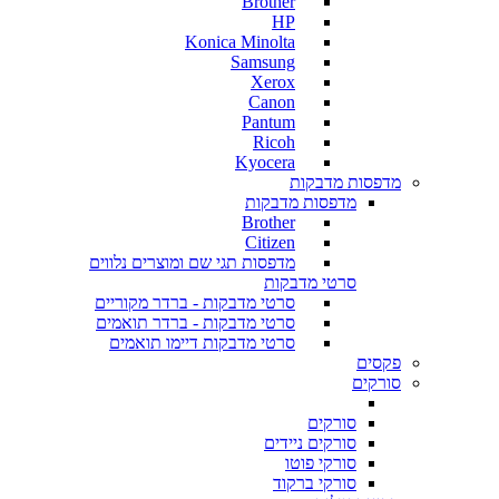
Brother
HP
Konica Minolta
Samsung
Xerox
Canon
Pantum
Ricoh
Kyocera
מדפסות מדבקות
מדפסות מדבקות
Brother
Citizen
מדפסות תגי שם ומוצרים נלווים
סרטי מדבקות
סרטי מדבקות - ברדר מקוריים
סרטי מדבקות - ברדר תואמים
סרטי מדבקות דיימו תואמים
פקסים
סורקים
סורקים
סורקים ניידים
סורקי פוטו
סורקי ברקוד