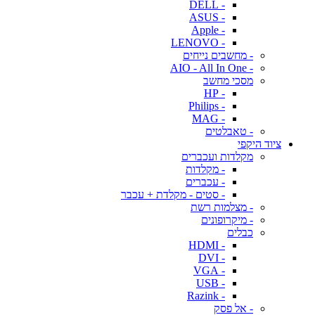
- DELL
- ASUS
- Apple
- LENOVO
- מחשבים נייחים
- AIO - All In One
מסכי מחשב
- HP
- Philips
- MAG
- טאבלטים
ציוד היקפי
מקלדות ועכברים
- מקלדות
- עכברים
- סטים - מקלדת + עכבר
- מצלמות רשת
- מיקרופונים
כבלים
- HDMI
- DVI
- VGA
- USB
- Razink
- אל פסק