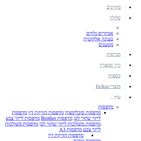
מקרנים
סלולר
אביזרים נלווים
טעינה אלחוטית
מטענים
מגרסות
נייר ומוצריו
כספות
מוצרי Belkin
עוד...
מדפסות
מדפסות סובלימציה
מדפסות הזרקת דיו
מדפסות
לייזר שחור לבן
מדפסות Brother
מדפסות לייזר צבע
מדפסות משולבות לייזר שחור לבן
מדפסות משולבות
לייזר צבע
מדפסות A3
מדפסות הזרקת דיו
מדפסות ניידות