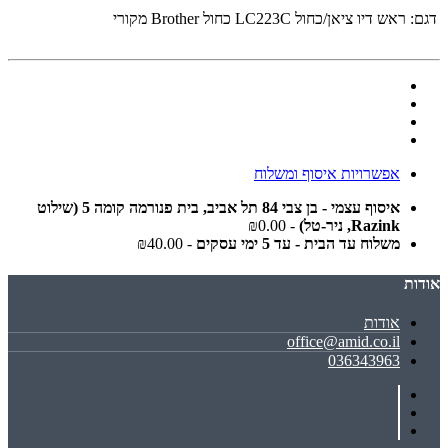
דגם:
‏ראש דיו ציאן/כחול‏ LC223C כחול Brother מקורי
אפשרויות איסוף ומשלוח
איסוף עצמי - בן צבי 84 תל אביב, בית פנורמה קומה 5 (שילוט
Razink, ניר-טל)
- ₪0.00
משלוח עד הבית - עד 5 ימי עסקים
- ₪40.00
אודות
אודות
office@amid.co.il
036343963