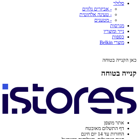
סלולר
- אביזרים נלווים
- טעינה אלחוטית
- מטענים
מגרסות
נייר ומוצריו
כספות
מוצרי Belkin
כאן הקנייה בטוחה
קנייה בטוחה
אתר מוצפן
דף התשלום מאובטח
החזרות עד 14 יום חינם