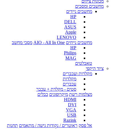
מכונות צילום
מחשבים ומסכים
מחשבים ניידים
HP
DELL
ASUS
Apple
LENOVO
מחשבים נייחים
AIO - All In One
מסכי מחשב
HP
Philips
MAG
טאבלטים
ציוד היקפי
מקלדות ועכברים
מקלדות
עכברים
סטים - מקלדת + עכבר
מצלמות רשת
מיקרופונים
כבלים
HDMI
DVI
VGA
USB
Razink
אל פסק
ראוטרים / נקודות גישה / מתאמים
תחנות