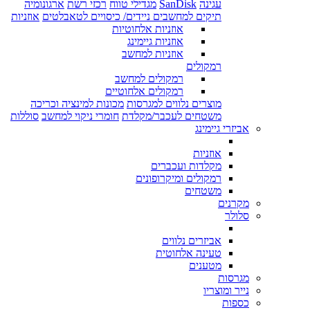
עגינה
SanDisk
מגדילי טווח
רכזי רשת
ארגונומיה
תיקים למחשבים ניידים/ כיסויים לטאבלטים
אוזניות
אוזניות אלחוטיות
אוזניות גיימינג
אוזניות למחשב
רמקולים
רמקולים למחשב
רמקולים אלחוטיים
מוצרים נלווים למגרסות
מכונות למינציה וכריכה
משטחים לעכבר/מקלדת
חומרי ניקוי למחשב
סוללות
אביזרי גיימינג
אוזניות
מקלדות ועכברים
רמקולים ומיקרופונים
משטחים
מקרנים
סלולר
אביזרים נלווים
טעינה אלחוטית
מטענים
מגרסות
נייר ומוצריו
כספות