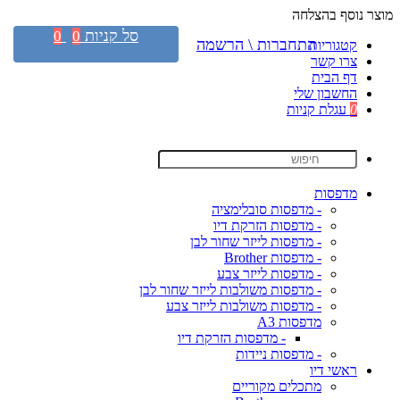
מוצר נוסף בהצלחה
סל קניות
0
0
התחברות \ הרשמה
קטגוריות
צרו קשר
דף הבית
החשבון שלי
0
עגלת קניות
מדפסות
- מדפסות סובלימציה
- מדפסות הזרקת דיו
- מדפסות לייזר שחור לבן
- מדפסות Brother
- מדפסות לייזר צבע
- מדפסות משולבות לייזר שחור לבן
- מדפסות משולבות לייזר צבע
מדפסות A3
- מדפסות הזרקת דיו
- מדפסות ניידות
ראשי דיו
מתכלים מקוריים