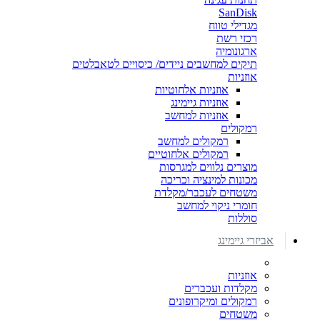
SanDisk
מגדילי טווח
רכזי רשת
ארגונומיה
תיקים למחשבים ניידים/ כיסויים לטאבלטים
אוזניות
אוזניות אלחוטיות
אוזניות גיימינג
אוזניות למחשב
רמקולים
רמקולים למחשב
רמקולים אלחוטיים
מוצרים נלווים למגרסות
מכונות למינציה וכריכה
משטחים לעכבר/מקלדת
חומרי ניקוי למחשב
סוללות
אביזרי גיימינג
אוזניות
מקלדות ועכברים
רמקולים ומיקרופונים
משטחים