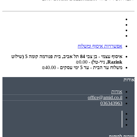
אפשרויות איסוף ומשלוח
איסוף עצמי - בן צבי 84 תל אביב, בית פנורמה קומה 5 (שילוט
Razink, ניר-טל)
- ₪0.00
משלוח עד הבית - עד 5 ימי עסקים
- ₪40.00
אודות
אודות
office@amid.co.il
036343963
שירות לקוחות