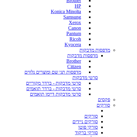
Brother
HP
Konica Minolta
Samsung
Xerox
Canon
Pantum
Ricoh
Kyocera
מדפסות מדבקות
מדפסות מדבקות
Brother
Citizen
מדפסות תגי שם ומוצרים נלווים
סרטי מדבקות
סרטי מדבקות - ברדר מקוריים
סרטי מדבקות - ברדר תואמים
סרטי מדבקות דיימו תואמים
פקסים
סורקים
סורקים
סורקים ניידים
סורקי פוטו
סורקי ברקוד