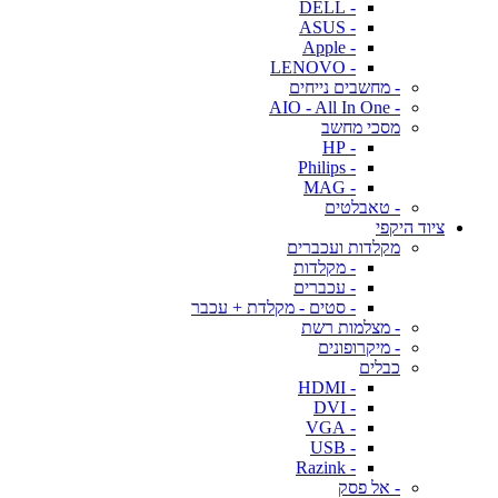
- DELL
- ASUS
- Apple
- LENOVO
- מחשבים נייחים
- AIO - All In One
מסכי מחשב
- HP
- Philips
- MAG
- טאבלטים
ציוד היקפי
מקלדות ועכברים
- מקלדות
- עכברים
- סטים - מקלדת + עכבר
- מצלמות רשת
- מיקרופונים
כבלים
- HDMI
- DVI
- VGA
- USB
- Razink
- אל פסק