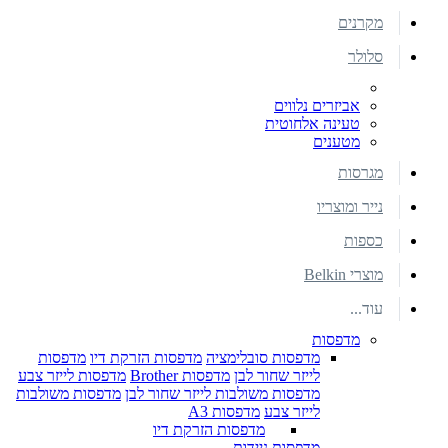
מקרנים
סלולר
אביזרים נלווים
טעינה אלחוטית
מטענים
מגרסות
נייר ומוצריו
כספות
מוצרי Belkin
עוד...
מדפסות
מדפסות סובלימציה
מדפסות הזרקת דיו
מדפסות
לייזר שחור לבן
מדפסות Brother
מדפסות לייזר צבע
מדפסות משולבות לייזר שחור לבן
מדפסות משולבות
לייזר צבע
מדפסות A3
מדפסות הזרקת דיו
מדפסות ניידות