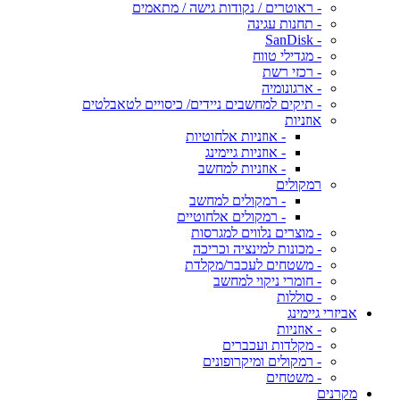
- ראוטרים / נקודות גישה / מתאמים
- תחנות עגינה
- SanDisk
- מגדילי טווח
- רכזי רשת
- ארגונומיה
- תיקים למחשבים ניידים/ כיסויים לטאבלטים
אוזניות
- אוזניות אלחוטיות
- אוזניות גיימינג
- אוזניות למחשב
רמקולים
- רמקולים למחשב
- רמקולים אלחוטיים
- מוצרים נלווים למגרסות
- מכונות למינציה וכריכה
- משטחים לעכבר/מקלדת
- חומרי ניקוי למחשב
- סוללות
אביזרי גיימינג
- אוזניות
- מקלדות ועכברים
- רמקולים ומיקרופונים
- משטחים
מקרנים