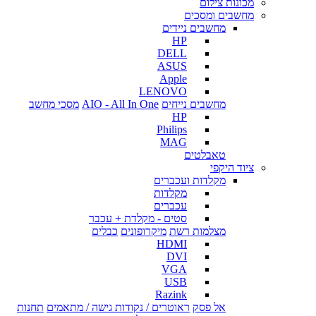
מכונות צילום
מחשבים ומסכים
מחשבים ניידים
HP
DELL
ASUS
Apple
LENOVO
מחשבים נייחים
AIO - All In One
מסכי מחשב
HP
Philips
MAG
טאבלטים
ציוד היקפי
מקלדות ועכברים
מקלדות
עכברים
סטים - מקלדת + עכבר
מצלמות רשת
מיקרופונים
כבלים
HDMI
DVI
VGA
USB
Razink
אל פסק
ראוטרים / נקודות גישה / מתאמים
תחנות