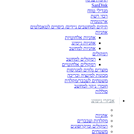
SanDisk
מגדילי טווח
רכזי רשת
ארגונומיה
תיקים למחשבים ניידים/ כיסויים לטאבלטים
אוזניות
אוזניות אלחוטיות
אוזניות גיימינג
אוזניות למחשב
רמקולים
רמקולים למחשב
רמקולים אלחוטיים
מוצרים נלווים למגרסות
מכונות למינציה וכריכה
משטחים לעכבר/מקלדת
חומרי ניקוי למחשב
סוללות
אביזרי גיימינג
אוזניות
מקלדות ועכברים
רמקולים ומיקרופונים
משטחים