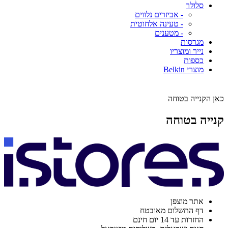
סלולר
- אביזרים נלווים
- טעינה אלחוטית
- מטענים
מגרסות
נייר ומוצריו
כספות
מוצרי Belkin
כאן הקנייה בטוחה
קנייה בטוחה
אתר מוצפן
דף התשלום מאובטח
החזרות עד 14 יום חינם