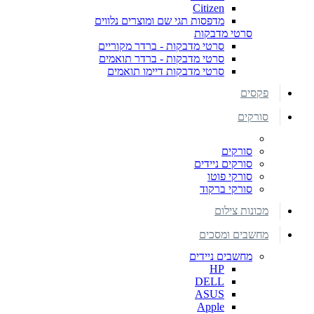
Citizen
מדפסות תגי שם ומוצרים נלווים
סרטי מדבקות
סרטי מדבקות - ברדר מקוריים
סרטי מדבקות - ברדר תואמים
סרטי מדבקות דיימו תואמים
פקסים
סורקים
סורקים
סורקים ניידים
סורקי פוטו
סורקי ברקוד
מכונות צילום
מחשבים ומסכים
מחשבים ניידים
HP
DELL
ASUS
Apple