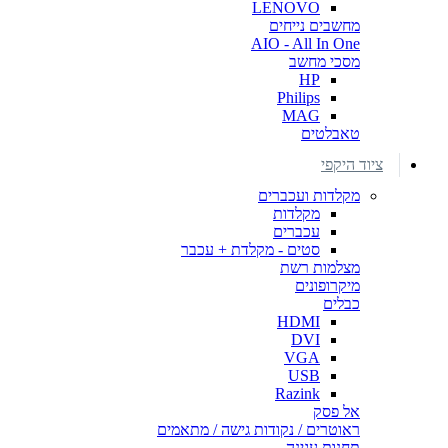
LENOVO
מחשבים נייחים
AIO - All In One
מסכי מחשב
HP
Philips
MAG
טאבלטים
ציוד היקפי
מקלדות ועכברים
מקלדות
עכברים
סטים - מקלדת + עכבר
מצלמות רשת
מיקרופונים
כבלים
HDMI
DVI
VGA
USB
Razink
אל פסק
ראוטרים / נקודות גישה / מתאמים
תחנות עגינה