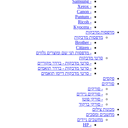
- Samsung
- Xerox
- Canon
- Pantum
- Ricoh
- Kyocera
מדפסות מדבקות
מדפסות מדבקות
- Brother
- Citizen
- מדפסות תגי שם ומוצרים נלווים
סרטי מדבקות
- סרטי מדבקות - ברדר מקוריים
- סרטי מדבקות - ברדר תואמים
- סרטי מדבקות דיימו תואמים
פקסים
סורקים
- סורקים
- סורקים ניידים
- סורקי פוטו
- סורקי ברקוד
מכונות צילום
מחשבים ומסכים
מחשבים ניידים
- HP