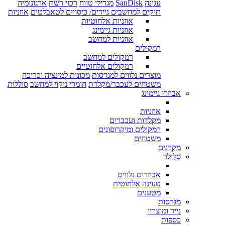
עגינה
SanDisk
מגדילי טווח
רכזי רשת
ארגונומיה
תיקים למחשבים ניידים/ כיסויים לטאבלטים
אוזניות
אוזניות אלחוטיות
אוזניות גיימינג
אוזניות למחשב
רמקולים
רמקולים למחשב
רמקולים אלחוטיים
מוצרים נלווים למגרסות
מכונות למינציה וכריכה
משטחים לעכבר/מקלדת
חומרי ניקוי למחשב
סוללות
אביזרי גיימינג
אוזניות
מקלדות ועכברים
רמקולים ומיקרופונים
משטחים
מקרנים
סלולר
אביזרים נלווים
טעינה אלחוטית
מטענים
מגרסות
נייר ומוצריו
כספות