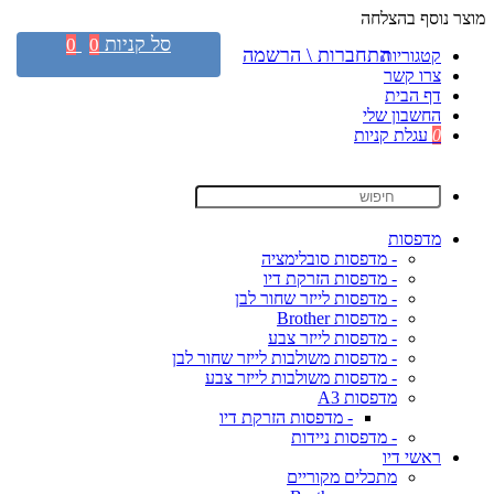
מוצר נוסף בהצלחה
סל קניות
0
0
התחברות \ הרשמה
קטגוריות
צרו קשר
דף הבית
החשבון שלי
0
עגלת קניות
מדפסות
- מדפסות סובלימציה
- מדפסות הזרקת דיו
- מדפסות לייזר שחור לבן
- מדפסות Brother
- מדפסות לייזר צבע
- מדפסות משולבות לייזר שחור לבן
- מדפסות משולבות לייזר צבע
מדפסות A3
- מדפסות הזרקת דיו
- מדפסות ניידות
ראשי דיו
מתכלים מקוריים