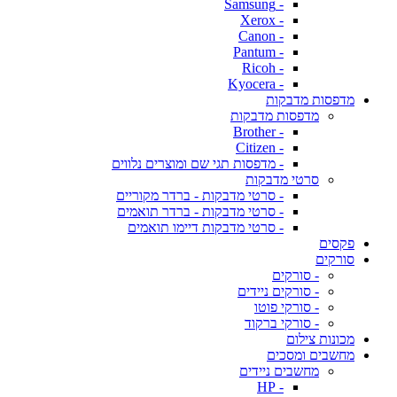
- Samsung
- Xerox
- Canon
- Pantum
- Ricoh
- Kyocera
מדפסות מדבקות
מדפסות מדבקות
- Brother
- Citizen
- מדפסות תגי שם ומוצרים נלווים
סרטי מדבקות
- סרטי מדבקות - ברדר מקוריים
- סרטי מדבקות - ברדר תואמים
- סרטי מדבקות דיימו תואמים
פקסים
סורקים
- סורקים
- סורקים ניידים
- סורקי פוטו
- סורקי ברקוד
מכונות צילום
מחשבים ומסכים
מחשבים ניידים
- HP