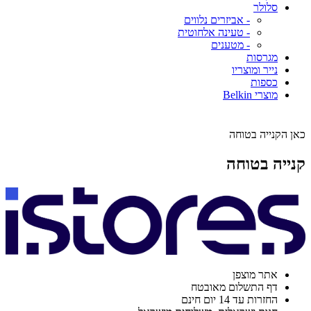
סלולר
- אביזרים נלווים
- טעינה אלחוטית
- מטענים
מגרסות
נייר ומוצריו
כספות
מוצרי Belkin
כאן הקנייה בטוחה
קנייה בטוחה
אתר מוצפן
דף התשלום מאובטח
החזרות עד 14 יום חינם