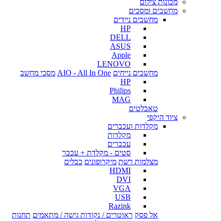
מכונות צילום
מחשבים ומסכים
מחשבים ניידים
HP
DELL
ASUS
Apple
LENOVO
מחשבים נייחים
AIO - All In One
מסכי מחשב
HP
Philips
MAG
טאבלטים
ציוד היקפי
מקלדות ועכברים
מקלדות
עכברים
סטים - מקלדת + עכבר
מצלמות רשת
מיקרופונים
כבלים
HDMI
DVI
VGA
USB
Razink
אל פסק
ראוטרים / נקודות גישה / מתאמים
תחנות