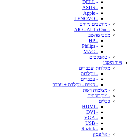
- DELL
- ASUS
- Apple
- LENOVO
- מחשבים נייחים
- AIO - All In One
מסכי מחשב
- HP
- Philips
- MAG
- טאבלטים
ציוד היקפי
מקלדות ועכברים
- מקלדות
- עכברים
- סטים - מקלדת + עכבר
- מצלמות רשת
- מיקרופונים
כבלים
- HDMI
- DVI
- VGA
- USB
- Razink
- אל פסק