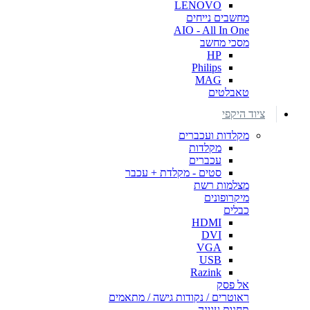
LENOVO
מחשבים נייחים
AIO - All In One
מסכי מחשב
HP
Philips
MAG
טאבלטים
ציוד היקפי
מקלדות ועכברים
מקלדות
עכברים
סטים - מקלדת + עכבר
מצלמות רשת
מיקרופונים
כבלים
HDMI
DVI
VGA
USB
Razink
אל פסק
ראוטרים / נקודות גישה / מתאמים
תחנות עגינה