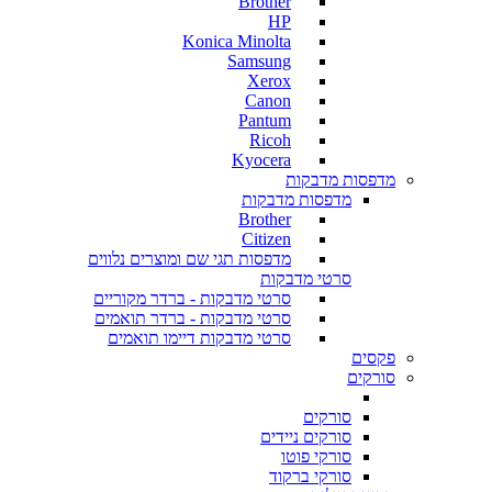
Brother
HP
Konica Minolta
Samsung
Xerox
Canon
Pantum
Ricoh
Kyocera
מדפסות מדבקות
מדפסות מדבקות
Brother
Citizen
מדפסות תגי שם ומוצרים נלווים
סרטי מדבקות
סרטי מדבקות - ברדר מקוריים
סרטי מדבקות - ברדר תואמים
סרטי מדבקות דיימו תואמים
פקסים
סורקים
סורקים
סורקים ניידים
סורקי פוטו
סורקי ברקוד