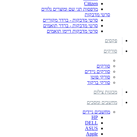
Citizen
מדפסות תגי שם ומוצרים נלווים
סרטי מדבקות
סרטי מדבקות - ברדר מקוריים
סרטי מדבקות - ברדר תואמים
סרטי מדבקות דיימו תואמים
פקסים
סורקים
סורקים
סורקים ניידים
סורקי פוטו
סורקי ברקוד
מכונות צילום
מחשבים ומסכים
מחשבים ניידים
HP
DELL
ASUS
Apple