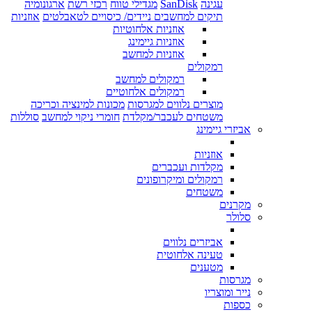
עגינה
SanDisk
מגדילי טווח
רכזי רשת
ארגונומיה
תיקים למחשבים ניידים/ כיסויים לטאבלטים
אוזניות
אוזניות אלחוטיות
אוזניות גיימינג
אוזניות למחשב
רמקולים
רמקולים למחשב
רמקולים אלחוטיים
מוצרים נלווים למגרסות
מכונות למינציה וכריכה
משטחים לעכבר/מקלדת
חומרי ניקוי למחשב
סוללות
אביזרי גיימינג
אוזניות
מקלדות ועכברים
רמקולים ומיקרופונים
משטחים
מקרנים
סלולר
אביזרים נלווים
טעינה אלחוטית
מטענים
מגרסות
נייר ומוצריו
כספות