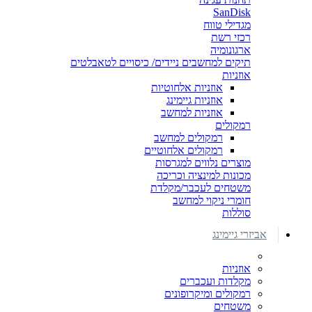
SanDisk
מגדילי טווח
רכזי רשת
ארגונומיה
תיקים למחשבים ניידים/ כיסויים לטאבלטים
אוזניות
אוזניות אלחוטיות
אוזניות גיימינג
אוזניות למחשב
רמקולים
רמקולים למחשב
רמקולים אלחוטיים
מוצרים נלווים למגרסות
מכונות למינציה וכריכה
משטחים לעכבר/מקלדת
חומרי ניקוי למחשב
סוללות
אביזרי גיימינג
אוזניות
מקלדות ועכברים
רמקולים ומיקרופונים
משטחים