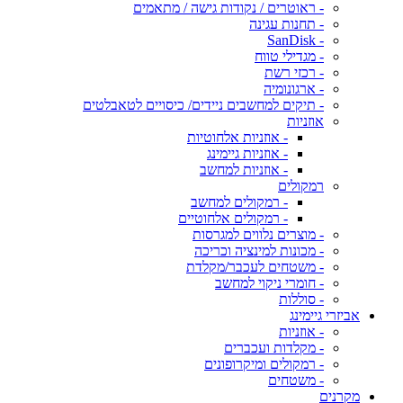
- ראוטרים / נקודות גישה / מתאמים
- תחנות עגינה
- SanDisk
- מגדילי טווח
- רכזי רשת
- ארגונומיה
- תיקים למחשבים ניידים/ כיסויים לטאבלטים
אוזניות
- אוזניות אלחוטיות
- אוזניות גיימינג
- אוזניות למחשב
רמקולים
- רמקולים למחשב
- רמקולים אלחוטיים
- מוצרים נלווים למגרסות
- מכונות למינציה וכריכה
- משטחים לעכבר/מקלדת
- חומרי ניקוי למחשב
- סוללות
אביזרי גיימינג
- אוזניות
- מקלדות ועכברים
- רמקולים ומיקרופונים
- משטחים
מקרנים