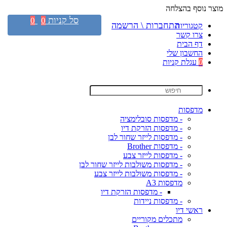
מוצר נוסף בהצלחה
סל קניות
0
0
התחברות \ הרשמה
קטגוריות
צרו קשר
דף הבית
החשבון שלי
0
עגלת קניות
מדפסות
- מדפסות סובלימציה
- מדפסות הזרקת דיו
- מדפסות לייזר שחור לבן
- מדפסות Brother
- מדפסות לייזר צבע
- מדפסות משולבות לייזר שחור לבן
- מדפסות משולבות לייזר צבע
מדפסות A3
- מדפסות הזרקת דיו
- מדפסות ניידות
ראשי דיו
מתכלים מקוריים