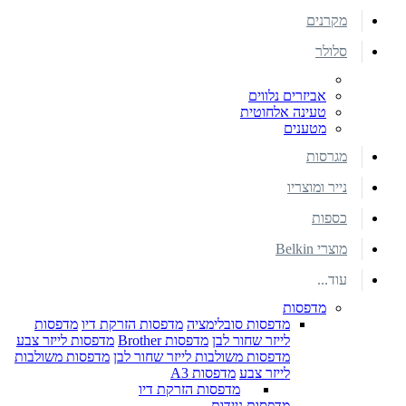
מקרנים
סלולר
אביזרים נלווים
טעינה אלחוטית
מטענים
מגרסות
נייר ומוצריו
כספות
מוצרי Belkin
עוד...
מדפסות
מדפסות סובלימציה
מדפסות הזרקת דיו
מדפסות
לייזר שחור לבן
מדפסות Brother
מדפסות לייזר צבע
מדפסות משולבות לייזר שחור לבן
מדפסות משולבות
לייזר צבע
מדפסות A3
מדפסות הזרקת דיו
מדפסות ניידות