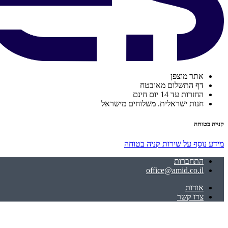
אתר מוצפן
דף התשלום מאובטח
החזרות עד 14 יום חינם
חנות ישראלית. משלוחים מישראל
קנייה בטוחה
מידע נוסף על שירות קניה בטוחה
התחברות
office@amid.co.il
אודות
צרו קשר