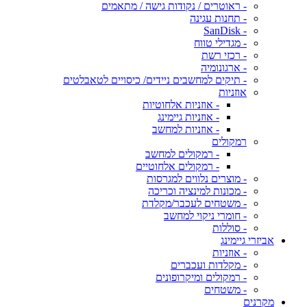
- ראוטרים / נקודות גישה / מתאמים
- תחנות עגינה
- SanDisk
- מגדילי טווח
- רכזי רשת
- ארגונומיה
- תיקים למחשבים ניידים/ כיסויים לטאבלטים
אוזניות
- אוזניות אלחוטיות
- אוזניות גיימינג
- אוזניות למחשב
רמקולים
- רמקולים למחשב
- רמקולים אלחוטיים
- מוצרים נלווים למגרסות
- מכונות למינציה וכריכה
- משטחים לעכבר/מקלדת
- חומרי ניקוי למחשב
- סוללות
אביזרי גיימינג
- אוזניות
- מקלדות ועכברים
- רמקולים ומיקרופונים
- משטחים
מקרנים