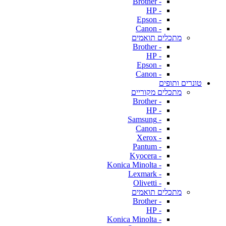
- Brother
- HP
- Epson
- Canon
מתכלים תואמים
- Brother
- HP
- Epson
- Canon
טונרים ותופים
מתכלים מקוריים
- Brother
- HP
- Samsung
- Canon
- Xerox
- Pantum
- Kyocera
- Konica Minolta
- Lexmark
- Olivetti
מתכלים תואמים
- Brother
- HP
- Konica Minolta