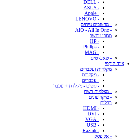
- DELL
- ASUS
- Apple
- LENOVO
- מחשבים נייחים
- AIO - All In One
מסכי מחשב
- HP
- Philips
- MAG
- טאבלטים
ציוד היקפי
מקלדות ועכברים
- מקלדות
- עכברים
- סטים - מקלדת + עכבר
- מצלמות רשת
- מיקרופונים
כבלים
- HDMI
- DVI
- VGA
- USB
- Razink
- אל פסק