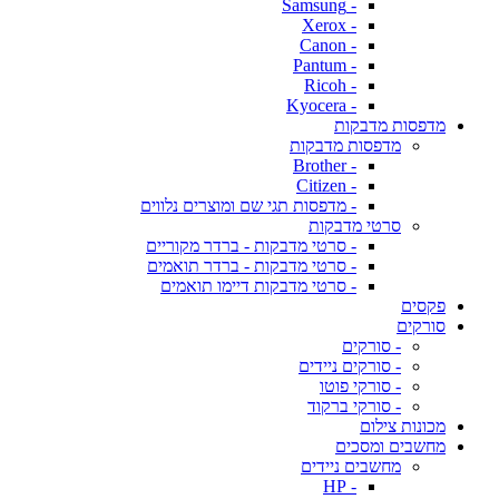
- Samsung
- Xerox
- Canon
- Pantum
- Ricoh
- Kyocera
מדפסות מדבקות
מדפסות מדבקות
- Brother
- Citizen
- מדפסות תגי שם ומוצרים נלווים
סרטי מדבקות
- סרטי מדבקות - ברדר מקוריים
- סרטי מדבקות - ברדר תואמים
- סרטי מדבקות דיימו תואמים
פקסים
סורקים
- סורקים
- סורקים ניידים
- סורקי פוטו
- סורקי ברקוד
מכונות צילום
מחשבים ומסכים
מחשבים ניידים
- HP