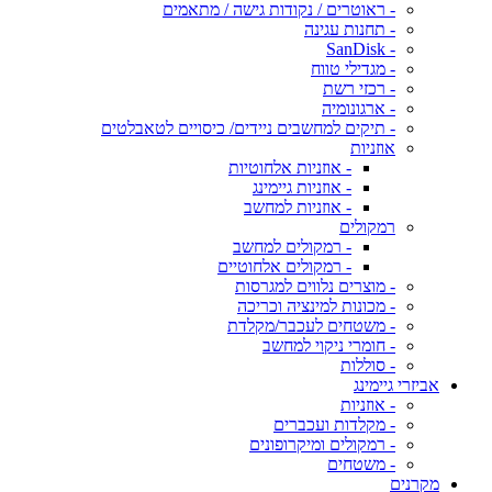
- ראוטרים / נקודות גישה / מתאמים
- תחנות עגינה
- SanDisk
- מגדילי טווח
- רכזי רשת
- ארגונומיה
- תיקים למחשבים ניידים/ כיסויים לטאבלטים
אוזניות
- אוזניות אלחוטיות
- אוזניות גיימינג
- אוזניות למחשב
רמקולים
- רמקולים למחשב
- רמקולים אלחוטיים
- מוצרים נלווים למגרסות
- מכונות למינציה וכריכה
- משטחים לעכבר/מקלדת
- חומרי ניקוי למחשב
- סוללות
אביזרי גיימינג
- אוזניות
- מקלדות ועכברים
- רמקולים ומיקרופונים
- משטחים
מקרנים