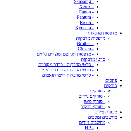
- Samsung
- Xerox
- Canon
- Pantum
- Ricoh
- Kyocera
מדפסות מדבקות
מדפסות מדבקות
- Brother
- Citizen
- מדפסות תגי שם ומוצרים נלווים
סרטי מדבקות
- סרטי מדבקות - ברדר מקוריים
- סרטי מדבקות - ברדר תואמים
- סרטי מדבקות דיימו תואמים
פקסים
סורקים
- סורקים
- סורקים ניידים
- סורקי פוטו
- סורקי ברקוד
מכונות צילום
מחשבים ומסכים
מחשבים ניידים
- HP