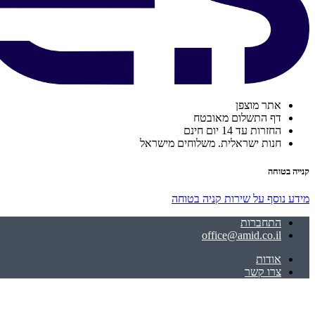
אתר מוצפן
דף התשלום מאובטח
החזרות עד 14 יום חינם
חנות ישראלית. משלוחים מישראל
קנייה בטוחה
מידע נוסף על שירות קניה בטוחה
התחברות
office@amid.co.il
אודות
צרו קשר