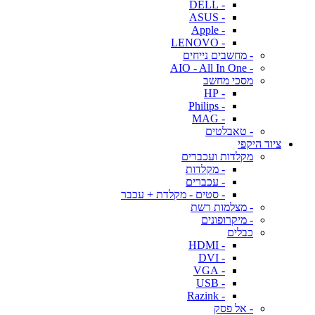
- DELL
- ASUS
- Apple
- LENOVO
- מחשבים נייחים
- AIO - All In One
מסכי מחשב
- HP
- Philips
- MAG
- טאבלטים
ציוד היקפי
מקלדות ועכברים
- מקלדות
- עכברים
- סטים - מקלדת + עכבר
- מצלמות רשת
- מיקרופונים
כבלים
- HDMI
- DVI
- VGA
- USB
- Razink
- אל פסק