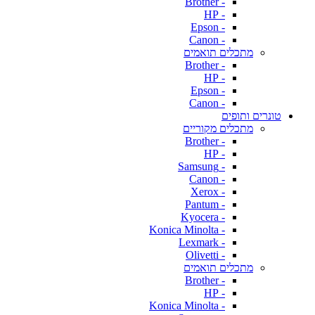
- Brother
- HP
- Epson
- Canon
מתכלים תואמים
- Brother
- HP
- Epson
- Canon
טונרים ותופים
מתכלים מקוריים
- Brother
- HP
- Samsung
- Canon
- Xerox
- Pantum
- Kyocera
- Konica Minolta
- Lexmark
- Olivetti
מתכלים תואמים
- Brother
- HP
- Konica Minolta