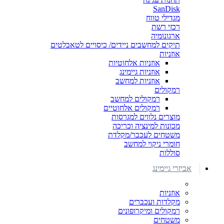
SanDisk
מגדילי טווח
רכזי רשת
ארגונומיה
תיקים למחשבים ניידים/ כיסויים לטאבלטים
אוזניות
אוזניות אלחוטיות
אוזניות גיימינג
אוזניות למחשב
רמקולים
רמקולים למחשב
רמקולים אלחוטיים
מוצרים נלווים למגרסות
מכונות למינציה וכריכה
משטחים לעכבר/מקלדת
חומרי ניקוי למחשב
סוללות
אביזרי גיימינג
אוזניות
מקלדות ועכברים
רמקולים ומיקרופונים
משטחים