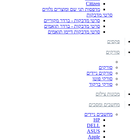
Citizen
מדפסות תגי שם ומוצרים נלווים
סרטי מדבקות
סרטי מדבקות - ברדר מקוריים
סרטי מדבקות - ברדר תואמים
סרטי מדבקות דיימו תואמים
פקסים
סורקים
סורקים
סורקים ניידים
סורקי פוטו
סורקי ברקוד
מכונות צילום
מחשבים ומסכים
מחשבים ניידים
HP
DELL
ASUS
Apple