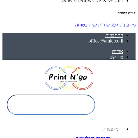
חנות ישראלית. משלוחים מישראל
קנייה בטוחה
מידע נוסף על שירות קניה בטוחה
התחברות
office@amid.co.il
אודות
צרו קשר
מדפסות