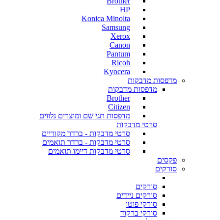
Brother
HP
Konica Minolta
Samsung
Xerox
Canon
Pantum
Ricoh
Kyocera
מדפסות מדבקות
מדפסות מדבקות
Brother
Citizen
מדפסות תגי שם ומוצרים נלווים
סרטי מדבקות
סרטי מדבקות - ברדר מקוריים
סרטי מדבקות - ברדר תואמים
סרטי מדבקות דיימו תואמים
פקסים
סורקים
סורקים
סורקים ניידים
סורקי פוטו
סורקי ברקוד