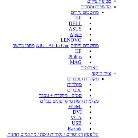
מכונות צילום
מחשבים ומסכים
מחשבים ניידים
HP
DELL
ASUS
Apple
LENOVO
מחשבים נייחים
AIO - All In One
מסכי מחשב
HP
Philips
MAG
טאבלטים
ציוד היקפי
מקלדות ועכברים
מקלדות
עכברים
סטים - מקלדת + עכבר
מצלמות רשת
מיקרופונים
כבלים
HDMI
DVI
VGA
USB
Razink
אל פסק
ראוטרים / נקודות גישה / מתאמים
תחנות