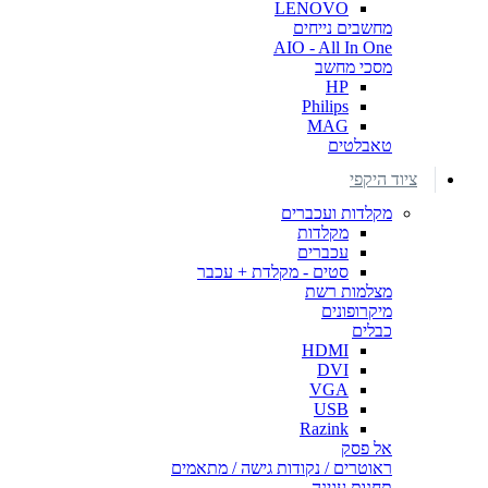
LENOVO
מחשבים נייחים
AIO - All In One
מסכי מחשב
HP
Philips
MAG
טאבלטים
ציוד היקפי
מקלדות ועכברים
מקלדות
עכברים
סטים - מקלדת + עכבר
מצלמות רשת
מיקרופונים
כבלים
HDMI
DVI
VGA
USB
Razink
אל פסק
ראוטרים / נקודות גישה / מתאמים
תחנות עגינה