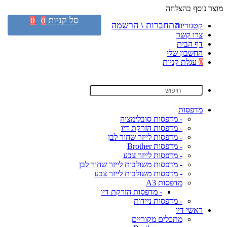
מוצר נוסף בהצלחה
סל קניות
0
0
התחברות \ הרשמה
קטגוריות
צרו קשר
דף הבית
החשבון שלי
0
עגלת קניות
מדפסות
- מדפסות סובלימציה
- מדפסות הזרקת דיו
- מדפסות לייזר שחור לבן
- מדפסות Brother
- מדפסות לייזר צבע
- מדפסות משולבות לייזר שחור לבן
- מדפסות משולבות לייזר צבע
מדפסות A3
- מדפסות הזרקת דיו
- מדפסות ניידות
ראשי דיו
מתכלים מקוריים