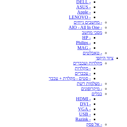
- DELL
- ASUS
- Apple
- LENOVO
- מחשבים נייחים
- AIO - All In One
מסכי מחשב
- HP
- Philips
- MAG
- טאבלטים
ציוד היקפי
מקלדות ועכברים
- מקלדות
- עכברים
- סטים - מקלדת + עכבר
- מצלמות רשת
- מיקרופונים
כבלים
- HDMI
- DVI
- VGA
- USB
- Razink
- אל פסק