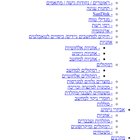
- ראוטרים / נקודות גישה / מתאמים
- תחנות עגינה
- SanDisk
- מגדילי טווח
- רכזי רשת
- ארגונומיה
- תיקים למחשבים ניידים/ כיסויים לטאבלטים
אוזניות
- אוזניות אלחוטיות
- אוזניות גיימינג
- אוזניות למחשב
רמקולים
- רמקולים למחשב
- רמקולים אלחוטיים
- מוצרים נלווים למגרסות
- מכונות למינציה וכריכה
- משטחים לעכבר/מקלדת
- חומרי ניקוי למחשב
- סוללות
אביזרי גיימינג
- אוזניות
- מקלדות ועכברים
- רמקולים ומיקרופונים
- משטחים
מקרנים