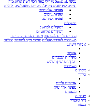
עגינה
SanDisk
מגדילי טווח
רכזי רשת
ארגונומיה
תיקים למחשבים ניידים/ כיסויים לטאבלטים
אוזניות
אוזניות אלחוטיות
אוזניות גיימינג
אוזניות למחשב
רמקולים
רמקולים למחשב
רמקולים אלחוטיים
מוצרים נלווים למגרסות
מכונות למינציה וכריכה
משטחים לעכבר/מקלדת
חומרי ניקוי למחשב
סוללות
אביזרי גיימינג
אוזניות
מקלדות ועכברים
רמקולים ומיקרופונים
משטחים
מקרנים
סלולר
אביזרים נלווים
טעינה אלחוטית
מטענים
מגרסות
נייר ומוצריו
כספות