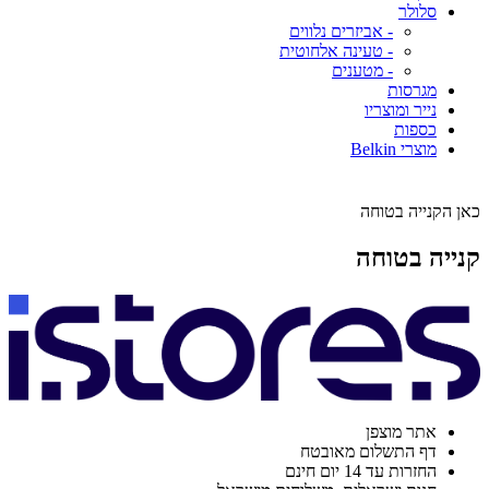
סלולר
- אביזרים נלווים
- טעינה אלחוטית
- מטענים
מגרסות
נייר ומוצריו
כספות
מוצרי Belkin
כאן הקנייה בטוחה
קנייה בטוחה
אתר מוצפן
דף התשלום מאובטח
החזרות עד 14 יום חינם