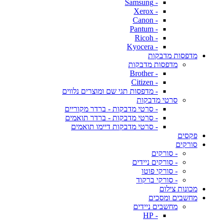
- Samsung
- Xerox
- Canon
- Pantum
- Ricoh
- Kyocera
מדפסות מדבקות
מדפסות מדבקות
- Brother
- Citizen
- מדפסות תגי שם ומוצרים נלווים
סרטי מדבקות
- סרטי מדבקות - ברדר מקוריים
- סרטי מדבקות - ברדר תואמים
- סרטי מדבקות דיימו תואמים
פקסים
סורקים
- סורקים
- סורקים ניידים
- סורקי פוטו
- סורקי ברקוד
מכונות צילום
מחשבים ומסכים
מחשבים ניידים
- HP