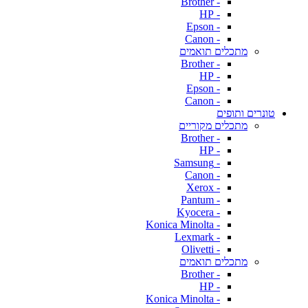
- Brother
- HP
- Epson
- Canon
מתכלים תואמים
- Brother
- HP
- Epson
- Canon
טונרים ותופים
מתכלים מקוריים
- Brother
- HP
- Samsung
- Canon
- Xerox
- Pantum
- Kyocera
- Konica Minolta
- Lexmark
- Olivetti
מתכלים תואמים
- Brother
- HP
- Konica Minolta