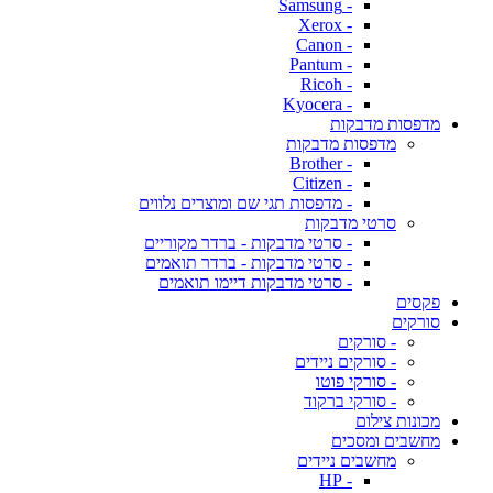
- Samsung
- Xerox
- Canon
- Pantum
- Ricoh
- Kyocera
מדפסות מדבקות
מדפסות מדבקות
- Brother
- Citizen
- מדפסות תגי שם ומוצרים נלווים
סרטי מדבקות
- סרטי מדבקות - ברדר מקוריים
- סרטי מדבקות - ברדר תואמים
- סרטי מדבקות דיימו תואמים
פקסים
סורקים
- סורקים
- סורקים ניידים
- סורקי פוטו
- סורקי ברקוד
מכונות צילום
מחשבים ומסכים
מחשבים ניידים
- HP