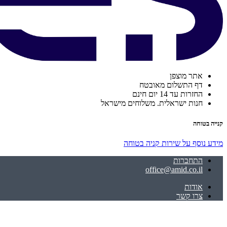
אתר מוצפן
דף התשלום מאובטח
החזרות עד 14 יום חינם
חנות ישראלית. משלוחים מישראל
קנייה בטוחה
מידע נוסף על שירות קניה בטוחה
התחברות
office@amid.co.il
אודות
צרו קשר