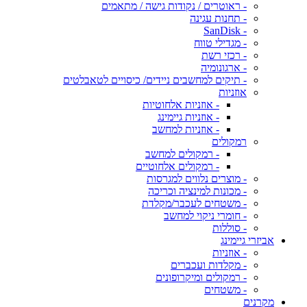
- ראוטרים / נקודות גישה / מתאמים
- תחנות עגינה
- SanDisk
- מגדילי טווח
- רכזי רשת
- ארגונומיה
- תיקים למחשבים ניידים/ כיסויים לטאבלטים
אוזניות
- אוזניות אלחוטיות
- אוזניות גיימינג
- אוזניות למחשב
רמקולים
- רמקולים למחשב
- רמקולים אלחוטיים
- מוצרים נלווים למגרסות
- מכונות למינציה וכריכה
- משטחים לעכבר/מקלדת
- חומרי ניקוי למחשב
- סוללות
אביזרי גיימינג
- אוזניות
- מקלדות ועכברים
- רמקולים ומיקרופונים
- משטחים
מקרנים