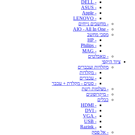
- DELL
- ASUS
- Apple
- LENOVO
- מחשבים נייחים
- AIO - All In One
מסכי מחשב
- HP
- Philips
- MAG
- טאבלטים
ציוד היקפי
מקלדות ועכברים
- מקלדות
- עכברים
- סטים - מקלדת + עכבר
- מצלמות רשת
- מיקרופונים
כבלים
- HDMI
- DVI
- VGA
- USB
- Razink
- אל פסק