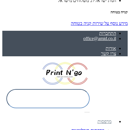
חנות ישראלית. משלוחים מישראל
קנייה בטוחה
מידע נוסף על שירות קניה בטוחה
התחברות
office@amid.co.il
אודות
צרו קשר
מדפסות