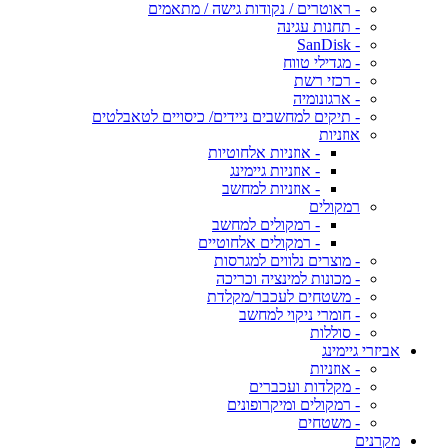
- ראוטרים / נקודות גישה / מתאמים
- תחנות עגינה
- SanDisk
- מגדילי טווח
- רכזי רשת
- ארגונומיה
- תיקים למחשבים ניידים/ כיסויים לטאבלטים
אוזניות
- אוזניות אלחוטיות
- אוזניות גיימינג
- אוזניות למחשב
רמקולים
- רמקולים למחשב
- רמקולים אלחוטיים
- מוצרים נלווים למגרסות
- מכונות למינציה וכריכה
- משטחים לעכבר/מקלדת
- חומרי ניקוי למחשב
- סוללות
אביזרי גיימינג
- אוזניות
- מקלדות ועכברים
- רמקולים ומיקרופונים
- משטחים
מקרנים