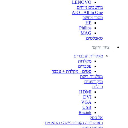
LENOVO
מחשבים נייחים
AIO - All In One
מסכי מחשב
HP
Philips
MAG
טאבלטים
ציוד היקפי
מקלדות ועכברים
מקלדות
עכברים
סטים - מקלדת + עכבר
מצלמות רשת
מיקרופונים
כבלים
HDMI
DVI
VGA
USB
Razink
אל פסק
ראוטרים / נקודות גישה / מתאמים
תחנות עגינה