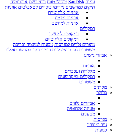
עגינה
SanDisk
מגדילי טווח
רכזי רשת
ארגונומיה
תיקים למחשבים ניידים/ כיסויים לטאבלטים
אוזניות
אוזניות אלחוטיות
אוזניות גיימינג
אוזניות למחשב
רמקולים
רמקולים למחשב
רמקולים אלחוטיים
מוצרים נלווים למגרסות
מכונות למינציה וכריכה
משטחים לעכבר/מקלדת
חומרי ניקוי למחשב
סוללות
אביזרי גיימינג
אוזניות
מקלדות ועכברים
רמקולים ומיקרופונים
משטחים
מקרנים
סלולר
אביזרים נלווים
טעינה אלחוטית
מטענים
מגרסות
נייר ומוצריו
כספות