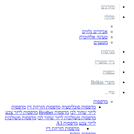
מקרנים
סלולר
אביזרים נלווים
טעינה אלחוטית
מטענים
מגרסות
נייר ומוצריו
כספות
מוצרי Belkin
עוד...
מדפסות
מדפסות סובלימציה
מדפסות הזרקת דיו
מדפסות
לייזר שחור לבן
מדפסות Brother
מדפסות לייזר צבע
מדפסות משולבות לייזר שחור לבן
מדפסות משולבות
לייזר צבע
מדפסות A3
מדפסות הזרקת דיו
מדפסות ניידות