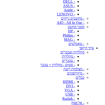
- DELL
- ASUS
- Apple
- LENOVO
- מחשבים נייחים
- AIO - All In One
מסכי מחשב
- HP
- Philips
- MAG
- טאבלטים
ציוד היקפי
מקלדות ועכברים
- מקלדות
- עכברים
- סטים - מקלדת + עכבר
- מצלמות רשת
- מיקרופונים
כבלים
- HDMI
- DVI
- VGA
- USB
- Razink
- אל פסק