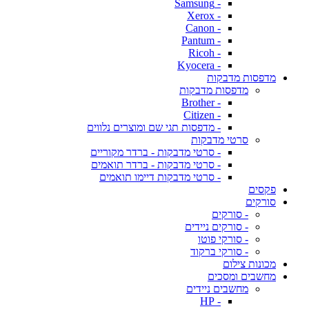
- Samsung
- Xerox
- Canon
- Pantum
- Ricoh
- Kyocera
מדפסות מדבקות
מדפסות מדבקות
- Brother
- Citizen
- מדפסות תגי שם ומוצרים נלווים
סרטי מדבקות
- סרטי מדבקות - ברדר מקוריים
- סרטי מדבקות - ברדר תואמים
- סרטי מדבקות דיימו תואמים
פקסים
סורקים
- סורקים
- סורקים ניידים
- סורקי פוטו
- סורקי ברקוד
מכונות צילום
מחשבים ומסכים
מחשבים ניידים
- HP