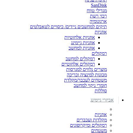
SanDisk
מגדילי טווח
רכזי רשת
ארגונומיה
תיקים למחשבים ניידים/ כיסויים לטאבלטים
אוזניות
אוזניות אלחוטיות
אוזניות גיימינג
אוזניות למחשב
רמקולים
רמקולים למחשב
רמקולים אלחוטיים
מוצרים נלווים למגרסות
מכונות למינציה וכריכה
משטחים לעכבר/מקלדת
חומרי ניקוי למחשב
סוללות
אביזרי גיימינג
אוזניות
מקלדות ועכברים
רמקולים ומיקרופונים
משטחים