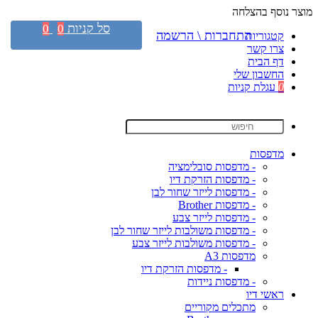
מוצר נוסף בהצלחה
סל קניות
0
0
התחברות \ הרשמה
קטגוריות
צרו קשר
דף הבית
החשבון שלי
0
עגלת קניות
מדפסות
- מדפסות סובלימציה
- מדפסות הזרקת דיו
- מדפסות לייזר שחור לבן
- מדפסות Brother
- מדפסות לייזר צבע
- מדפסות משולבות לייזר שחור לבן
- מדפסות משולבות לייזר צבע
מדפסות A3
- מדפסות הזרקת דיו
- מדפסות ניידות
ראשי דיו
מתכלים מקוריים