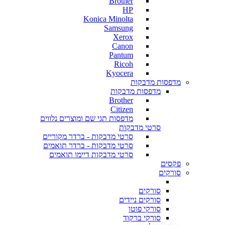
Brother
HP
Konica Minolta
Samsung
Xerox
Canon
Pantum
Ricoh
Kyocera
מדפסות מדבקות
מדפסות מדבקות
Brother
Citizen
מדפסות תגי שם ומוצרים נלווים
סרטי מדבקות
סרטי מדבקות - ברדר מקוריים
סרטי מדבקות - ברדר תואמים
סרטי מדבקות דיימו תואמים
פקסים
סורקים
סורקים
סורקים ניידים
סורקי פוטו
סורקי ברקוד