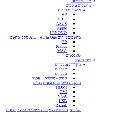
מכונות צילום
מחשבים ומסכים
מחשבים ניידים
HP
DELL
ASUS
Apple
LENOVO
מחשבים נייחים
AIO - All In One
מסכי מחשב
HP
Philips
MAG
טאבלטים
ציוד היקפי
מקלדות ועכברים
מקלדות
עכברים
סטים - מקלדת + עכבר
מצלמות רשת
מיקרופונים
כבלים
HDMI
DVI
VGA
USB
Razink
אל פסק
ראוטרים / נקודות גישה / מתאמים
תחנות