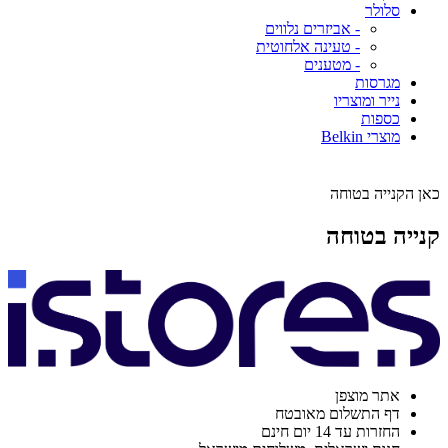
סלולר
- אביזרים נלווים
- טעינה אלחוטית
- מטענים
מגרסות
נייר ומוצריו
כספות
מוצרי Belkin
כאן הקנייה בטוחה
קנייה בטוחה
אתר מוצפן
דף התשלום מאובטח
החזרות עד 14 יום חינם