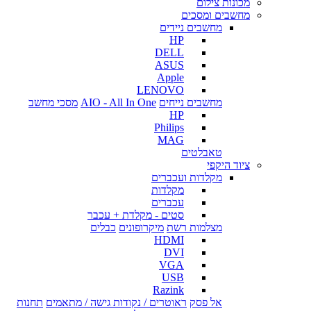
מכונות צילום
מחשבים ומסכים
מחשבים ניידים
HP
DELL
ASUS
Apple
LENOVO
מחשבים נייחים
AIO - All In One
מסכי מחשב
HP
Philips
MAG
טאבלטים
ציוד היקפי
מקלדות ועכברים
מקלדות
עכברים
סטים - מקלדת + עכבר
מצלמות רשת
מיקרופונים
כבלים
HDMI
DVI
VGA
USB
Razink
אל פסק
ראוטרים / נקודות גישה / מתאמים
תחנות