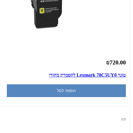
₪720.00
‏טונר Lexmark 78C5UY0 לקסמרק מקורי
הוספה לסל