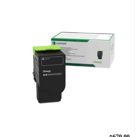
₪670.00