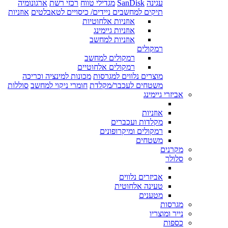
עגינה
SanDisk
מגדילי טווח
רכזי רשת
ארגונומיה
תיקים למחשבים ניידים/ כיסויים לטאבלטים
אוזניות
אוזניות אלחוטיות
אוזניות גיימינג
אוזניות למחשב
רמקולים
רמקולים למחשב
רמקולים אלחוטיים
מוצרים נלווים למגרסות
מכונות למינציה וכריכה
משטחים לעכבר/מקלדת
חומרי ניקוי למחשב
סוללות
אביזרי גיימינג
אוזניות
מקלדות ועכברים
רמקולים ומיקרופונים
משטחים
מקרנים
סלולר
אביזרים נלווים
טעינה אלחוטית
מטענים
מגרסות
נייר ומוצריו
כספות