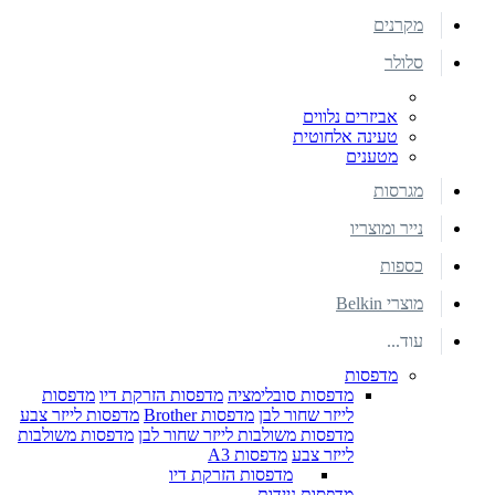
מקרנים
סלולר
אביזרים נלווים
טעינה אלחוטית
מטענים
מגרסות
נייר ומוצריו
כספות
מוצרי Belkin
עוד...
מדפסות
מדפסות סובלימציה
מדפסות הזרקת דיו
מדפסות
לייזר שחור לבן
מדפסות Brother
מדפסות לייזר צבע
מדפסות משולבות לייזר שחור לבן
מדפסות משולבות
לייזר צבע
מדפסות A3
מדפסות הזרקת דיו
מדפסות ניידות