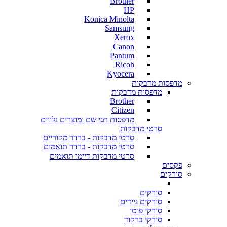
Brother
HP
Konica Minolta
Samsung
Xerox
Canon
Pantum
Ricoh
Kyocera
מדפסות מדבקות
מדפסות מדבקות
Brother
Citizen
מדפסות תגי שם ומוצרים נלווים
סרטי מדבקות
סרטי מדבקות - ברדר מקוריים
סרטי מדבקות - ברדר תואמים
סרטי מדבקות דיימו תואמים
פקסים
סורקים
סורקים
סורקים ניידים
סורקי פוטו
סורקי ברקוד