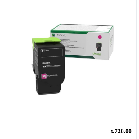
₪720.00