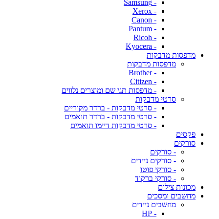
- Samsung
- Xerox
- Canon
- Pantum
- Ricoh
- Kyocera
מדפסות מדבקות
מדפסות מדבקות
- Brother
- Citizen
- מדפסות תגי שם ומוצרים נלווים
סרטי מדבקות
- סרטי מדבקות - ברדר מקוריים
- סרטי מדבקות - ברדר תואמים
- סרטי מדבקות דיימו תואמים
פקסים
סורקים
- סורקים
- סורקים ניידים
- סורקי פוטו
- סורקי ברקוד
מכונות צילום
מחשבים ומסכים
מחשבים ניידים
- HP