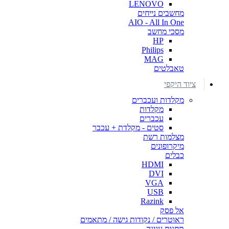
LENOVO
מחשבים נייחים
AIO - All In One
מסכי מחשב
HP
Philips
MAG
טאבלטים
ציוד היקפי
מקלדות ועכברים
מקלדות
עכברים
סטים - מקלדת + עכבר
מצלמות רשת
מיקרופונים
כבלים
HDMI
DVI
VGA
USB
Razink
אל פסק
ראוטרים / נקודות גישה / מתאמים
תחנות עגינה