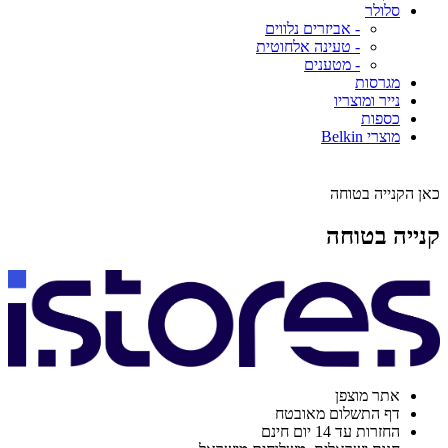
סלולר
- אביזרים נלווים
- טעינה אלחוטית
- מטענים
מגרסות
נייר ומוצריו
כספות
מוצרי Belkin
כאן הקנייה בטוחה
קנייה בטוחה
אתר מוצפן
דף התשלום מאובטח
החזרות עד 14 יום חינם