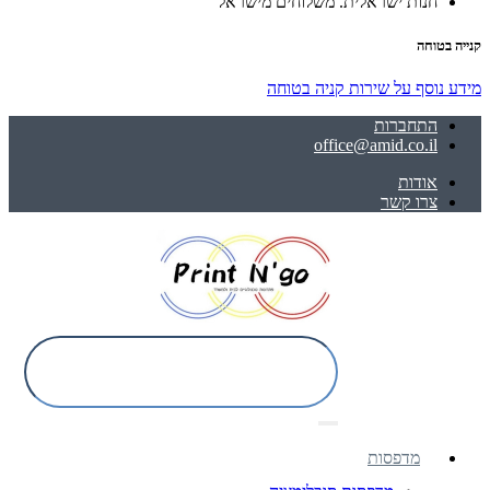
חנות ישראלית. משלוחים מישראל
קנייה בטוחה
מידע נוסף על שירות קניה בטוחה
התחברות
office@amid.co.il
אודות
צרו קשר
מדפסות