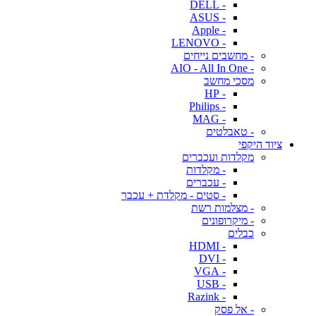
- DELL
- ASUS
- Apple
- LENOVO
- מחשבים נייחים
- AIO - All In One
מסכי מחשב
- HP
- Philips
- MAG
- טאבלטים
ציוד היקפי
מקלדות ועכברים
- מקלדות
- עכברים
- סטים - מקלדת + עכבר
- מצלמות רשת
- מיקרופונים
כבלים
- HDMI
- DVI
- VGA
- USB
- Razink
- אל פסק