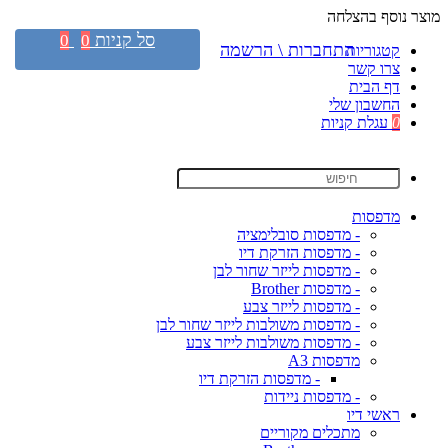
מוצר נוסף בהצלחה
סל קניות
0
0
התחברות \ הרשמה
קטגוריות
צרו קשר
דף הבית
החשבון שלי
0
עגלת קניות
מדפסות
- מדפסות סובלימציה
- מדפסות הזרקת דיו
- מדפסות לייזר שחור לבן
- מדפסות Brother
- מדפסות לייזר צבע
- מדפסות משולבות לייזר שחור לבן
- מדפסות משולבות לייזר צבע
מדפסות A3
- מדפסות הזרקת דיו
- מדפסות ניידות
ראשי דיו
מתכלים מקוריים