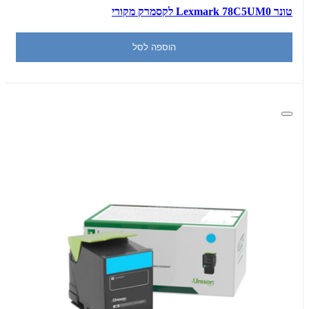
‏טונר Lexmark 78C5UM0 לקסמרק מקורי
הוספה לסל