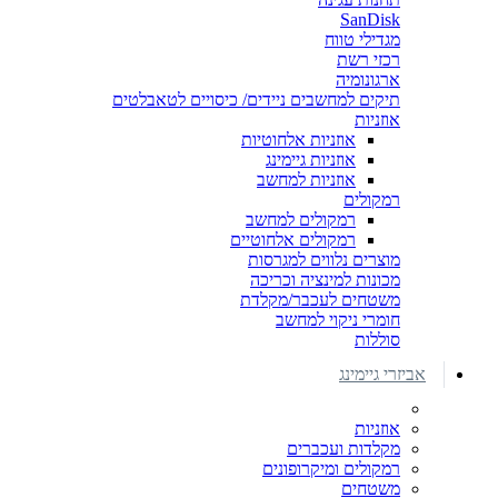
SanDisk
מגדילי טווח
רכזי רשת
ארגונומיה
תיקים למחשבים ניידים/ כיסויים לטאבלטים
אוזניות
אוזניות אלחוטיות
אוזניות גיימינג
אוזניות למחשב
רמקולים
רמקולים למחשב
רמקולים אלחוטיים
מוצרים נלווים למגרסות
מכונות למינציה וכריכה
משטחים לעכבר/מקלדת
חומרי ניקוי למחשב
סוללות
אביזרי גיימינג
אוזניות
מקלדות ועכברים
רמקולים ומיקרופונים
משטחים