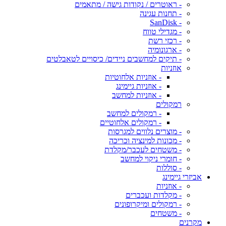
- ראוטרים / נקודות גישה / מתאמים
- תחנות עגינה
- SanDisk
- מגדילי טווח
- רכזי רשת
- ארגונומיה
- תיקים למחשבים ניידים/ כיסויים לטאבלטים
אוזניות
- אוזניות אלחוטיות
- אוזניות גיימינג
- אוזניות למחשב
רמקולים
- רמקולים למחשב
- רמקולים אלחוטיים
- מוצרים נלווים למגרסות
- מכונות למינציה וכריכה
- משטחים לעכבר/מקלדת
- חומרי ניקוי למחשב
- סוללות
אביזרי גיימינג
- אוזניות
- מקלדות ועכברים
- רמקולים ומיקרופונים
- משטחים
מקרנים