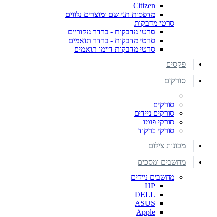
Citizen
מדפסות תגי שם ומוצרים נלווים
סרטי מדבקות
סרטי מדבקות - ברדר מקוריים
סרטי מדבקות - ברדר תואמים
סרטי מדבקות דיימו תואמים
פקסים
סורקים
סורקים
סורקים ניידים
סורקי פוטו
סורקי ברקוד
מכונות צילום
מחשבים ומסכים
מחשבים ניידים
HP
DELL
ASUS
Apple