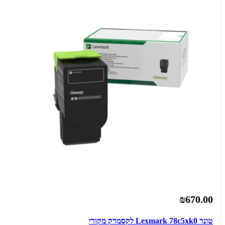
₪670.00
‏טונר ‏Lexmark 78c5xk0 לקסמרק מקורי