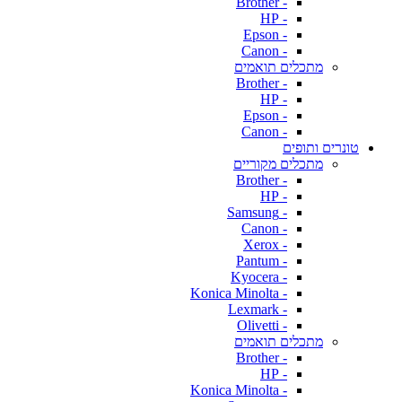
- Brother
- HP
- Epson
- Canon
מתכלים תואמים
- Brother
- HP
- Epson
- Canon
טונרים ותופים
מתכלים מקוריים
- Brother
- HP
- Samsung
- Canon
- Xerox
- Pantum
- Kyocera
- Konica Minolta
- Lexmark
- Olivetti
מתכלים תואמים
- Brother
- HP
- Konica Minolta