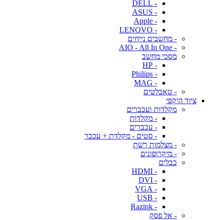
- DELL
- ASUS
- Apple
- LENOVO
- מחשבים נייחים
- AIO - All In One
מסכי מחשב
- HP
- Philips
- MAG
- טאבלטים
ציוד היקפי
מקלדות ועכברים
- מקלדות
- עכברים
- סטים - מקלדת + עכבר
- מצלמות רשת
- מיקרופונים
כבלים
- HDMI
- DVI
- VGA
- USB
- Razink
- אל פסק