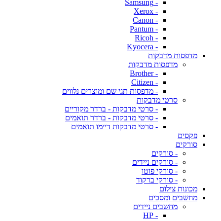
- Samsung
- Xerox
- Canon
- Pantum
- Ricoh
- Kyocera
מדפסות מדבקות
מדפסות מדבקות
- Brother
- Citizen
- מדפסות תגי שם ומוצרים נלווים
סרטי מדבקות
- סרטי מדבקות - ברדר מקוריים
- סרטי מדבקות - ברדר תואמים
- סרטי מדבקות דיימו תואמים
פקסים
סורקים
- סורקים
- סורקים ניידים
- סורקי פוטו
- סורקי ברקוד
מכונות צילום
מחשבים ומסכים
מחשבים ניידים
- HP