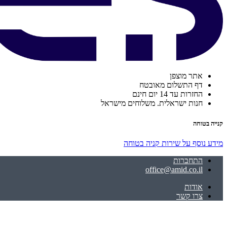
אתר מוצפן
דף התשלום מאובטח
החזרות עד 14 יום חינם
חנות ישראלית. משלוחים מישראל
קנייה בטוחה
מידע נוסף על שירות קניה בטוחה
התחברות
office@amid.co.il
אודות
צרו קשר