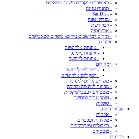
- ראוטרים / נקודות גישה / מתאמים
- תחנות עגינה
- SanDisk
- מגדילי טווח
- רכזי רשת
- ארגונומיה
- תיקים למחשבים ניידים/ כיסויים לטאבלטים
אוזניות
- אוזניות אלחוטיות
- אוזניות גיימינג
- אוזניות למחשב
רמקולים
- רמקולים למחשב
- רמקולים אלחוטיים
- מוצרים נלווים למגרסות
- מכונות למינציה וכריכה
- משטחים לעכבר/מקלדת
- חומרי ניקוי למחשב
- סוללות
אביזרי גיימינג
- אוזניות
- מקלדות ועכברים
- רמקולים ומיקרופונים
- משטחים
מקרנים