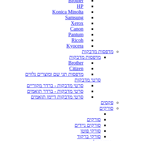
Brother
HP
Konica Minolta
Samsung
Xerox
Canon
Pantum
Ricoh
Kyocera
מדפסות מדבקות
מדפסות מדבקות
Brother
Citizen
מדפסות תגי שם ומוצרים נלווים
סרטי מדבקות
סרטי מדבקות - ברדר מקוריים
סרטי מדבקות - ברדר תואמים
סרטי מדבקות דיימו תואמים
פקסים
סורקים
סורקים
סורקים ניידים
סורקי פוטו
סורקי ברקוד