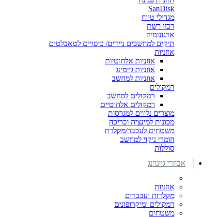
SanDisk
מגדילי טווח
רכזי רשת
ארגונומיה
תיקים למחשבים ניידים/ כיסויים לטאבלטים
אוזניות
אוזניות אלחוטיות
אוזניות גיימינג
אוזניות למחשב
רמקולים
רמקולים למחשב
רמקולים אלחוטיים
מוצרים נלווים למגרסות
מכונות למינציה וכריכה
משטחים לעכבר/מקלדת
חומרי ניקוי למחשב
סוללות
אביזרי גיימינג
אוזניות
מקלדות ועכברים
רמקולים ומיקרופונים
משטחים