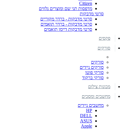
Citizen
מדפסות תגי שם ומוצרים נלווים
סרטי מדבקות
סרטי מדבקות - ברדר מקוריים
סרטי מדבקות - ברדר תואמים
סרטי מדבקות דיימו תואמים
פקסים
סורקים
סורקים
סורקים ניידים
סורקי פוטו
סורקי ברקוד
מכונות צילום
מחשבים ומסכים
מחשבים ניידים
HP
DELL
ASUS
Apple