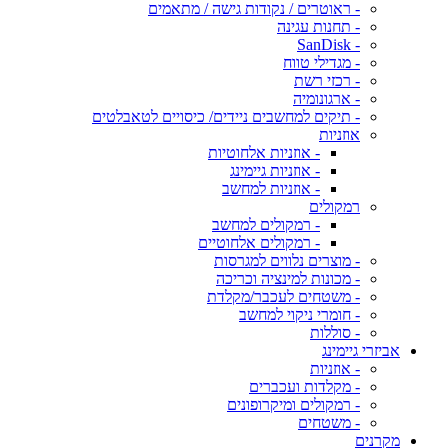
- ראוטרים / נקודות גישה / מתאמים
- תחנות עגינה
- SanDisk
- מגדילי טווח
- רכזי רשת
- ארגונומיה
- תיקים למחשבים ניידים/ כיסויים לטאבלטים
אוזניות
- אוזניות אלחוטיות
- אוזניות גיימינג
- אוזניות למחשב
רמקולים
- רמקולים למחשב
- רמקולים אלחוטיים
- מוצרים נלווים למגרסות
- מכונות למינציה וכריכה
- משטחים לעכבר/מקלדת
- חומרי ניקוי למחשב
- סוללות
אביזרי גיימינג
- אוזניות
- מקלדות ועכברים
- רמקולים ומיקרופונים
- משטחים
מקרנים