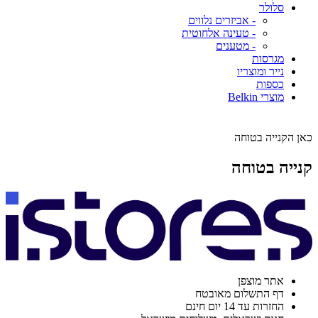
סלולר
- אביזרים נלווים
- טעינה אלחוטית
- מטענים
מגרסות
נייר ומוצריו
כספות
מוצרי Belkin
כאן הקנייה בטוחה
קנייה בטוחה
אתר מוצפן
דף התשלום מאובטח
החזרות עד 14 יום חינם