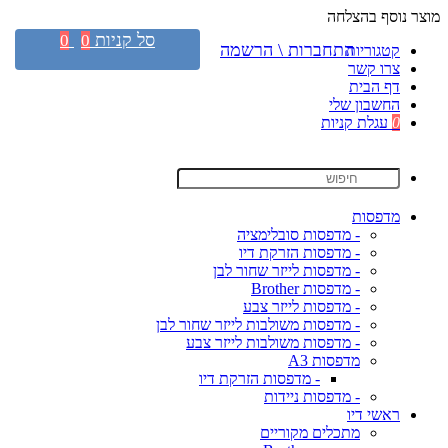
מוצר נוסף בהצלחה
סל קניות
0
0
התחברות \ הרשמה
קטגוריות
צרו קשר
דף הבית
החשבון שלי
0
עגלת קניות
מדפסות
- מדפסות סובלימציה
- מדפסות הזרקת דיו
- מדפסות לייזר שחור לבן
- מדפסות Brother
- מדפסות לייזר צבע
- מדפסות משולבות לייזר שחור לבן
- מדפסות משולבות לייזר צבע
מדפסות A3
- מדפסות הזרקת דיו
- מדפסות ניידות
ראשי דיו
מתכלים מקוריים