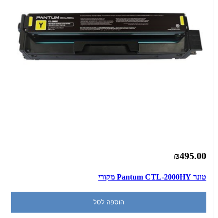
₪495.00
‏טונר Pantum CTL-2000HY מקורי
הוספה לסל