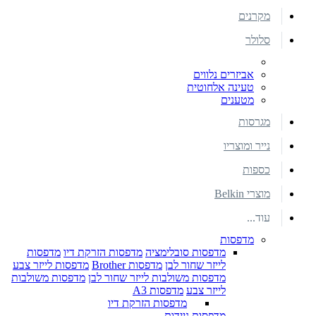
מקרנים
סלולר
אביזרים נלווים
טעינה אלחוטית
מטענים
מגרסות
נייר ומוצריו
כספות
מוצרי Belkin
עוד...
מדפסות
מדפסות סובלימציה
מדפסות הזרקת דיו
מדפסות
לייזר שחור לבן
מדפסות Brother
מדפסות לייזר צבע
מדפסות משולבות לייזר שחור לבן
מדפסות משולבות
לייזר צבע
מדפסות A3
מדפסות הזרקת דיו
מדפסות ניידות