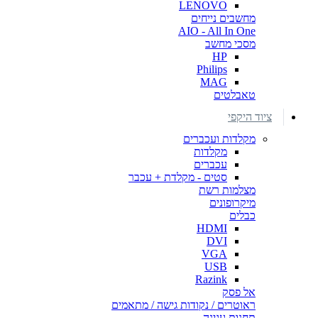
LENOVO
מחשבים נייחים
AIO - All In One
מסכי מחשב
HP
Philips
MAG
טאבלטים
ציוד היקפי
מקלדות ועכברים
מקלדות
עכברים
סטים - מקלדת + עכבר
מצלמות רשת
מיקרופונים
כבלים
HDMI
DVI
VGA
USB
Razink
אל פסק
ראוטרים / נקודות גישה / מתאמים
תחנות עגינה