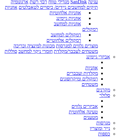
עגינה
SanDisk
מגדילי טווח
רכזי רשת
ארגונומיה
תיקים למחשבים ניידים/ כיסויים לטאבלטים
אוזניות
אוזניות אלחוטיות
אוזניות גיימינג
אוזניות למחשב
רמקולים
רמקולים למחשב
רמקולים אלחוטיים
מוצרים נלווים למגרסות
מכונות למינציה וכריכה
משטחים לעכבר/מקלדת
חומרי ניקוי למחשב
סוללות
אביזרי גיימינג
אוזניות
מקלדות ועכברים
רמקולים ומיקרופונים
משטחים
מקרנים
סלולר
אביזרים נלווים
טעינה אלחוטית
מטענים
מגרסות
נייר ומוצריו
כספות