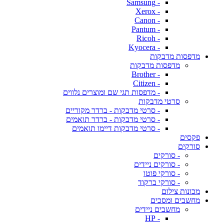
- Samsung
- Xerox
- Canon
- Pantum
- Ricoh
- Kyocera
מדפסות מדבקות
מדפסות מדבקות
- Brother
- Citizen
- מדפסות תגי שם ומוצרים נלווים
סרטי מדבקות
- סרטי מדבקות - ברדר מקוריים
- סרטי מדבקות - ברדר תואמים
- סרטי מדבקות דיימו תואמים
פקסים
סורקים
- סורקים
- סורקים ניידים
- סורקי פוטו
- סורקי ברקוד
מכונות צילום
מחשבים ומסכים
מחשבים ניידים
- HP