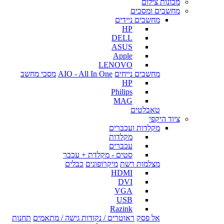
מכונות צילום
מחשבים ומסכים
מחשבים ניידים
HP
DELL
ASUS
Apple
LENOVO
מחשבים נייחים
AIO - All In One
מסכי מחשב
HP
Philips
MAG
טאבלטים
ציוד היקפי
מקלדות ועכברים
מקלדות
עכברים
סטים - מקלדת + עכבר
מצלמות רשת
מיקרופונים
כבלים
HDMI
DVI
VGA
USB
Razink
אל פסק
ראוטרים / נקודות גישה / מתאמים
תחנות