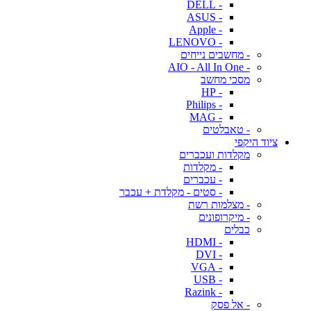
- DELL
- ASUS
- Apple
- LENOVO
- מחשבים נייחים
- AIO - All In One
מסכי מחשב
- HP
- Philips
- MAG
- טאבלטים
ציוד היקפי
מקלדות ועכברים
- מקלדות
- עכברים
- סטים - מקלדת + עכבר
- מצלמות רשת
- מיקרופונים
כבלים
- HDMI
- DVI
- VGA
- USB
- Razink
- אל פסק