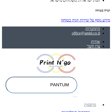
חנות ישראלית. משלוחים מישראל
קנייה בטוחה
מידע נוסף על שירות קניה בטוחה
התחברות
office@amid.co.il
אודות
צרו קשר
מדפסות