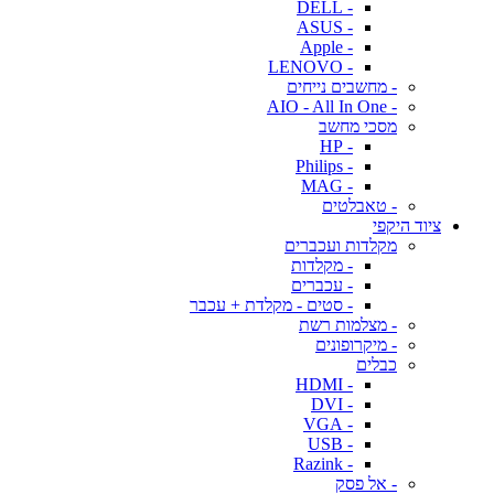
- DELL
- ASUS
- Apple
- LENOVO
- מחשבים נייחים
- AIO - All In One
מסכי מחשב
- HP
- Philips
- MAG
- טאבלטים
ציוד היקפי
מקלדות ועכברים
- מקלדות
- עכברים
- סטים - מקלדת + עכבר
- מצלמות רשת
- מיקרופונים
כבלים
- HDMI
- DVI
- VGA
- USB
- Razink
- אל פסק