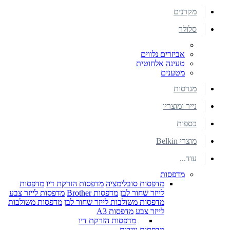
מקרנים
סלולר
אביזרים נלווים
טעינה אלחוטית
מטענים
מגרסות
נייר ומוצריו
כספות
מוצרי Belkin
עוד...
מדפסות
מדפסות סובלימציה
מדפסות הזרקת דיו
מדפסות
לייזר שחור לבן
מדפסות Brother
מדפסות לייזר צבע
מדפסות משולבות לייזר שחור לבן
מדפסות משולבות
לייזר צבע
מדפסות A3
מדפסות הזרקת דיו
מדפסות ניידות