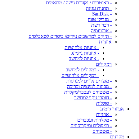
- ראוטרים / נקודות גישה / מתאמים
- תחנות עגינה
- SanDisk
- מגדילי טווח
- רכזי רשת
- ארגונומיה
- תיקים למחשבים ניידים/ כיסויים לטאבלטים
אוזניות
- אוזניות אלחוטיות
- אוזניות גיימינג
- אוזניות למחשב
רמקולים
- רמקולים למחשב
- רמקולים אלחוטיים
- מוצרים נלווים למגרסות
- מכונות למינציה וכריכה
- משטחים לעכבר/מקלדת
- חומרי ניקוי למחשב
- סוללות
אביזרי גיימינג
- אוזניות
- מקלדות ועכברים
- רמקולים ומיקרופונים
- משטחים
מקרנים