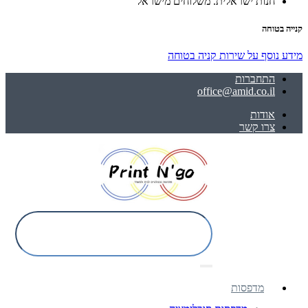
חנות ישראלית. משלוחים מישראל
קנייה בטוחה
מידע נוסף על שירות קניה בטוחה
התחברות
office@amid.co.il
אודות
צרו קשר
מדפסות