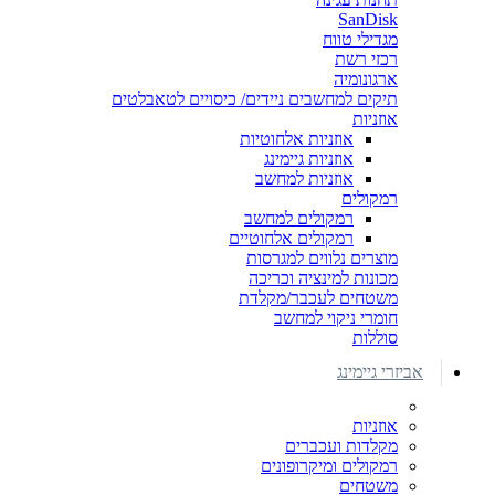
SanDisk
מגדילי טווח
רכזי רשת
ארגונומיה
תיקים למחשבים ניידים/ כיסויים לטאבלטים
אוזניות
אוזניות אלחוטיות
אוזניות גיימינג
אוזניות למחשב
רמקולים
רמקולים למחשב
רמקולים אלחוטיים
מוצרים נלווים למגרסות
מכונות למינציה וכריכה
משטחים לעכבר/מקלדת
חומרי ניקוי למחשב
סוללות
אביזרי גיימינג
אוזניות
מקלדות ועכברים
רמקולים ומיקרופונים
משטחים