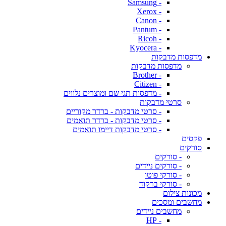
- Samsung
- Xerox
- Canon
- Pantum
- Ricoh
- Kyocera
מדפסות מדבקות
מדפסות מדבקות
- Brother
- Citizen
- מדפסות תגי שם ומוצרים נלווים
סרטי מדבקות
- סרטי מדבקות - ברדר מקוריים
- סרטי מדבקות - ברדר תואמים
- סרטי מדבקות דיימו תואמים
פקסים
סורקים
- סורקים
- סורקים ניידים
- סורקי פוטו
- סורקי ברקוד
מכונות צילום
מחשבים ומסכים
מחשבים ניידים
- HP