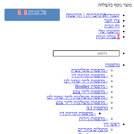
מוצר נוסף בהצלחה
סל קניות
0
0
התחברות \ הרשמה
קטגוריות
צרו קשר
דף הבית
החשבון שלי
0
עגלת קניות
מדפסות
- מדפסות סובלימציה
- מדפסות הזרקת דיו
- מדפסות לייזר שחור לבן
- מדפסות Brother
- מדפסות לייזר צבע
- מדפסות משולבות לייזר שחור לבן
- מדפסות משולבות לייזר צבע
מדפסות A3
- מדפסות הזרקת דיו
- מדפסות ניידות
ראשי דיו
מתכלים מקוריים