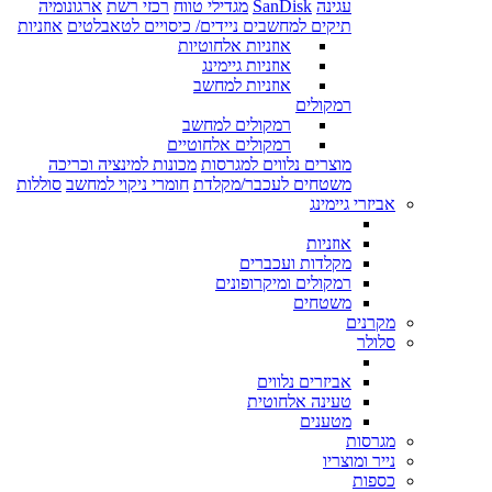
עגינה
SanDisk
מגדילי טווח
רכזי רשת
ארגונומיה
תיקים למחשבים ניידים/ כיסויים לטאבלטים
אוזניות
אוזניות אלחוטיות
אוזניות גיימינג
אוזניות למחשב
רמקולים
רמקולים למחשב
רמקולים אלחוטיים
מוצרים נלווים למגרסות
מכונות למינציה וכריכה
משטחים לעכבר/מקלדת
חומרי ניקוי למחשב
סוללות
אביזרי גיימינג
אוזניות
מקלדות ועכברים
רמקולים ומיקרופונים
משטחים
מקרנים
סלולר
אביזרים נלווים
טעינה אלחוטית
מטענים
מגרסות
נייר ומוצריו
כספות