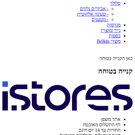
סלולר
- אביזרים נלווים
- טעינה אלחוטית
- מטענים
מגרסות
נייר ומוצריו
כספות
מוצרי Belkin
כאן הקנייה בטוחה
קנייה בטוחה
אתר מוצפן
דף התשלום מאובטח
החזרות עד 14 יום חינם