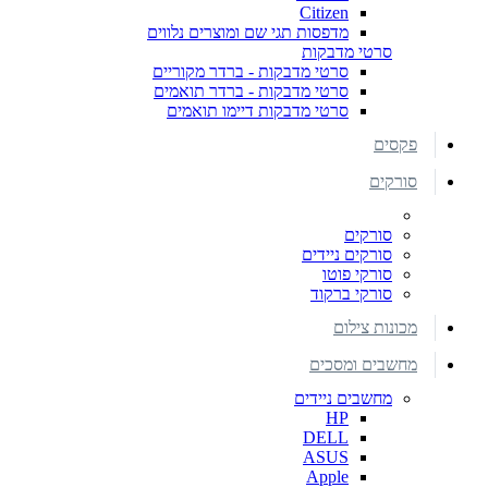
Citizen
מדפסות תגי שם ומוצרים נלווים
סרטי מדבקות
סרטי מדבקות - ברדר מקוריים
סרטי מדבקות - ברדר תואמים
סרטי מדבקות דיימו תואמים
פקסים
סורקים
סורקים
סורקים ניידים
סורקי פוטו
סורקי ברקוד
מכונות צילום
מחשבים ומסכים
מחשבים ניידים
HP
DELL
ASUS
Apple