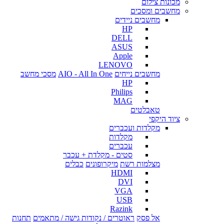
מכונות צילום
מחשבים ומסכים
מחשבים ניידים
HP
DELL
ASUS
Apple
LENOVO
מחשבים נייחים
AIO - All In One
מסכי מחשב
HP
Philips
MAG
טאבלטים
ציוד היקפי
מקלדות ועכברים
מקלדות
עכברים
סטים - מקלדת + עכבר
מצלמות רשת
מיקרופונים
כבלים
HDMI
DVI
VGA
USB
Razink
אל פסק
ראוטרים / נקודות גישה / מתאמים
תחנות