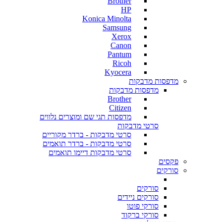
Brother
HP
Konica Minolta
Samsung
Xerox
Canon
Pantum
Ricoh
Kyocera
מדפסות מדבקות
מדפסות מדבקות
Brother
Citizen
מדפסות תגי שם ומוצרים נלווים
סרטי מדבקות
סרטי מדבקות - ברדר מקוריים
סרטי מדבקות - ברדר תואמים
סרטי מדבקות דיימו תואמים
פקסים
סורקים
סורקים
סורקים ניידים
סורקי פוטו
סורקי ברקוד