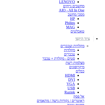
LENOVO
מחשבים נייחים
AIO - All In One
מסכי מחשב
HP
Philips
MAG
טאבלטים
ציוד היקפי
מקלדות ועכברים
מקלדות
עכברים
סטים - מקלדת + עכבר
מצלמות רשת
מיקרופונים
כבלים
HDMI
DVI
VGA
USB
Razink
אל פסק
ראוטרים / נקודות גישה / מתאמים
תחנות עגינה