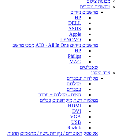
מכונות צילום
מחשבים ומסכים
מחשבים ניידים
HP
DELL
ASUS
Apple
LENOVO
מחשבים נייחים
AIO - All In One
מסכי מחשב
HP
Philips
MAG
טאבלטים
ציוד היקפי
מקלדות ועכברים
מקלדות
עכברים
סטים - מקלדת + עכבר
מצלמות רשת
מיקרופונים
כבלים
HDMI
DVI
VGA
USB
Razink
אל פסק
ראוטרים / נקודות גישה / מתאמים
תחנות