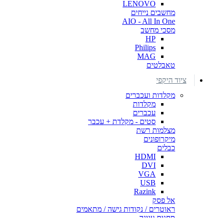
LENOVO
מחשבים נייחים
AIO - All In One
מסכי מחשב
HP
Philips
MAG
טאבלטים
ציוד היקפי
מקלדות ועכברים
מקלדות
עכברים
סטים - מקלדת + עכבר
מצלמות רשת
מיקרופונים
כבלים
HDMI
DVI
VGA
USB
Razink
אל פסק
ראוטרים / נקודות גישה / מתאמים
תחנות עגינה