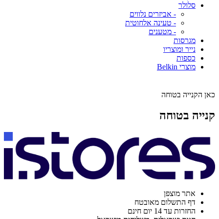
סלולר
- אביזרים נלווים
- טעינה אלחוטית
- מטענים
מגרסות
נייר ומוצריו
כספות
מוצרי Belkin
כאן הקנייה בטוחה
קנייה בטוחה
אתר מוצפן
דף התשלום מאובטח
החזרות עד 14 יום חינם