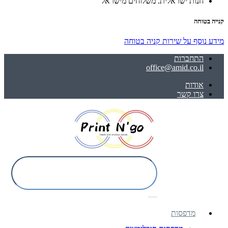
חנות ישראלית. משלוחים מישראל
קנייה בטוחה
מידע נוסף על שירות קניה בטוחה
התחברות
office@amid.co.il
אודות
צרו קשר
מדפסות