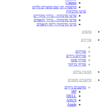
Citizen
מדפסות תגי שם ומוצרים נלווים
סרטי מדבקות
סרטי מדבקות - ברדר מקוריים
סרטי מדבקות - ברדר תואמים
סרטי מדבקות דיימו תואמים
פקסים
סורקים
סורקים
סורקים ניידים
סורקי פוטו
סורקי ברקוד
מכונות צילום
מחשבים ומסכים
מחשבים ניידים
HP
DELL
ASUS
Apple