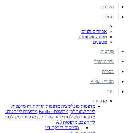
מקרנים
סלולר
אביזרים נלווים
טעינה אלחוטית
מטענים
מגרסות
נייר ומוצריו
כספות
מוצרי Belkin
עוד...
מדפסות
מדפסות סובלימציה
מדפסות הזרקת דיו
מדפסות
לייזר שחור לבן
מדפסות Brother
מדפסות לייזר צבע
מדפסות משולבות לייזר שחור לבן
מדפסות משולבות
לייזר צבע
מדפסות A3
מדפסות הזרקת דיו
מדפסות ניידות