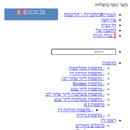
מוצר נוסף בהצלחה
סל קניות
0
0
התחברות \ הרשמה
קטגוריות
צרו קשר
דף הבית
החשבון שלי
0
עגלת קניות
מדפסות
- מדפסות סובלימציה
- מדפסות הזרקת דיו
- מדפסות לייזר שחור לבן
- מדפסות Brother
- מדפסות לייזר צבע
- מדפסות משולבות לייזר שחור לבן
- מדפסות משולבות לייזר צבע
מדפסות A3
- מדפסות הזרקת דיו
- מדפסות ניידות
ראשי דיו
מתכלים מקוריים