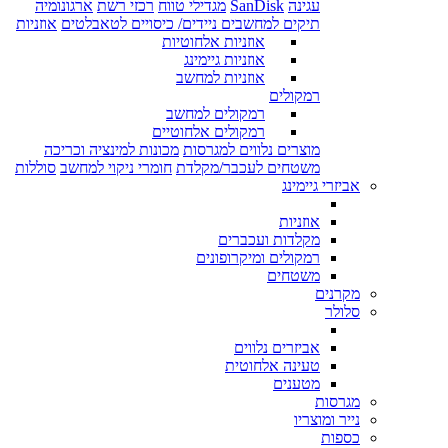
עגינה
SanDisk
מגדילי טווח
רכזי רשת
ארגונומיה
תיקים למחשבים ניידים/ כיסויים לטאבלטים
אוזניות
אוזניות אלחוטיות
אוזניות גיימינג
אוזניות למחשב
רמקולים
רמקולים למחשב
רמקולים אלחוטיים
מוצרים נלווים למגרסות
מכונות למינציה וכריכה
משטחים לעכבר/מקלדת
חומרי ניקוי למחשב
סוללות
אביזרי גיימינג
אוזניות
מקלדות ועכברים
רמקולים ומיקרופונים
משטחים
מקרנים
סלולר
אביזרים נלווים
טעינה אלחוטית
מטענים
מגרסות
נייר ומוצריו
כספות