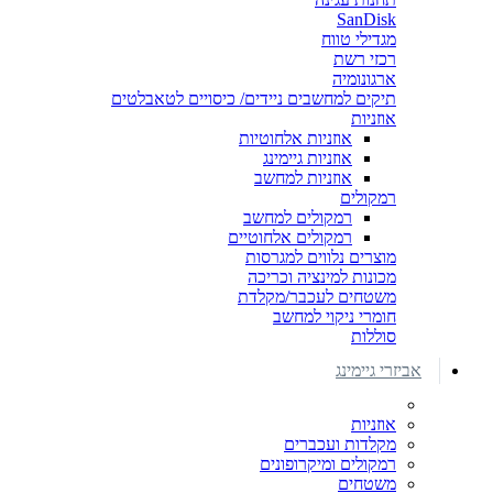
SanDisk
מגדילי טווח
רכזי רשת
ארגונומיה
תיקים למחשבים ניידים/ כיסויים לטאבלטים
אוזניות
אוזניות אלחוטיות
אוזניות גיימינג
אוזניות למחשב
רמקולים
רמקולים למחשב
רמקולים אלחוטיים
מוצרים נלווים למגרסות
מכונות למינציה וכריכה
משטחים לעכבר/מקלדת
חומרי ניקוי למחשב
סוללות
אביזרי גיימינג
אוזניות
מקלדות ועכברים
רמקולים ומיקרופונים
משטחים