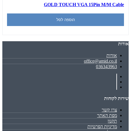
GOLD TOUCH VGA 15Pin M/M Cable
הוספה לסל
אודות
אודות
office@amid.co.il
036343963
שירות לקוחות
צרו קשר
מפת האתר
תקנון
מדיניות הפרטיות