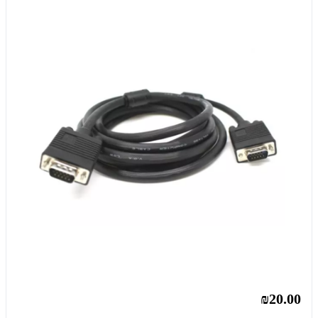
₪20.00