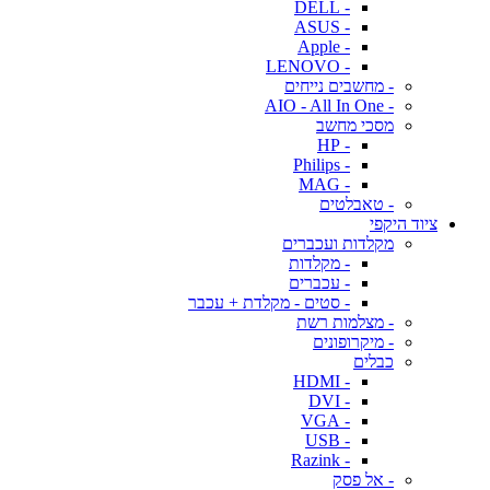
- DELL
- ASUS
- Apple
- LENOVO
- מחשבים נייחים
- AIO - All In One
מסכי מחשב
- HP
- Philips
- MAG
- טאבלטים
ציוד היקפי
מקלדות ועכברים
- מקלדות
- עכברים
- סטים - מקלדת + עכבר
- מצלמות רשת
- מיקרופונים
כבלים
- HDMI
- DVI
- VGA
- USB
- Razink
- אל פסק