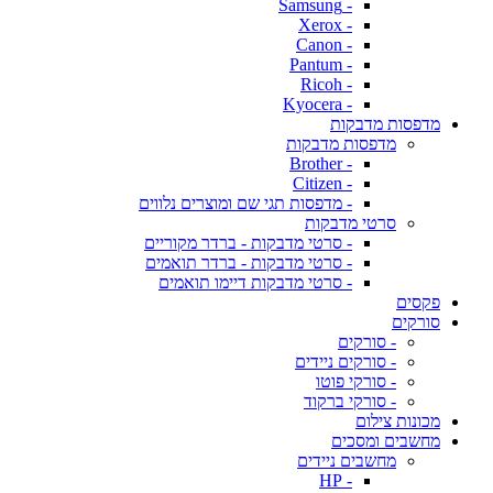
- Samsung
- Xerox
- Canon
- Pantum
- Ricoh
- Kyocera
מדפסות מדבקות
מדפסות מדבקות
- Brother
- Citizen
- מדפסות תגי שם ומוצרים נלווים
סרטי מדבקות
- סרטי מדבקות - ברדר מקוריים
- סרטי מדבקות - ברדר תואמים
- סרטי מדבקות דיימו תואמים
פקסים
סורקים
- סורקים
- סורקים ניידים
- סורקי פוטו
- סורקי ברקוד
מכונות צילום
מחשבים ומסכים
מחשבים ניידים
- HP