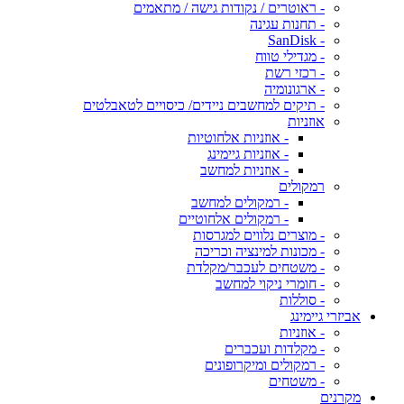
- ראוטרים / נקודות גישה / מתאמים
- תחנות עגינה
- SanDisk
- מגדילי טווח
- רכזי רשת
- ארגונומיה
- תיקים למחשבים ניידים/ כיסויים לטאבלטים
אוזניות
- אוזניות אלחוטיות
- אוזניות גיימינג
- אוזניות למחשב
רמקולים
- רמקולים למחשב
- רמקולים אלחוטיים
- מוצרים נלווים למגרסות
- מכונות למינציה וכריכה
- משטחים לעכבר/מקלדת
- חומרי ניקוי למחשב
- סוללות
אביזרי גיימינג
- אוזניות
- מקלדות ועכברים
- רמקולים ומיקרופונים
- משטחים
מקרנים