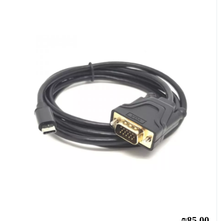
₪85.00