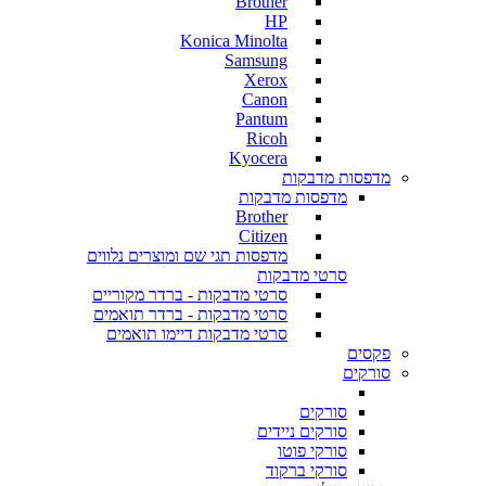
Brother
HP
Konica Minolta
Samsung
Xerox
Canon
Pantum
Ricoh
Kyocera
מדפסות מדבקות
מדפסות מדבקות
Brother
Citizen
מדפסות תגי שם ומוצרים נלווים
סרטי מדבקות
סרטי מדבקות - ברדר מקוריים
סרטי מדבקות - ברדר תואמים
סרטי מדבקות דיימו תואמים
פקסים
סורקים
סורקים
סורקים ניידים
סורקי פוטו
סורקי ברקוד